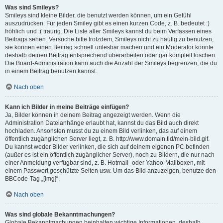
Was sind Smileys?
Smileys sind kleine Bilder, die benutzt werden können, um ein Gefühl
auszudrücken. Für jeden Smiley gibt es einen kurzen Code, z. B. bedeutet :)
fröhlich und :( traurig. Die Liste aller Smileys kannst du beim Verfassen eines
Beitrags sehen. Versuche bitte trotzdem, Smileys nicht zu häufig zu benutzen,
sie können einen Beitrag schnell unlesbar machen und ein Moderator könnte
deshalb deinen Beitrag entsprechend überarbeiten oder gar komplett löschen.
Die Board-Administration kann auch die Anzahl der Smileys begrenzen, die du
in einem Beitrag benutzen kannst.
Nach oben
Kann ich Bilder in meine Beiträge einfügen?
Ja, Bilder können in deinem Beitrag angezeigt werden. Wenn die
Administration Dateianhänge erlaubt hat, kannst du das Bild auch direkt
hochladen. Ansonsten musst du zu einem Bild verlinken, das auf einem
öffentlich zugänglichen Server liegt, z. B. http://www.domain.tld/mein-bild.gif.
Du kannst weder Bilder verlinken, die sich auf deinem eigenen PC befinden
(außer es ist ein öffentlich zugänglicher Server), noch zu Bildern, die nur nach
einer Anmeldung verfügbar sind, z. B. Hotmail- oder Yahoo-Mailboxen, mit
einem Passwort geschützte Seiten usw. Um das Bild anzuzeigen, benutze den
BBCode-Tag „[img]“.
Nach oben
Was sind globale Bekanntmachungen?
Globale Bekanntmachungen beinhalten wichtige Informationen, deshalb