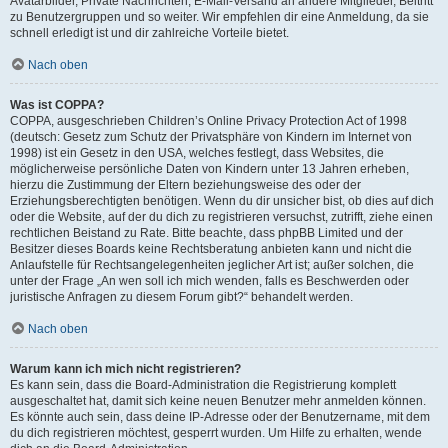
Avatarbilder, Private Nachrichten, E-Mail-Versand an andere Mitglieder, Beitritt
zu Benutzergruppen und so weiter. Wir empfehlen dir eine Anmeldung, da sie
schnell erledigt ist und dir zahlreiche Vorteile bietet.
Nach oben
Was ist COPPA?
COPPA, ausgeschrieben Children’s Online Privacy Protection Act of 1998
(deutsch: Gesetz zum Schutz der Privatsphäre von Kindern im Internet von
1998) ist ein Gesetz in den USA, welches festlegt, dass Websites, die
möglicherweise persönliche Daten von Kindern unter 13 Jahren erheben,
hierzu die Zustimmung der Eltern beziehungsweise des oder der
Erziehungsberechtigten benötigen. Wenn du dir unsicher bist, ob dies auf dich
oder die Website, auf der du dich zu registrieren versuchst, zutrifft, ziehe einen
rechtlichen Beistand zu Rate. Bitte beachte, dass phpBB Limited und der
Besitzer dieses Boards keine Rechtsberatung anbieten kann und nicht die
Anlaufstelle für Rechtsangelegenheiten jeglicher Art ist; außer solchen, die
unter der Frage „An wen soll ich mich wenden, falls es Beschwerden oder
juristische Anfragen zu diesem Forum gibt?“ behandelt werden.
Nach oben
Warum kann ich mich nicht registrieren?
Es kann sein, dass die Board-Administration die Registrierung komplett
ausgeschaltet hat, damit sich keine neuen Benutzer mehr anmelden können.
Es könnte auch sein, dass deine IP-Adresse oder der Benutzername, mit dem
du dich registrieren möchtest, gesperrt wurden. Um Hilfe zu erhalten, wende