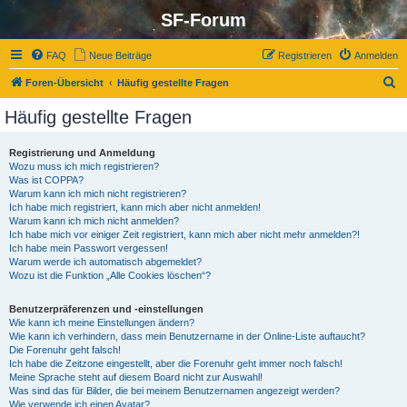
SF-Forum
FAQ
Neue Beiträge
Registrieren
Anmelden
S
Foren-Übersicht
Häufig gestellte Fragen
u
Häufig gestellte Fragen
c
h
Registrierung und Anmeldung
Wozu muss ich mich registrieren?
e
Was ist COPPA?
Warum kann ich mich nicht registrieren?
Ich habe mich registriert, kann mich aber nicht anmelden!
Warum kann ich mich nicht anmelden?
Ich habe mich vor einiger Zeit registriert, kann mich aber nicht mehr anmelden?!
Ich habe mein Passwort vergessen!
Warum werde ich automatisch abgemeldet?
Wozu ist die Funktion „Alle Cookies löschen“?
Benutzerpräferenzen und -einstellungen
Wie kann ich meine Einstellungen ändern?
Wie kann ich verhindern, dass mein Benutzername in der Online-Liste auftaucht?
Die Forenuhr geht falsch!
Ich habe die Zeitzone eingestellt, aber die Forenuhr geht immer noch falsch!
Meine Sprache steht auf diesem Board nicht zur Auswahl!
Was sind das für Bilder, die bei meinem Benutzernamen angezeigt werden?
Wie verwende ich einen Avatar?