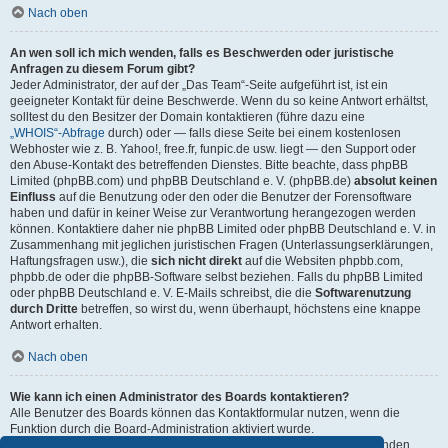
Nach oben
An wen soll ich mich wenden, falls es Beschwerden oder juristische
Anfragen zu diesem Forum gibt?
Jeder Administrator, der auf der „Das Team“-Seite aufgeführt ist, ist ein
geeigneter Kontakt für deine Beschwerde. Wenn du so keine Antwort erhältst,
solltest du den Besitzer der Domain kontaktieren (führe dazu eine
„WHOIS“-Abfrage
durch) oder — falls diese Seite bei einem kostenlosen
Webhoster wie z. B. Yahoo!, free.fr, funpic.de usw. liegt — den Support oder
den Abuse-Kontakt des betreffenden Dienstes. Bitte beachte, dass phpBB
Limited (phpBB.com) und phpBB Deutschland e. V. (phpBB.de)
absolut keinen
Einfluss
auf die Benutzung oder den oder die Benutzer der Forensoftware
haben und dafür in keiner Weise zur Verantwortung herangezogen werden
können. Kontaktiere daher nie phpBB Limited oder phpBB Deutschland e. V. in
Zusammenhang mit jeglichen juristischen Fragen (Unterlassungserklärungen,
Haftungsfragen usw.), die
sich nicht direkt
auf die Websiten phpbb.com,
phpbb.de oder die phpBB-Software selbst beziehen. Falls du phpBB Limited
oder phpBB Deutschland e. V. E-Mails schreibst, die die
Softwarenutzung
durch Dritte
betreffen, so wirst du, wenn überhaupt, höchstens eine knappe
Antwort erhalten.
Nach oben
Wie kann ich einen Administrator des Boards kontaktieren?
Alle Benutzer des Boards können das Kontaktformular nutzen, wenn die
Funktion durch die Board-Administration aktiviert wurde.
Mitglieder des Boards können zusätzlich den Link „Das Team“ verwenden.