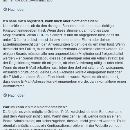
dich an die Board-Administration.
Nach oben
Ich habe mich registriert, kann mich aber nicht anmelden!
Überprüfe zuerst, ob du den richtigen Benutzernamen und das richtige
Passwort eingegeben hast. Wenn diese stimmen, dann gibt es zwei
Möglichkeiten. Wenn
COPPA
aktiviert ist und du angegeben hast, dass du
unter 13 Jahre alt bist, musst du bzw. einer deiner Eltern oder deiner
Erziehungsberechtigten den Anweisungen folgen, die du erhalten hast. Wenn
dies nicht der Fall ist, muss dein Benutzerkonto vielleicht aktiviert werden. Bei
einigen Boards müssen alle neu angemeldeten Mitglieder erst freigeschaltet
werden – entweder musst du dies selbst erledigen oder ein Administrator. Bei
der Registrierung wurde dir mitgeteilt, ob eine Aktivierung nötig ist oder nicht.
Wenn du eine E-Mail erhalten hast, folge den dort enthaltenen Anweisungen.
Ansonsten prüfe, ob du deine E-Mail-Adresse korrekt eingegeben hast oder
die E-Mail von einem Spam-Filter blockiert wurde. Wenn du dir sicher bist,
dass deine E-Mail-Adresse korrekt eingegeben wurde, dann kontaktiere einen
Administrator.
Nach oben
Warum kann ich mich nicht anmelden?
Dafür gibt es viele mögliche Gründe. Prüfe zunächst, ob dein Benutzername
und dein Passwort richtig sind. Wenn dies der Fall ist, wende dich an einen
Board-Administrator, um sicherzugehen, dass du nicht gesperrt wurdest. Es ist
ebenfalls möglich, dass ein Konfigurationsproblem mit der Website vorliegt,