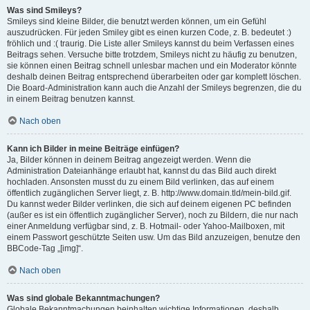
Was sind Smileys?
Smileys sind kleine Bilder, die benutzt werden können, um ein Gefühl
auszudrücken. Für jeden Smiley gibt es einen kurzen Code, z. B. bedeutet :)
fröhlich und :( traurig. Die Liste aller Smileys kannst du beim Verfassen eines
Beitrags sehen. Versuche bitte trotzdem, Smileys nicht zu häufig zu benutzen,
sie können einen Beitrag schnell unlesbar machen und ein Moderator könnte
deshalb deinen Beitrag entsprechend überarbeiten oder gar komplett löschen.
Die Board-Administration kann auch die Anzahl der Smileys begrenzen, die du
in einem Beitrag benutzen kannst.
Nach oben
Kann ich Bilder in meine Beiträge einfügen?
Ja, Bilder können in deinem Beitrag angezeigt werden. Wenn die
Administration Dateianhänge erlaubt hat, kannst du das Bild auch direkt
hochladen. Ansonsten musst du zu einem Bild verlinken, das auf einem
öffentlich zugänglichen Server liegt, z. B. http://www.domain.tld/mein-bild.gif.
Du kannst weder Bilder verlinken, die sich auf deinem eigenen PC befinden
(außer es ist ein öffentlich zugänglicher Server), noch zu Bildern, die nur nach
einer Anmeldung verfügbar sind, z. B. Hotmail- oder Yahoo-Mailboxen, mit
einem Passwort geschützte Seiten usw. Um das Bild anzuzeigen, benutze den
BBCode-Tag „[img]“.
Nach oben
Was sind globale Bekanntmachungen?
Globale Bekanntmachungen beinhalten wichtige Informationen, deshalb