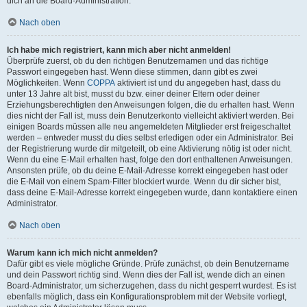
dich an die Board-Administration.
Nach oben
Ich habe mich registriert, kann mich aber nicht anmelden!
Überprüfe zuerst, ob du den richtigen Benutzernamen und das richtige
Passwort eingegeben hast. Wenn diese stimmen, dann gibt es zwei
Möglichkeiten. Wenn
COPPA
aktiviert ist und du angegeben hast, dass du
unter 13 Jahre alt bist, musst du bzw. einer deiner Eltern oder deiner
Erziehungsberechtigten den Anweisungen folgen, die du erhalten hast. Wenn
dies nicht der Fall ist, muss dein Benutzerkonto vielleicht aktiviert werden. Bei
einigen Boards müssen alle neu angemeldeten Mitglieder erst freigeschaltet
werden – entweder musst du dies selbst erledigen oder ein Administrator. Bei
der Registrierung wurde dir mitgeteilt, ob eine Aktivierung nötig ist oder nicht.
Wenn du eine E-Mail erhalten hast, folge den dort enthaltenen Anweisungen.
Ansonsten prüfe, ob du deine E-Mail-Adresse korrekt eingegeben hast oder
die E-Mail von einem Spam-Filter blockiert wurde. Wenn du dir sicher bist,
dass deine E-Mail-Adresse korrekt eingegeben wurde, dann kontaktiere einen
Administrator.
Nach oben
Warum kann ich mich nicht anmelden?
Dafür gibt es viele mögliche Gründe. Prüfe zunächst, ob dein Benutzername
und dein Passwort richtig sind. Wenn dies der Fall ist, wende dich an einen
Board-Administrator, um sicherzugehen, dass du nicht gesperrt wurdest. Es ist
ebenfalls möglich, dass ein Konfigurationsproblem mit der Website vorliegt,