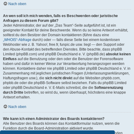
Nach oben
An wen soll ich mich wenden, falls es Beschwerden oder juristische
Anfragen zu diesem Forum gibt?
Jeder Administrator, der auf der „Das Team“-Seite aufgeführt ist, ist ein
geeigneter Kontakt für deine Beschwerde. Wenn du so keine Antwort erhältst,
solltest du den Besitzer der Domain kontaktieren (führe dazu eine
„WHOIS“-Abfrage
durch) oder — falls diese Seite bei einem kostenlosen
Webhoster wie z. B. Yahoo!, free.fr, funpic.de usw. liegt — den Support oder
den Abuse-Kontakt des betreffenden Dienstes. Bitte beachte, dass phpBB
Limited (phpBB.com) und phpBB Deutschland e. V. (phpBB.de)
absolut keinen
Einfluss
auf die Benutzung oder den oder die Benutzer der Forensoftware
haben und dafür in keiner Weise zur Verantwortung herangezogen werden
können. Kontaktiere daher nie phpBB Limited oder phpBB Deutschland e. V. in
Zusammenhang mit jeglichen juristischen Fragen (Unterlassungserklärungen,
Haftungsfragen usw.), die
sich nicht direkt
auf die Websiten phpbb.com,
phpbb.de oder die phpBB-Software selbst beziehen. Falls du phpBB Limited
oder phpBB Deutschland e. V. E-Mails schreibst, die die
Softwarenutzung
durch Dritte
betreffen, so wirst du, wenn überhaupt, höchstens eine knappe
Antwort erhalten.
Nach oben
Wie kann ich einen Administrator des Boards kontaktieren?
Alle Benutzer des Boards können das Kontaktformular nutzen, wenn die
Funktion durch die Board-Administration aktiviert wurde.
Mitglieder des Boards können zusätzlich den Link „Das Team“ verwenden.