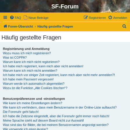
SF-Forum
FAQ
Neue Beiträge
Registrieren
Anmelden
S
Foren-Übersicht
Häufig gestellte Fragen
u
Häufig gestellte Fragen
c
h
Registrierung und Anmeldung
Wozu muss ich mich registrieren?
e
Was ist COPPA?
Warum kann ich mich nicht registrieren?
Ich habe mich registriert, kann mich aber nicht anmelden!
Warum kann ich mich nicht anmelden?
Ich habe mich vor einiger Zeit registriert, kann mich aber nicht mehr anmelden?!
Ich habe mein Passwort vergessen!
Warum werde ich automatisch abgemeldet?
Wozu ist die Funktion „Alle Cookies löschen“?
Benutzerpräferenzen und -einstellungen
Wie kann ich meine Einstellungen ändern?
Wie kann ich verhindern, dass mein Benutzername in der Online-Liste auftaucht?
Die Forenuhr geht falsch!
Ich habe die Zeitzone eingestellt, aber die Forenuhr geht immer noch falsch!
Meine Sprache steht auf diesem Board nicht zur Auswahl!
Was sind das für Bilder, die bei meinem Benutzernamen angezeigt werden?
Wie verwende ich einen Avatar?