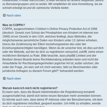
Avatarbilder, Private Nachrichten, E-Mail-Versand an andere Mitglieder, Beitritt
zu Benutzergruppen und so weiter. Wir empfehlen dir eine Anmeldung, da sie
schnell erledigt ist und dir zahlreiche Vorteile bietet.
Nach oben
Was ist COPPA?
COPPA, ausgeschrieben Children’s Online Privacy Protection Act of 1998
(deutsch: Gesetz zum Schutz der Privatsphäre von Kindern im Internet von
1998) ist ein Gesetz in den USA, welches festlegt, dass Websites, die
möglicherweise persönliche Daten von Kindern unter 13 Jahren erheben,
hierzu die Zustimmung der Eltern beziehungsweise des oder der
Erziehungsberechtigten benötigen. Wenn du dir unsicher bist, ob dies auf dich
oder die Website, auf der du dich zu registrieren versuchst, zutrifft, ziehe einen
rechtlichen Beistand zu Rate. Bitte beachte, dass phpBB Limited und der
Besitzer dieses Boards keine Rechtsberatung anbieten kann und nicht die
Anlaufstelle für Rechtsangelegenheiten jeglicher Art ist; außer solchen, die
unter der Frage „An wen soll ich mich wenden, falls es Beschwerden oder
juristische Anfragen zu diesem Forum gibt?“ behandelt werden.
Nach oben
Warum kann ich mich nicht registrieren?
Es kann sein, dass die Board-Administration die Registrierung komplett
ausgeschaltet hat, damit sich keine neuen Benutzer mehr anmelden können.
Es könnte auch sein, dass deine IP-Adresse oder der Benutzername, mit dem
du dich registrieren möchtest, gesperrt wurden. Um Hilfe zu erhalten, wende