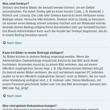
Was sind Smileys?
Smileys sind kleine Bilder, die benutzt werden können, um ein Gefühl
auszudrücken. Für jeden Smiley gibt es einen kurzen Code, z. B. bedeutet :)
fröhlich und :( traurig. Die Liste aller Smileys kannst du beim Verfassen eines
Beitrags sehen. Versuche bitte trotzdem, Smileys nicht zu häufig zu benutzen,
sie können einen Beitrag schnell unlesbar machen und ein Moderator könnte
deshalb deinen Beitrag entsprechend überarbeiten oder gar komplett löschen.
Die Board-Administration kann auch die Anzahl der Smileys begrenzen, die du
in einem Beitrag benutzen kannst.
Nach oben
Kann ich Bilder in meine Beiträge einfügen?
Ja, Bilder können in deinem Beitrag angezeigt werden. Wenn die
Administration Dateianhänge erlaubt hat, kannst du das Bild auch direkt
hochladen. Ansonsten musst du zu einem Bild verlinken, das auf einem
öffentlich zugänglichen Server liegt, z. B. http://www.domain.tld/mein-bild.gif.
Du kannst weder Bilder verlinken, die sich auf deinem eigenen PC befinden
(außer es ist ein öffentlich zugänglicher Server), noch zu Bildern, die nur nach
einer Anmeldung verfügbar sind, z. B. Hotmail- oder Yahoo-Mailboxen, mit
einem Passwort geschützte Seiten usw. Um das Bild anzuzeigen, benutze den
BBCode-Tag „[img]“.
Nach oben
Was sind globale Bekanntmachungen?
Globale Bekanntmachungen beinhalten wichtige Informationen, deshalb