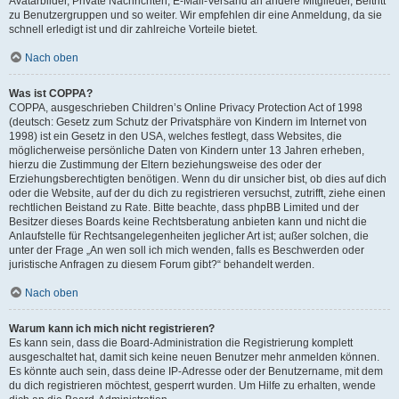
Avatarbilder, Private Nachrichten, E-Mail-Versand an andere Mitglieder, Beitritt
zu Benutzergruppen und so weiter. Wir empfehlen dir eine Anmeldung, da sie
schnell erledigt ist und dir zahlreiche Vorteile bietet.
Nach oben
Was ist COPPA?
COPPA, ausgeschrieben Children’s Online Privacy Protection Act of 1998
(deutsch: Gesetz zum Schutz der Privatsphäre von Kindern im Internet von
1998) ist ein Gesetz in den USA, welches festlegt, dass Websites, die
möglicherweise persönliche Daten von Kindern unter 13 Jahren erheben,
hierzu die Zustimmung der Eltern beziehungsweise des oder der
Erziehungsberechtigten benötigen. Wenn du dir unsicher bist, ob dies auf dich
oder die Website, auf der du dich zu registrieren versuchst, zutrifft, ziehe einen
rechtlichen Beistand zu Rate. Bitte beachte, dass phpBB Limited und der
Besitzer dieses Boards keine Rechtsberatung anbieten kann und nicht die
Anlaufstelle für Rechtsangelegenheiten jeglicher Art ist; außer solchen, die
unter der Frage „An wen soll ich mich wenden, falls es Beschwerden oder
juristische Anfragen zu diesem Forum gibt?“ behandelt werden.
Nach oben
Warum kann ich mich nicht registrieren?
Es kann sein, dass die Board-Administration die Registrierung komplett
ausgeschaltet hat, damit sich keine neuen Benutzer mehr anmelden können.
Es könnte auch sein, dass deine IP-Adresse oder der Benutzername, mit dem
du dich registrieren möchtest, gesperrt wurden. Um Hilfe zu erhalten, wende