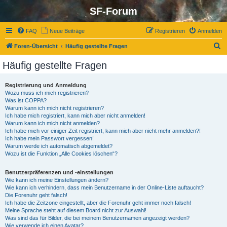
SF-Forum
FAQ
Neue Beiträge
Registrieren
Anmelden
S
Foren-Übersicht
Häufig gestellte Fragen
u
Häufig gestellte Fragen
c
h
Registrierung und Anmeldung
Wozu muss ich mich registrieren?
e
Was ist COPPA?
Warum kann ich mich nicht registrieren?
Ich habe mich registriert, kann mich aber nicht anmelden!
Warum kann ich mich nicht anmelden?
Ich habe mich vor einiger Zeit registriert, kann mich aber nicht mehr anmelden?!
Ich habe mein Passwort vergessen!
Warum werde ich automatisch abgemeldet?
Wozu ist die Funktion „Alle Cookies löschen“?
Benutzerpräferenzen und -einstellungen
Wie kann ich meine Einstellungen ändern?
Wie kann ich verhindern, dass mein Benutzername in der Online-Liste auftaucht?
Die Forenuhr geht falsch!
Ich habe die Zeitzone eingestellt, aber die Forenuhr geht immer noch falsch!
Meine Sprache steht auf diesem Board nicht zur Auswahl!
Was sind das für Bilder, die bei meinem Benutzernamen angezeigt werden?
Wie verwende ich einen Avatar?