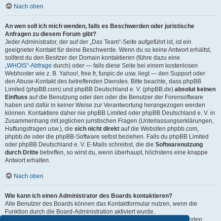
Nach oben
An wen soll ich mich wenden, falls es Beschwerden oder juristische
Anfragen zu diesem Forum gibt?
Jeder Administrator, der auf der „Das Team“-Seite aufgeführt ist, ist ein
geeigneter Kontakt für deine Beschwerde. Wenn du so keine Antwort erhältst,
solltest du den Besitzer der Domain kontaktieren (führe dazu eine
„WHOIS“-Abfrage
durch) oder — falls diese Seite bei einem kostenlosen
Webhoster wie z. B. Yahoo!, free.fr, funpic.de usw. liegt — den Support oder
den Abuse-Kontakt des betreffenden Dienstes. Bitte beachte, dass phpBB
Limited (phpBB.com) und phpBB Deutschland e. V. (phpBB.de)
absolut keinen
Einfluss
auf die Benutzung oder den oder die Benutzer der Forensoftware
haben und dafür in keiner Weise zur Verantwortung herangezogen werden
können. Kontaktiere daher nie phpBB Limited oder phpBB Deutschland e. V. in
Zusammenhang mit jeglichen juristischen Fragen (Unterlassungserklärungen,
Haftungsfragen usw.), die
sich nicht direkt
auf die Websiten phpbb.com,
phpbb.de oder die phpBB-Software selbst beziehen. Falls du phpBB Limited
oder phpBB Deutschland e. V. E-Mails schreibst, die die
Softwarenutzung
durch Dritte
betreffen, so wirst du, wenn überhaupt, höchstens eine knappe
Antwort erhalten.
Nach oben
Wie kann ich einen Administrator des Boards kontaktieren?
Alle Benutzer des Boards können das Kontaktformular nutzen, wenn die
Funktion durch die Board-Administration aktiviert wurde.
Mitglieder des Boards können zusätzlich den Link „Das Team“ verwenden.