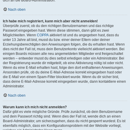
dich an die Board-Administration.
Nach oben
Ich habe mich registriert, kann mich aber nicht anmelden!
Überprüfe zuerst, ob du den richtigen Benutzernamen und das richtige
Passwort eingegeben hast. Wenn diese stimmen, dann gibt es zwei
Möglichkeiten. Wenn
COPPA
aktiviert ist und du angegeben hast, dass du
unter 13 Jahre alt bist, musst du bzw. einer deiner Eltern oder deiner
Erziehungsberechtigten den Anweisungen folgen, die du erhalten hast. Wenn
dies nicht der Fall ist, muss dein Benutzerkonto vielleicht aktiviert werden. Bei
einigen Boards müssen alle neu angemeldeten Mitglieder erst freigeschaltet
werden – entweder musst du dies selbst erledigen oder ein Administrator. Bei
der Registrierung wurde dir mitgeteilt, ob eine Aktivierung nötig ist oder nicht.
Wenn du eine E-Mail erhalten hast, folge den dort enthaltenen Anweisungen.
Ansonsten prüfe, ob du deine E-Mail-Adresse korrekt eingegeben hast oder
die E-Mail von einem Spam-Filter blockiert wurde. Wenn du dir sicher bist,
dass deine E-Mail-Adresse korrekt eingegeben wurde, dann kontaktiere einen
Administrator.
Nach oben
Warum kann ich mich nicht anmelden?
Dafür gibt es viele mögliche Gründe. Prüfe zunächst, ob dein Benutzername
und dein Passwort richtig sind. Wenn dies der Fall ist, wende dich an einen
Board-Administrator, um sicherzugehen, dass du nicht gesperrt wurdest. Es ist
ebenfalls möglich, dass ein Konfigurationsproblem mit der Website vorliegt,