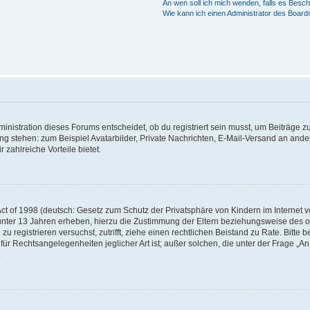
An wen soll ich mich wenden, falls es Besc
Wie kann ich einen Administrator des Board
istration dieses Forums entscheidet, ob du registriert sein musst, um Beiträge zu s
ung stehen: zum Beispiel Avatarbilder, Private Nachrichten, E-Mail-Versand an ander
 zahlreiche Vorteile bietet.
t of 1998 (deutsch: Gesetz zum Schutz der Privatsphäre von Kindern im Internet vo
unter 13 Jahren erheben, hierzu die Zustimmung der Eltern beziehungsweise des o
h zu registrieren versuchst, zutrifft, ziehe einen rechtlichen Beistand zu Rate. Bit
für Rechtsangelegenheiten jeglicher Art ist; außer solchen, die unter der Frage „
.