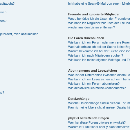
auftaucht?
Ich habe eine Spam-E-Mail von einem Mitgli
alsch!
Freunde und ignorierte Mitglieder
Wozu benötige ich die Listen der Freunde un
rden?
Wie kann ich Mitglieder zur Liste der Freund
wieder aus den Listen entfernen?
fgefordert, mich anzumelden.
Die Foren durchsuchen
Wie kann ich ein Forum oder mehrere For
Weshalb erhalte ich bei der Suche keine Er
Warum bekomme ich bei der Suche eine lee
Wie kann ich nach Mitgliedern suchen?
Wie kann ich meine eigenen Beiträge und T
Abonnements und Lesezeichen
Was ist der Unterschied zwischen einem L
Wie kann ich ein Lesezeichen auf ein Them
Wie kann ich ein Forum abonnieren?
Wie deaktiviere ich meine Abonnements?
gs?
Dateianhänge
Welche Dateianhänge sind in diesem Forum
Kann ich eine Übersicht all meiner Dateian
phpBB betreffende Fragen
Wer hat diese Forensoftware entwickelt?
Warum ist Funktion x oder y nicht enthalten