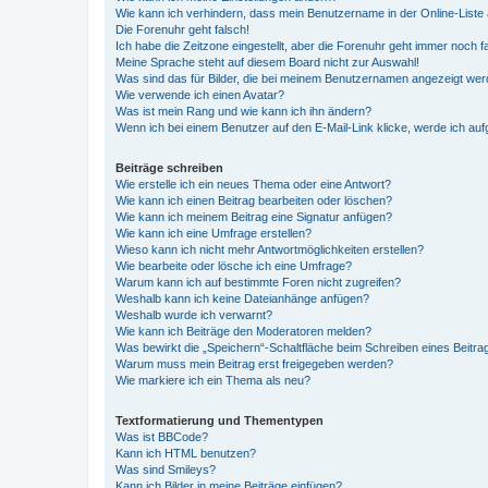
Wie kann ich verhindern, dass mein Benutzername in der Online-Liste 
Die Forenuhr geht falsch!
Ich habe die Zeitzone eingestellt, aber die Forenuhr geht immer noch f
Meine Sprache steht auf diesem Board nicht zur Auswahl!
Was sind das für Bilder, die bei meinem Benutzernamen angezeigt we
Wie verwende ich einen Avatar?
Was ist mein Rang und wie kann ich ihn ändern?
Wenn ich bei einem Benutzer auf den E-Mail-Link klicke, werde ich au
Beiträge schreiben
Wie erstelle ich ein neues Thema oder eine Antwort?
Wie kann ich einen Beitrag bearbeiten oder löschen?
Wie kann ich meinem Beitrag eine Signatur anfügen?
Wie kann ich eine Umfrage erstellen?
Wieso kann ich nicht mehr Antwortmöglichkeiten erstellen?
Wie bearbeite oder lösche ich eine Umfrage?
Warum kann ich auf bestimmte Foren nicht zugreifen?
Weshalb kann ich keine Dateianhänge anfügen?
Weshalb wurde ich verwarnt?
Wie kann ich Beiträge den Moderatoren melden?
Was bewirkt die „Speichern“-Schaltfläche beim Schreiben eines Beitra
Warum muss mein Beitrag erst freigegeben werden?
Wie markiere ich ein Thema als neu?
Textformatierung und Thementypen
Was ist BBCode?
Kann ich HTML benutzen?
Was sind Smileys?
Kann ich Bilder in meine Beiträge einfügen?