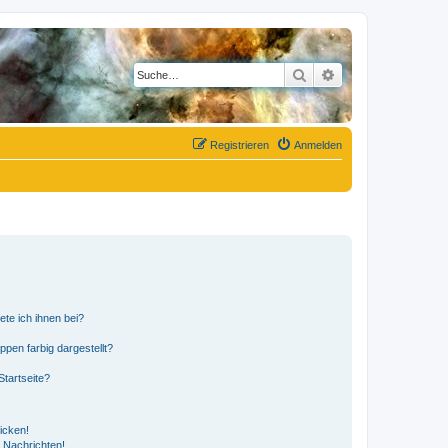
Suche
Erweiterte Suche
Registrieren
Anmelden
ete ich ihnen bei?
en farbig dargestellt?
tartseite?
icken!
 Nachrichten!