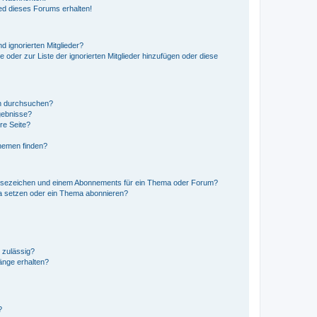
ed dieses Forums erhalten!
d ignorierten Mitglieder?
e oder zur Liste der ignorierten Mitglieder hinzufügen oder diese
en durchsuchen?
gebnisse?
re Seite?
hemen finden?
esezeichen und einem Abonnements für ein Thema oder Forum?
a setzen oder ein Thema abonnieren?
 zulässig?
hänge erhalten?
?