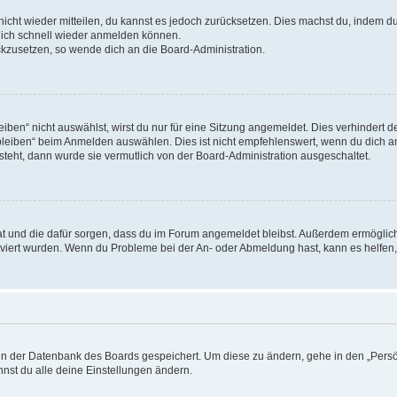
 nicht wieder mitteilen, du kannst es jedoch zurücksetzen. Dies machst du, indem 
 dich schnell wieder anmelden können.
ückzusetzen, so wende dich an die Board-Administration.
en“ nicht auswählst, wirst du nur für eine Sitzung angemeldet. Dies verhindert 
leiben“ beim Anmelden auswählen. Dies ist nicht empfehlenswert, wenn du dich an
 steht, dann wurde sie vermutlich von der Board-Administration ausgeschaltet.
 hat und die dafür sorgen, dass du im Forum angemeldet bleibst. Außerdem ermögli
tiviert wurden. Wenn du Probleme bei der An- oder Abmeldung hast, kann es helfen
n in der Datenbank des Boards gespeichert. Um diese zu ändern, gehe in den „Persö
nst du alle deine Einstellungen ändern.