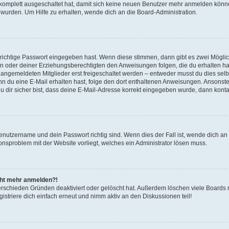
g komplett ausgeschaltet hat, damit sich keine neuen Benutzer mehr anmelden könn
 wurden. Um Hilfe zu erhalten, wende dich an die Board-Administration.
 richtige Passwort eingegeben hast. Wenn diese stimmen, dann gibt es zwei Mögl
tern oder deiner Erziehungsberechtigten den Anweisungen folgen, die du erhalten ha
u angemeldeten Mitglieder erst freigeschaltet werden – entweder musst du dies selbs
. Wenn du eine E-Mail erhalten hast, folge den dort enthaltenen Anweisungen. Ansons
 dir sicher bist, dass deine E-Mail-Adresse korrekt eingegeben wurde, dann kontak
Benutzername und dein Passwort richtig sind. Wenn dies der Fall ist, wende dich a
ionsproblem mit der Website vorliegt, welches ein Administrator lösen muss.
icht mehr anmelden?!
erschieden Gründen deaktiviert oder gelöscht hat. Außerdem löschen viele Boards r
triere dich einfach erneut und nimm aktiv an den Diskussionen teil!