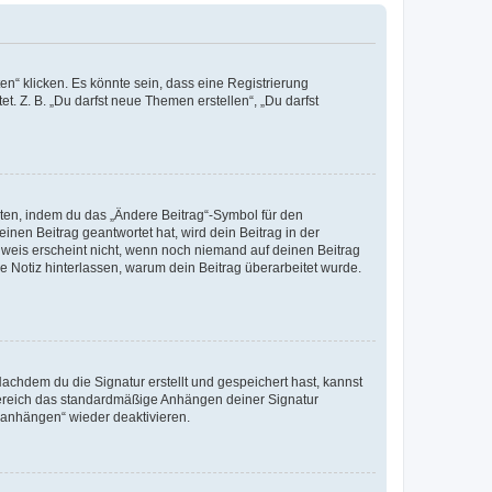
n“ klicken. Es könnte sein, dass eine Registrierung
t. Z. B. „Du darfst neue Themen erstellen“, „Du darfst
iten, indem du das „Ändere Beitrag“-Symbol für den
inen Beitrag geantwortet hat, wird dein Beitrag in der
nweis erscheint nicht, wenn noch niemand auf deinen Beitrag
ne Notiz hinterlassen, warum dein Beitrag überarbeitet wurde.
chdem du die Signatur erstellt und gespeichert hast, kannst
Bereich das standardmäßige Anhängen deiner Signatur
r anhängen“ wieder deaktivieren.