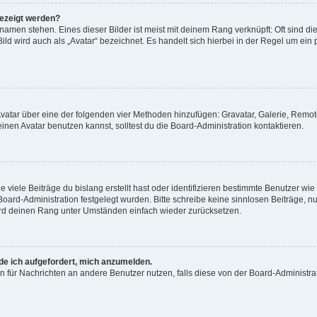
gezeigt werden?
amen stehen. Eines dieser Bilder ist meist mit deinem Rang verknüpft: Oft sind di
ld wird auch als „Avatar“ bezeichnet. Es handelt sich hierbei in der Regel um ein
 Avatar über eine der folgenden vier Methoden hinzufügen: Gravatar, Galerie, Rem
en Avatar benutzen kannst, solltest du die Board-Administration kontaktieren.
viele Beiträge du bislang erstellt hast oder identifizieren bestimmte Benutzer w
 Board-Administration festgelegt wurden. Bitte schreibe keine sinnlosen Beiträge
wird deinen Rang unter Umständen einfach wieder zurücksetzen.
rde ich aufgefordert, mich anzumelden.
ion für Nachrichten an andere Benutzer nutzen, falls diese von der Board-Administ