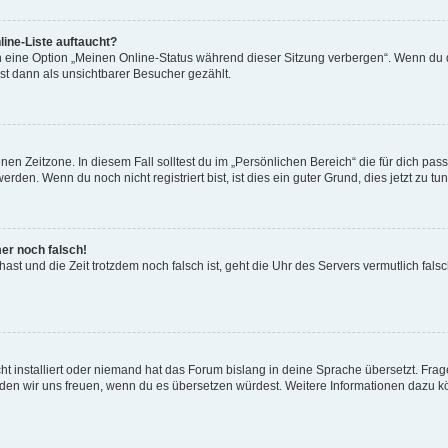
ine-Liste auftaucht?
n eine Option „Meinen Online-Status während dieser Sitzung verbergen“. Wenn du d
st dann als unsichtbarer Besucher gezählt.
en Zeitzone. In diesem Fall solltest du im „Persönlichen Bereich“ die für dich passe
den. Wenn du noch nicht registriert bist, ist dies ein guter Grund, dies jetzt zu tun
mer noch falsch!
t hast und die Zeit trotzdem noch falsch ist, geht die Uhr des Servers vermutlich fal
t installiert oder niemand hat das Forum bislang in deine Sprache übersetzt. Frag
, würden wir uns freuen, wenn du es übersetzen würdest. Weitere Informationen dazu