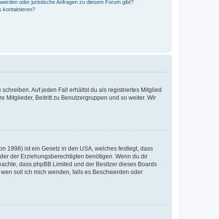
hwerden oder juristische Anfragen zu diesem Forum gibt?
s kontaktieren?
chreiben. Auf jeden Fall erhältst du als registriertes Mitglied
e Mitglieder, Beitritt zu Benutzergruppen und so weiter. Wir
n 1998) ist ein Gesetz in den USA, welches festlegt, dass
der der Erziehungsberechtigten benötigen. Wenn du dir
te beachte, dass phpBB Limited und der Besitzer dieses Boards
An wen soll ich mich wenden, falls es Beschwerden oder