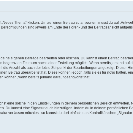
„Neues Thema“ klicken. Um auf einen Beitrag zu antworten, musst du auf „Antworte
e Berechtigungen sind jeweils am Ende der Foren- und der Beitragsansicht aufgeliste
r deine eigenen Beiträge bearbeiten oder löschen. Du kannst einen Beitrag bearbe
inen begrenzten Zeitraum nach seiner Erstellung möglich. Wenn bereits jemand auf de
 die Anzahl als auch der letzte Zeitpunkt der Bearbeitungen angezeigt. Dieser Hi
en Beitrag überarbeitet hat. Diese können jedoch, falls sie es für nötig halten, ei
hen können, wenn bereits jemand darauf geantwortet hat.
st eine solche in den Einstellungen in deinem persönlichen Bereich entwerfen. Na
eren. Du kannst eine Signatur auch hinzufügen, indem du in deinem persönlichen 
atur verfassen möchtest, so kannst du dort einfach das Kontrollkästchen „Signatu