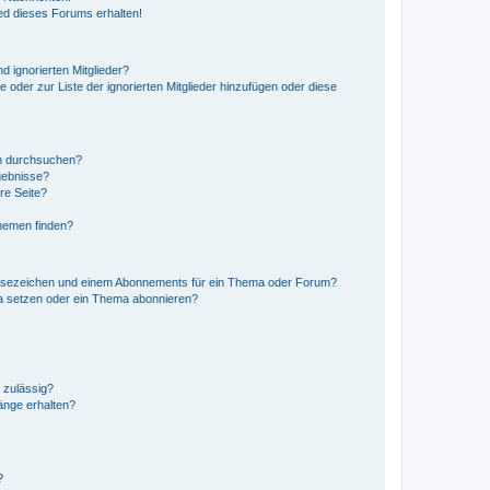
ed dieses Forums erhalten!
d ignorierten Mitglieder?
e oder zur Liste der ignorierten Mitglieder hinzufügen oder diese
en durchsuchen?
gebnisse?
re Seite?
hemen finden?
esezeichen und einem Abonnements für ein Thema oder Forum?
a setzen oder ein Thema abonnieren?
 zulässig?
hänge erhalten?
?