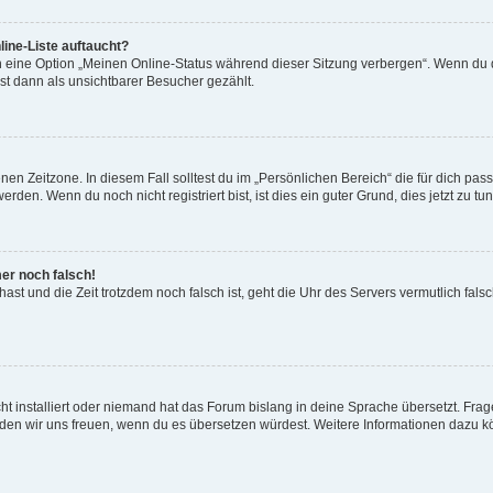
ine-Liste auftaucht?
n eine Option „Meinen Online-Status während dieser Sitzung verbergen“. Wenn du d
st dann als unsichtbarer Besucher gezählt.
en Zeitzone. In diesem Fall solltest du im „Persönlichen Bereich“ die für dich passe
den. Wenn du noch nicht registriert bist, ist dies ein guter Grund, dies jetzt zu tun
mer noch falsch!
t hast und die Zeit trotzdem noch falsch ist, geht die Uhr des Servers vermutlich fal
t installiert oder niemand hat das Forum bislang in deine Sprache übersetzt. Frag
, würden wir uns freuen, wenn du es übersetzen würdest. Weitere Informationen dazu