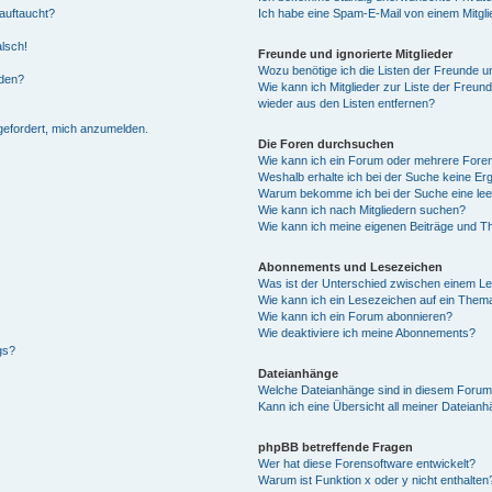
auftaucht?
Ich habe eine Spam-E-Mail von einem Mitgli
alsch!
Freunde und ignorierte Mitglieder
Wozu benötige ich die Listen der Freunde un
rden?
Wie kann ich Mitglieder zur Liste der Freund
wieder aus den Listen entfernen?
fgefordert, mich anzumelden.
Die Foren durchsuchen
Wie kann ich ein Forum oder mehrere For
Weshalb erhalte ich bei der Suche keine Er
Warum bekomme ich bei der Suche eine lee
Wie kann ich nach Mitgliedern suchen?
Wie kann ich meine eigenen Beiträge und T
Abonnements und Lesezeichen
Was ist der Unterschied zwischen einem L
Wie kann ich ein Lesezeichen auf ein Them
Wie kann ich ein Forum abonnieren?
Wie deaktiviere ich meine Abonnements?
gs?
Dateianhänge
Welche Dateianhänge sind in diesem Forum
Kann ich eine Übersicht all meiner Dateian
phpBB betreffende Fragen
Wer hat diese Forensoftware entwickelt?
Warum ist Funktion x oder y nicht enthalten