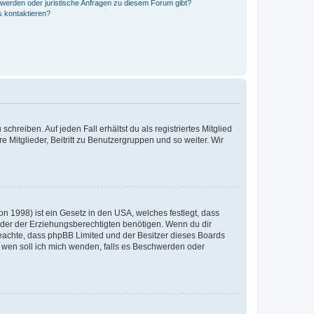
hwerden oder juristische Anfragen zu diesem Forum gibt?
s kontaktieren?
chreiben. Auf jeden Fall erhältst du als registriertes Mitglied
e Mitglieder, Beitritt zu Benutzergruppen und so weiter. Wir
n 1998) ist ein Gesetz in den USA, welches festlegt, dass
der der Erziehungsberechtigten benötigen. Wenn du dir
te beachte, dass phpBB Limited und der Besitzer dieses Boards
An wen soll ich mich wenden, falls es Beschwerden oder