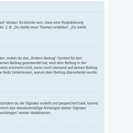
n“ klicken. Es könnte sein, dass eine Registrierung
t. Z. B. „Du darfst neue Themen erstellen“, „Du darfst
iten, indem du das „Ändere Beitrag“-Symbol für den
inen Beitrag geantwortet hat, wird dein Beitrag in der
nweis erscheint nicht, wenn noch niemand auf deinen Beitrag
ne Notiz hinterlassen, warum dein Beitrag überarbeitet wurde.
chdem du die Signatur erstellt und gespeichert hast, kannst
Bereich das standardmäßige Anhängen deiner Signatur
r anhängen“ wieder deaktivieren.