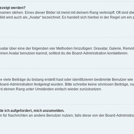
gezeigt werden?
amen stehen. Eines dieser Bilder ist meist mit deinem Rang verknüpft: Oft sind di
ld wird auch als „Avatar“ bezeichnet. Es handelt sich hierbei in der Regel um ein
 Avatar über eine der folgenden vier Methoden hinzufügen: Gravatar, Galerie, Rem
en Avatar benutzen kannst, solltest du die Board-Administration kontaktieren.
viele Beiträge du bislang erstellt hast oder identifizieren bestimmte Benutzer w
 Board-Administration festgelegt wurden. Bitte schreibe keine sinnlosen Beiträge
wird deinen Rang unter Umständen einfach wieder zurücksetzen.
rde ich aufgefordert, mich anzumelden.
ion für Nachrichten an andere Benutzer nutzen, falls diese von der Board-Administ