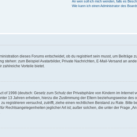
An wen soll ich mich wenden, falls es Besc
Wie kann ich einen Administrator des Board
istration dieses Forums entscheidet, ob du registriert sein musst, um Beiträge zu s
ung stehen: zum Beispiel Avatarbilder, Private Nachrichten, E-Mail-Versand an ander
 zahlreiche Vorteile bietet.
t of 1998 (deutsch: Gesetz zum Schutz der Privatsphäre von Kindern im Internet vo
unter 13 Jahren erheben, hierzu die Zustimmung der Eltern beziehungsweise des o
h zu registrieren versuchst, zutrifft, ziehe einen rechtlichen Beistand zu Rate. Bit
für Rechtsangelegenheiten jeglicher Art ist; außer solchen, die unter der Frage „
.