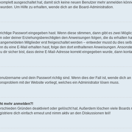
g komplett ausgeschaltet hat, damit sich keine neuen Benutzer mehr anmelden könn
 wurden. Um Hilfe zu erhalten, wende dich an die Board-Administration.
 richtige Passwort eingegeben hast. Wenn diese stimmen, dann gibt es zwei Mögl
tern oder deiner Erziehungsberechtigten den Anweisungen folgen, die du erhalten ha
u angemeldeten Mitglieder erst freigeschaltet werden – entweder musst du dies selbs
. Wenn du eine E-Mail erhalten hast, folge den dort enthaltenen Anweisungen. Ansons
 dir sicher bist, dass deine E-Mail-Adresse korrekt eingegeben wurde, dann kontak
Benutzername und dein Passwort richtig sind. Wenn dies der Fall ist, wende dich a
ionsproblem mit der Website vorliegt, welches ein Administrator lösen muss.
icht mehr anmelden?!
erschieden Gründen deaktiviert oder gelöscht hat. Außerdem löschen viele Boards r
triere dich einfach erneut und nimm aktiv an den Diskussionen teil!