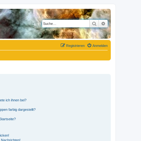
Suche
Erweiterte Suche
Registrieren
Anmelden
ete ich ihnen bei?
en farbig dargestellt?
tartseite?
icken!
 Nachrichten!