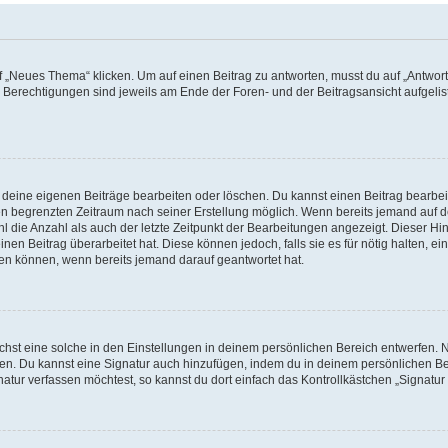
„Neues Thema“ klicken. Um auf einen Beitrag zu antworten, musst du auf „Antworte
e Berechtigungen sind jeweils am Ende der Foren- und der Beitragsansicht aufgeliste
r deine eigenen Beiträge bearbeiten oder löschen. Du kannst einen Beitrag bearbe
inen begrenzten Zeitraum nach seiner Erstellung möglich. Wenn bereits jemand auf de
 die Anzahl als auch der letzte Zeitpunkt der Bearbeitungen angezeigt. Dieser Hi
en Beitrag überarbeitet hat. Diese können jedoch, falls sie es für nötig halten, ei
hen können, wenn bereits jemand darauf geantwortet hat.
st eine solche in den Einstellungen in deinem persönlichen Bereich entwerfen. Na
eren. Du kannst eine Signatur auch hinzufügen, indem du in deinem persönlichen 
atur verfassen möchtest, so kannst du dort einfach das Kontrollkästchen „Signatu