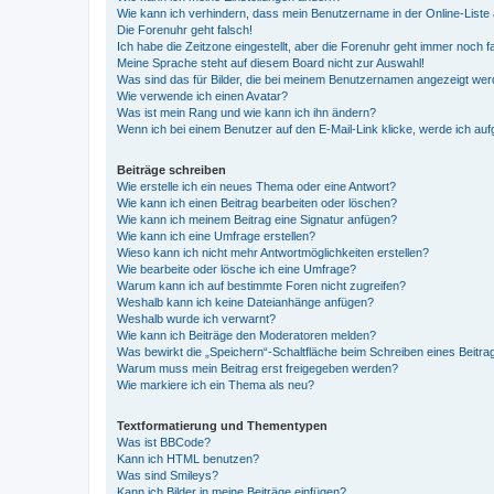
Wie kann ich verhindern, dass mein Benutzername in der Online-Liste 
Die Forenuhr geht falsch!
Ich habe die Zeitzone eingestellt, aber die Forenuhr geht immer noch f
Meine Sprache steht auf diesem Board nicht zur Auswahl!
Was sind das für Bilder, die bei meinem Benutzernamen angezeigt we
Wie verwende ich einen Avatar?
Was ist mein Rang und wie kann ich ihn ändern?
Wenn ich bei einem Benutzer auf den E-Mail-Link klicke, werde ich au
Beiträge schreiben
Wie erstelle ich ein neues Thema oder eine Antwort?
Wie kann ich einen Beitrag bearbeiten oder löschen?
Wie kann ich meinem Beitrag eine Signatur anfügen?
Wie kann ich eine Umfrage erstellen?
Wieso kann ich nicht mehr Antwortmöglichkeiten erstellen?
Wie bearbeite oder lösche ich eine Umfrage?
Warum kann ich auf bestimmte Foren nicht zugreifen?
Weshalb kann ich keine Dateianhänge anfügen?
Weshalb wurde ich verwarnt?
Wie kann ich Beiträge den Moderatoren melden?
Was bewirkt die „Speichern“-Schaltfläche beim Schreiben eines Beitra
Warum muss mein Beitrag erst freigegeben werden?
Wie markiere ich ein Thema als neu?
Textformatierung und Thementypen
Was ist BBCode?
Kann ich HTML benutzen?
Was sind Smileys?
Kann ich Bilder in meine Beiträge einfügen?