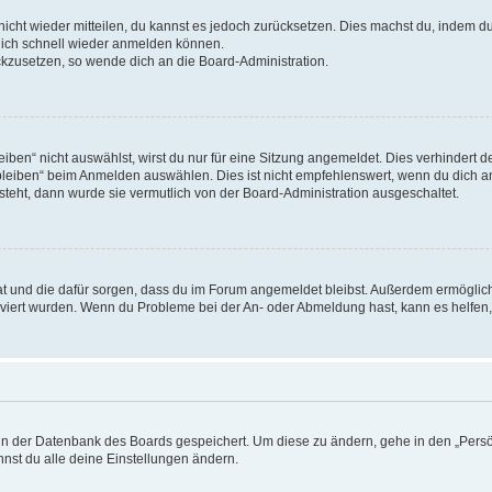
 nicht wieder mitteilen, du kannst es jedoch zurücksetzen. Dies machst du, indem 
 dich schnell wieder anmelden können.
ückzusetzen, so wende dich an die Board-Administration.
en“ nicht auswählst, wirst du nur für eine Sitzung angemeldet. Dies verhindert 
leiben“ beim Anmelden auswählen. Dies ist nicht empfehlenswert, wenn du dich an
 steht, dann wurde sie vermutlich von der Board-Administration ausgeschaltet.
 hat und die dafür sorgen, dass du im Forum angemeldet bleibst. Außerdem ermögli
tiviert wurden. Wenn du Probleme bei der An- oder Abmeldung hast, kann es helfen
n in der Datenbank des Boards gespeichert. Um diese zu ändern, gehe in den „Persö
nst du alle deine Einstellungen ändern.