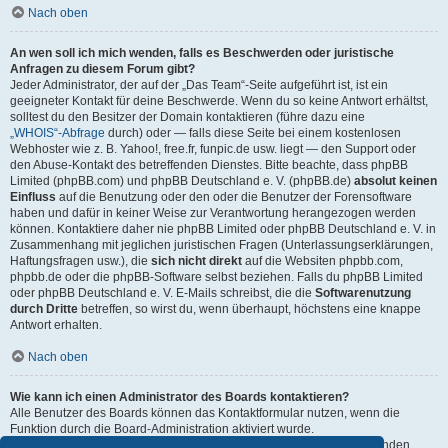
Nach oben
An wen soll ich mich wenden, falls es Beschwerden oder juristische
Anfragen zu diesem Forum gibt?
Jeder Administrator, der auf der „Das Team“-Seite aufgeführt ist, ist ein
geeigneter Kontakt für deine Beschwerde. Wenn du so keine Antwort erhältst,
solltest du den Besitzer der Domain kontaktieren (führe dazu eine
„WHOIS“-Abfrage
durch) oder — falls diese Seite bei einem kostenlosen
Webhoster wie z. B. Yahoo!, free.fr, funpic.de usw. liegt — den Support oder
den Abuse-Kontakt des betreffenden Dienstes. Bitte beachte, dass phpBB
Limited (phpBB.com) und phpBB Deutschland e. V. (phpBB.de)
absolut keinen
Einfluss
auf die Benutzung oder den oder die Benutzer der Forensoftware
haben und dafür in keiner Weise zur Verantwortung herangezogen werden
können. Kontaktiere daher nie phpBB Limited oder phpBB Deutschland e. V. in
Zusammenhang mit jeglichen juristischen Fragen (Unterlassungserklärungen,
Haftungsfragen usw.), die
sich nicht direkt
auf die Websiten phpbb.com,
phpbb.de oder die phpBB-Software selbst beziehen. Falls du phpBB Limited
oder phpBB Deutschland e. V. E-Mails schreibst, die die
Softwarenutzung
durch Dritte
betreffen, so wirst du, wenn überhaupt, höchstens eine knappe
Antwort erhalten.
Nach oben
Wie kann ich einen Administrator des Boards kontaktieren?
Alle Benutzer des Boards können das Kontaktformular nutzen, wenn die
Funktion durch die Board-Administration aktiviert wurde.
Mitglieder des Boards können zusätzlich den Link „Das Team“ verwenden.