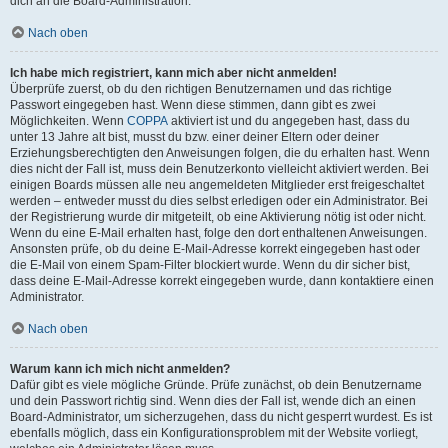
dich an die Board-Administration.
Nach oben
Ich habe mich registriert, kann mich aber nicht anmelden!
Überprüfe zuerst, ob du den richtigen Benutzernamen und das richtige
Passwort eingegeben hast. Wenn diese stimmen, dann gibt es zwei
Möglichkeiten. Wenn
COPPA
aktiviert ist und du angegeben hast, dass du
unter 13 Jahre alt bist, musst du bzw. einer deiner Eltern oder deiner
Erziehungsberechtigten den Anweisungen folgen, die du erhalten hast. Wenn
dies nicht der Fall ist, muss dein Benutzerkonto vielleicht aktiviert werden. Bei
einigen Boards müssen alle neu angemeldeten Mitglieder erst freigeschaltet
werden – entweder musst du dies selbst erledigen oder ein Administrator. Bei
der Registrierung wurde dir mitgeteilt, ob eine Aktivierung nötig ist oder nicht.
Wenn du eine E-Mail erhalten hast, folge den dort enthaltenen Anweisungen.
Ansonsten prüfe, ob du deine E-Mail-Adresse korrekt eingegeben hast oder
die E-Mail von einem Spam-Filter blockiert wurde. Wenn du dir sicher bist,
dass deine E-Mail-Adresse korrekt eingegeben wurde, dann kontaktiere einen
Administrator.
Nach oben
Warum kann ich mich nicht anmelden?
Dafür gibt es viele mögliche Gründe. Prüfe zunächst, ob dein Benutzername
und dein Passwort richtig sind. Wenn dies der Fall ist, wende dich an einen
Board-Administrator, um sicherzugehen, dass du nicht gesperrt wurdest. Es ist
ebenfalls möglich, dass ein Konfigurationsproblem mit der Website vorliegt,