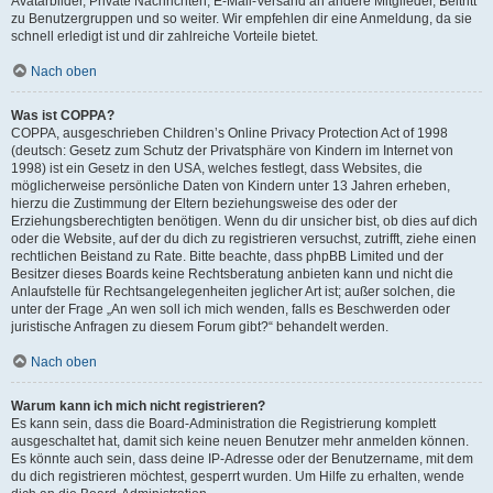
Avatarbilder, Private Nachrichten, E-Mail-Versand an andere Mitglieder, Beitritt
zu Benutzergruppen und so weiter. Wir empfehlen dir eine Anmeldung, da sie
schnell erledigt ist und dir zahlreiche Vorteile bietet.
Nach oben
Was ist COPPA?
COPPA, ausgeschrieben Children’s Online Privacy Protection Act of 1998
(deutsch: Gesetz zum Schutz der Privatsphäre von Kindern im Internet von
1998) ist ein Gesetz in den USA, welches festlegt, dass Websites, die
möglicherweise persönliche Daten von Kindern unter 13 Jahren erheben,
hierzu die Zustimmung der Eltern beziehungsweise des oder der
Erziehungsberechtigten benötigen. Wenn du dir unsicher bist, ob dies auf dich
oder die Website, auf der du dich zu registrieren versuchst, zutrifft, ziehe einen
rechtlichen Beistand zu Rate. Bitte beachte, dass phpBB Limited und der
Besitzer dieses Boards keine Rechtsberatung anbieten kann und nicht die
Anlaufstelle für Rechtsangelegenheiten jeglicher Art ist; außer solchen, die
unter der Frage „An wen soll ich mich wenden, falls es Beschwerden oder
juristische Anfragen zu diesem Forum gibt?“ behandelt werden.
Nach oben
Warum kann ich mich nicht registrieren?
Es kann sein, dass die Board-Administration die Registrierung komplett
ausgeschaltet hat, damit sich keine neuen Benutzer mehr anmelden können.
Es könnte auch sein, dass deine IP-Adresse oder der Benutzername, mit dem
du dich registrieren möchtest, gesperrt wurden. Um Hilfe zu erhalten, wende