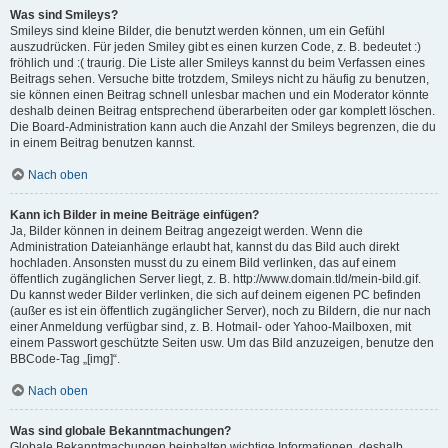
Was sind Smileys?
Smileys sind kleine Bilder, die benutzt werden können, um ein Gefühl
auszudrücken. Für jeden Smiley gibt es einen kurzen Code, z. B. bedeutet :)
fröhlich und :( traurig. Die Liste aller Smileys kannst du beim Verfassen eines
Beitrags sehen. Versuche bitte trotzdem, Smileys nicht zu häufig zu benutzen,
sie können einen Beitrag schnell unlesbar machen und ein Moderator könnte
deshalb deinen Beitrag entsprechend überarbeiten oder gar komplett löschen.
Die Board-Administration kann auch die Anzahl der Smileys begrenzen, die du
in einem Beitrag benutzen kannst.
Nach oben
Kann ich Bilder in meine Beiträge einfügen?
Ja, Bilder können in deinem Beitrag angezeigt werden. Wenn die
Administration Dateianhänge erlaubt hat, kannst du das Bild auch direkt
hochladen. Ansonsten musst du zu einem Bild verlinken, das auf einem
öffentlich zugänglichen Server liegt, z. B. http://www.domain.tld/mein-bild.gif.
Du kannst weder Bilder verlinken, die sich auf deinem eigenen PC befinden
(außer es ist ein öffentlich zugänglicher Server), noch zu Bildern, die nur nach
einer Anmeldung verfügbar sind, z. B. Hotmail- oder Yahoo-Mailboxen, mit
einem Passwort geschützte Seiten usw. Um das Bild anzuzeigen, benutze den
BBCode-Tag „[img]“.
Nach oben
Was sind globale Bekanntmachungen?
Globale Bekanntmachungen beinhalten wichtige Informationen, deshalb