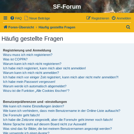
SF-Forum
FAQ
Neue Beiträge
Registrieren
Anmelden
S
Foren-Übersicht
Häufig gestellte Fragen
u
Häufig gestellte Fragen
c
h
Registrierung und Anmeldung
Wozu muss ich mich registrieren?
e
Was ist COPPA?
Warum kann ich mich nicht registrieren?
Ich habe mich registriert, kann mich aber nicht anmelden!
Warum kann ich mich nicht anmelden?
Ich habe mich vor einiger Zeit registriert, kann mich aber nicht mehr anmelden?!
Ich habe mein Passwort vergessen!
Warum werde ich automatisch abgemeldet?
Wozu ist die Funktion „Alle Cookies löschen“?
Benutzerpräferenzen und -einstellungen
Wie kann ich meine Einstellungen ändern?
Wie kann ich verhindern, dass mein Benutzername in der Online-Liste auftaucht?
Die Forenuhr geht falsch!
Ich habe die Zeitzone eingestellt, aber die Forenuhr geht immer noch falsch!
Meine Sprache steht auf diesem Board nicht zur Auswahl!
Was sind das für Bilder, die bei meinem Benutzernamen angezeigt werden?
Wie verwende ich einen Avatar?