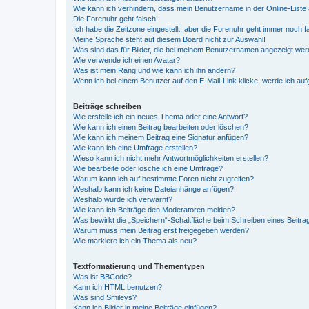
Wie kann ich verhindern, dass mein Benutzername in der Online-Liste 
Die Forenuhr geht falsch!
Ich habe die Zeitzone eingestellt, aber die Forenuhr geht immer noch f
Meine Sprache steht auf diesem Board nicht zur Auswahl!
Was sind das für Bilder, die bei meinem Benutzernamen angezeigt we
Wie verwende ich einen Avatar?
Was ist mein Rang und wie kann ich ihn ändern?
Wenn ich bei einem Benutzer auf den E-Mail-Link klicke, werde ich au
Beiträge schreiben
Wie erstelle ich ein neues Thema oder eine Antwort?
Wie kann ich einen Beitrag bearbeiten oder löschen?
Wie kann ich meinem Beitrag eine Signatur anfügen?
Wie kann ich eine Umfrage erstellen?
Wieso kann ich nicht mehr Antwortmöglichkeiten erstellen?
Wie bearbeite oder lösche ich eine Umfrage?
Warum kann ich auf bestimmte Foren nicht zugreifen?
Weshalb kann ich keine Dateianhänge anfügen?
Weshalb wurde ich verwarnt?
Wie kann ich Beiträge den Moderatoren melden?
Was bewirkt die „Speichern“-Schaltfläche beim Schreiben eines Beitra
Warum muss mein Beitrag erst freigegeben werden?
Wie markiere ich ein Thema als neu?
Textformatierung und Thementypen
Was ist BBCode?
Kann ich HTML benutzen?
Was sind Smileys?
Kann ich Bilder in meine Beiträge einfügen?