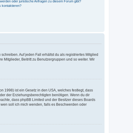
hwerden oder juristische Anfragen zu diesem Forum gibt?
s kontaktieren?
chreiben. Auf jeden Fall erhältst du als registriertes Mitglied
e Mitglieder, Beitritt zu Benutzergruppen und so weiter. Wir
n 1998) ist ein Gesetz in den USA, welches festlegt, dass
der der Erziehungsberechtigten benötigen. Wenn du dir
te beachte, dass phpBB Limited und der Besitzer dieses Boards
An wen soll ich mich wenden, falls es Beschwerden oder