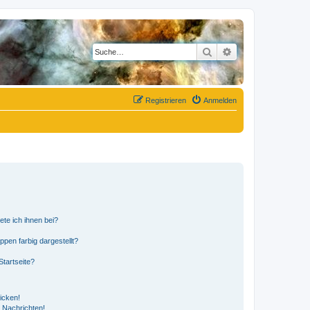
Suche
Erweiterte Suche
Registrieren
Anmelden
ete ich ihnen bei?
en farbig dargestellt?
tartseite?
icken!
 Nachrichten!