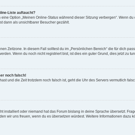
ine-Liste auftaucht?
n eine Option „Meinen Online-Status während dieser Sitzung verbergen“. Wenn du d
st dann als unsichtbarer Besucher gezählt.
en Zeitzone. In diesem Fall solltest du im „Persönlichen Bereich“ die für dich passe
den. Wenn du noch nicht registriert bist, ist dies ein guter Grund, dies jetzt zu tun
mer noch falsch!
t hast und die Zeit trotzdem noch falsch ist, geht die Uhr des Servers vermutlich fal
t installiert oder niemand hat das Forum bislang in deine Sprache übersetzt. Frag
, würden wir uns freuen, wenn du es übersetzen würdest. Weitere Informationen dazu