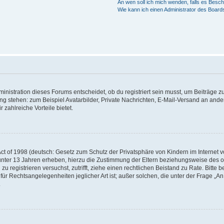
An wen soll ich mich wenden, falls es Besc
Wie kann ich einen Administrator des Board
istration dieses Forums entscheidet, ob du registriert sein musst, um Beiträge zu s
ung stehen: zum Beispiel Avatarbilder, Private Nachrichten, E-Mail-Versand an ander
 zahlreiche Vorteile bietet.
t of 1998 (deutsch: Gesetz zum Schutz der Privatsphäre von Kindern im Internet vo
unter 13 Jahren erheben, hierzu die Zustimmung der Eltern beziehungsweise des o
h zu registrieren versuchst, zutrifft, ziehe einen rechtlichen Beistand zu Rate. Bit
für Rechtsangelegenheiten jeglicher Art ist; außer solchen, die unter der Frage „
.