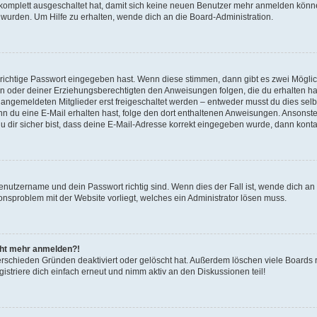
g komplett ausgeschaltet hat, damit sich keine neuen Benutzer mehr anmelden könn
 wurden. Um Hilfe zu erhalten, wende dich an die Board-Administration.
 richtige Passwort eingegeben hast. Wenn diese stimmen, dann gibt es zwei Mögl
tern oder deiner Erziehungsberechtigten den Anweisungen folgen, die du erhalten ha
u angemeldeten Mitglieder erst freigeschaltet werden – entweder musst du dies selbs
. Wenn du eine E-Mail erhalten hast, folge den dort enthaltenen Anweisungen. Ansons
 dir sicher bist, dass deine E-Mail-Adresse korrekt eingegeben wurde, dann kontak
Benutzername und dein Passwort richtig sind. Wenn dies der Fall ist, wende dich a
ionsproblem mit der Website vorliegt, welches ein Administrator lösen muss.
icht mehr anmelden?!
erschieden Gründen deaktiviert oder gelöscht hat. Außerdem löschen viele Boards r
triere dich einfach erneut und nimm aktiv an den Diskussionen teil!