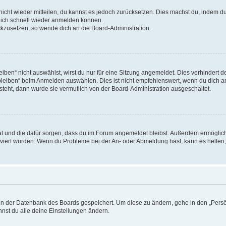
 nicht wieder mitteilen, du kannst es jedoch zurücksetzen. Dies machst du, indem 
 dich schnell wieder anmelden können.
ückzusetzen, so wende dich an die Board-Administration.
en“ nicht auswählst, wirst du nur für eine Sitzung angemeldet. Dies verhindert 
leiben“ beim Anmelden auswählen. Dies ist nicht empfehlenswert, wenn du dich an
 steht, dann wurde sie vermutlich von der Board-Administration ausgeschaltet.
 hat und die dafür sorgen, dass du im Forum angemeldet bleibst. Außerdem ermögli
tiviert wurden. Wenn du Probleme bei der An- oder Abmeldung hast, kann es helfen
n in der Datenbank des Boards gespeichert. Um diese zu ändern, gehe in den „Persö
nst du alle deine Einstellungen ändern.