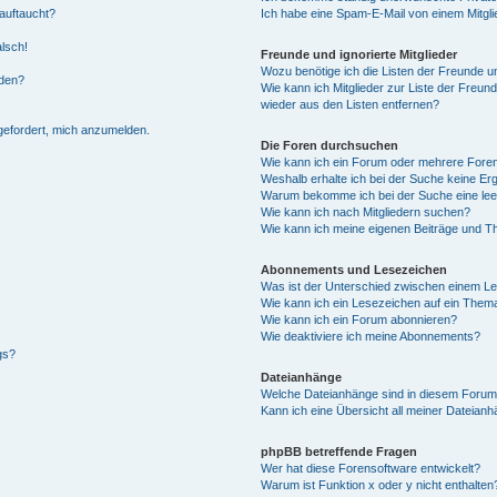
auftaucht?
Ich habe eine Spam-E-Mail von einem Mitgli
alsch!
Freunde und ignorierte Mitglieder
Wozu benötige ich die Listen der Freunde un
rden?
Wie kann ich Mitglieder zur Liste der Freund
wieder aus den Listen entfernen?
fgefordert, mich anzumelden.
Die Foren durchsuchen
Wie kann ich ein Forum oder mehrere For
Weshalb erhalte ich bei der Suche keine Er
Warum bekomme ich bei der Suche eine lee
Wie kann ich nach Mitgliedern suchen?
Wie kann ich meine eigenen Beiträge und T
Abonnements und Lesezeichen
Was ist der Unterschied zwischen einem L
Wie kann ich ein Lesezeichen auf ein Them
Wie kann ich ein Forum abonnieren?
Wie deaktiviere ich meine Abonnements?
gs?
Dateianhänge
Welche Dateianhänge sind in diesem Forum
Kann ich eine Übersicht all meiner Dateian
phpBB betreffende Fragen
Wer hat diese Forensoftware entwickelt?
Warum ist Funktion x oder y nicht enthalten