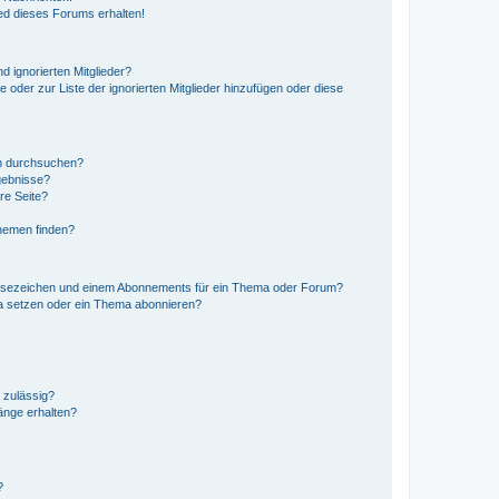
ed dieses Forums erhalten!
d ignorierten Mitglieder?
e oder zur Liste der ignorierten Mitglieder hinzufügen oder diese
en durchsuchen?
gebnisse?
re Seite?
hemen finden?
esezeichen und einem Abonnements für ein Thema oder Forum?
a setzen oder ein Thema abonnieren?
 zulässig?
hänge erhalten?
?