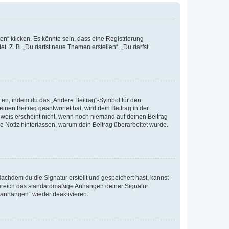
n“ klicken. Es könnte sein, dass eine Registrierung
t. Z. B. „Du darfst neue Themen erstellen“, „Du darfst
iten, indem du das „Ändere Beitrag“-Symbol für den
inen Beitrag geantwortet hat, wird dein Beitrag in der
nweis erscheint nicht, wenn noch niemand auf deinen Beitrag
ne Notiz hinterlassen, warum dein Beitrag überarbeitet wurde.
chdem du die Signatur erstellt und gespeichert hast, kannst
Bereich das standardmäßige Anhängen deiner Signatur
r anhängen“ wieder deaktivieren.