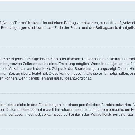
„Neues Thema“ klicken. Um auf einen Beitrag zu antworten, musst du auf „Antworte
e Berechtigungen sind jeweils am Ende der Foren- und der Beitragsansicht aufgeliste
r deine eigenen Beiträge bearbeiten oder löschen. Du kannst einen Beitrag bearbe
inen begrenzten Zeitraum nach seiner Erstellung möglich. Wenn bereits jemand auf de
 die Anzahl als auch der letzte Zeitpunkt der Bearbeitungen angezeigt. Dieser Hi
en Beitrag überarbeitet hat. Diese können jedoch, falls sie es für nötig halten, ei
hen können, wenn bereits jemand darauf geantwortet hat.
st eine solche in den Einstellungen in deinem persönlichen Bereich entwerfen. Na
eren. Du kannst eine Signatur auch hinzufügen, indem du in deinem persönlichen 
atur verfassen möchtest, so kannst du dort einfach das Kontrollkästchen „Signatu