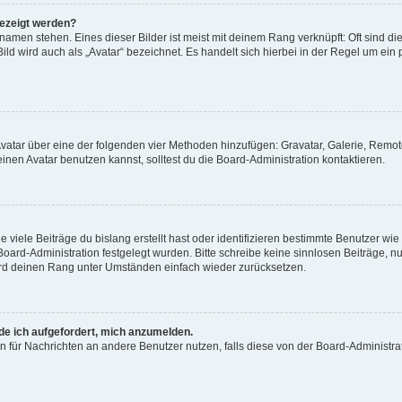
gezeigt werden?
amen stehen. Eines dieser Bilder ist meist mit deinem Rang verknüpft: Oft sind di
ld wird auch als „Avatar“ bezeichnet. Es handelt sich hierbei in der Regel um ein
 Avatar über eine der folgenden vier Methoden hinzufügen: Gravatar, Galerie, Rem
en Avatar benutzen kannst, solltest du die Board-Administration kontaktieren.
viele Beiträge du bislang erstellt hast oder identifizieren bestimmte Benutzer w
 Board-Administration festgelegt wurden. Bitte schreibe keine sinnlosen Beiträge
wird deinen Rang unter Umständen einfach wieder zurücksetzen.
rde ich aufgefordert, mich anzumelden.
ion für Nachrichten an andere Benutzer nutzen, falls diese von der Board-Administ