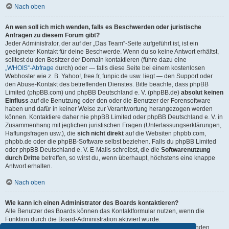
Nach oben
An wen soll ich mich wenden, falls es Beschwerden oder juristische
Anfragen zu diesem Forum gibt?
Jeder Administrator, der auf der „Das Team“-Seite aufgeführt ist, ist ein
geeigneter Kontakt für deine Beschwerde. Wenn du so keine Antwort erhältst,
solltest du den Besitzer der Domain kontaktieren (führe dazu eine
„WHOIS“-Abfrage
durch) oder — falls diese Seite bei einem kostenlosen
Webhoster wie z. B. Yahoo!, free.fr, funpic.de usw. liegt — den Support oder
den Abuse-Kontakt des betreffenden Dienstes. Bitte beachte, dass phpBB
Limited (phpBB.com) und phpBB Deutschland e. V. (phpBB.de)
absolut keinen
Einfluss
auf die Benutzung oder den oder die Benutzer der Forensoftware
haben und dafür in keiner Weise zur Verantwortung herangezogen werden
können. Kontaktiere daher nie phpBB Limited oder phpBB Deutschland e. V. in
Zusammenhang mit jeglichen juristischen Fragen (Unterlassungserklärungen,
Haftungsfragen usw.), die
sich nicht direkt
auf die Websiten phpbb.com,
phpbb.de oder die phpBB-Software selbst beziehen. Falls du phpBB Limited
oder phpBB Deutschland e. V. E-Mails schreibst, die die
Softwarenutzung
durch Dritte
betreffen, so wirst du, wenn überhaupt, höchstens eine knappe
Antwort erhalten.
Nach oben
Wie kann ich einen Administrator des Boards kontaktieren?
Alle Benutzer des Boards können das Kontaktformular nutzen, wenn die
Funktion durch die Board-Administration aktiviert wurde.
Mitglieder des Boards können zusätzlich den Link „Das Team“ verwenden.