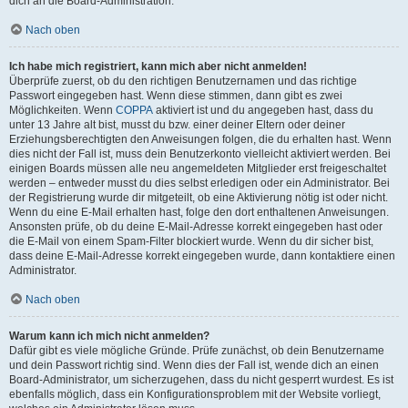
dich an die Board-Administration.
Nach oben
Ich habe mich registriert, kann mich aber nicht anmelden!
Überprüfe zuerst, ob du den richtigen Benutzernamen und das richtige
Passwort eingegeben hast. Wenn diese stimmen, dann gibt es zwei
Möglichkeiten. Wenn
COPPA
aktiviert ist und du angegeben hast, dass du
unter 13 Jahre alt bist, musst du bzw. einer deiner Eltern oder deiner
Erziehungsberechtigten den Anweisungen folgen, die du erhalten hast. Wenn
dies nicht der Fall ist, muss dein Benutzerkonto vielleicht aktiviert werden. Bei
einigen Boards müssen alle neu angemeldeten Mitglieder erst freigeschaltet
werden – entweder musst du dies selbst erledigen oder ein Administrator. Bei
der Registrierung wurde dir mitgeteilt, ob eine Aktivierung nötig ist oder nicht.
Wenn du eine E-Mail erhalten hast, folge den dort enthaltenen Anweisungen.
Ansonsten prüfe, ob du deine E-Mail-Adresse korrekt eingegeben hast oder
die E-Mail von einem Spam-Filter blockiert wurde. Wenn du dir sicher bist,
dass deine E-Mail-Adresse korrekt eingegeben wurde, dann kontaktiere einen
Administrator.
Nach oben
Warum kann ich mich nicht anmelden?
Dafür gibt es viele mögliche Gründe. Prüfe zunächst, ob dein Benutzername
und dein Passwort richtig sind. Wenn dies der Fall ist, wende dich an einen
Board-Administrator, um sicherzugehen, dass du nicht gesperrt wurdest. Es ist
ebenfalls möglich, dass ein Konfigurationsproblem mit der Website vorliegt,