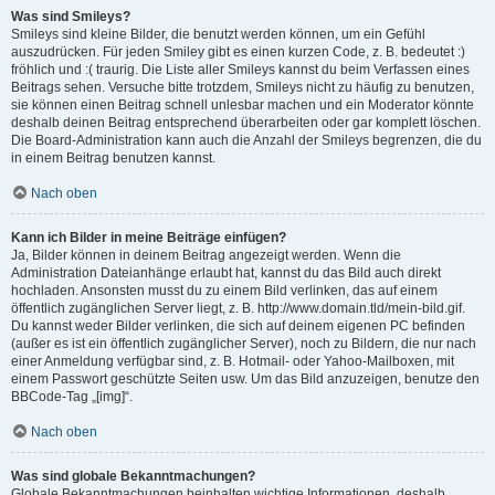
Was sind Smileys?
Smileys sind kleine Bilder, die benutzt werden können, um ein Gefühl
auszudrücken. Für jeden Smiley gibt es einen kurzen Code, z. B. bedeutet :)
fröhlich und :( traurig. Die Liste aller Smileys kannst du beim Verfassen eines
Beitrags sehen. Versuche bitte trotzdem, Smileys nicht zu häufig zu benutzen,
sie können einen Beitrag schnell unlesbar machen und ein Moderator könnte
deshalb deinen Beitrag entsprechend überarbeiten oder gar komplett löschen.
Die Board-Administration kann auch die Anzahl der Smileys begrenzen, die du
in einem Beitrag benutzen kannst.
Nach oben
Kann ich Bilder in meine Beiträge einfügen?
Ja, Bilder können in deinem Beitrag angezeigt werden. Wenn die
Administration Dateianhänge erlaubt hat, kannst du das Bild auch direkt
hochladen. Ansonsten musst du zu einem Bild verlinken, das auf einem
öffentlich zugänglichen Server liegt, z. B. http://www.domain.tld/mein-bild.gif.
Du kannst weder Bilder verlinken, die sich auf deinem eigenen PC befinden
(außer es ist ein öffentlich zugänglicher Server), noch zu Bildern, die nur nach
einer Anmeldung verfügbar sind, z. B. Hotmail- oder Yahoo-Mailboxen, mit
einem Passwort geschützte Seiten usw. Um das Bild anzuzeigen, benutze den
BBCode-Tag „[img]“.
Nach oben
Was sind globale Bekanntmachungen?
Globale Bekanntmachungen beinhalten wichtige Informationen, deshalb