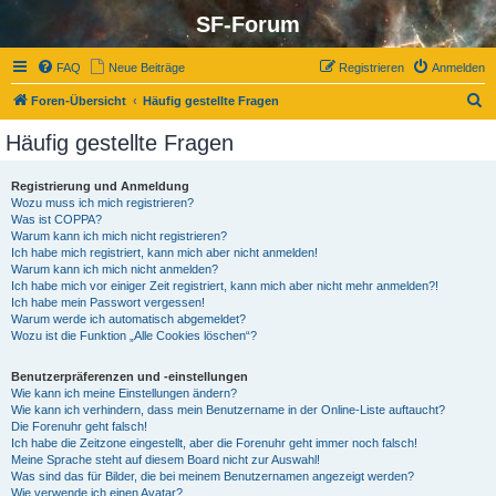
SF-Forum
FAQ
Neue Beiträge
Registrieren
Anmelden
S
Foren-Übersicht
Häufig gestellte Fragen
u
Häufig gestellte Fragen
c
h
Registrierung und Anmeldung
Wozu muss ich mich registrieren?
e
Was ist COPPA?
Warum kann ich mich nicht registrieren?
Ich habe mich registriert, kann mich aber nicht anmelden!
Warum kann ich mich nicht anmelden?
Ich habe mich vor einiger Zeit registriert, kann mich aber nicht mehr anmelden?!
Ich habe mein Passwort vergessen!
Warum werde ich automatisch abgemeldet?
Wozu ist die Funktion „Alle Cookies löschen“?
Benutzerpräferenzen und -einstellungen
Wie kann ich meine Einstellungen ändern?
Wie kann ich verhindern, dass mein Benutzername in der Online-Liste auftaucht?
Die Forenuhr geht falsch!
Ich habe die Zeitzone eingestellt, aber die Forenuhr geht immer noch falsch!
Meine Sprache steht auf diesem Board nicht zur Auswahl!
Was sind das für Bilder, die bei meinem Benutzernamen angezeigt werden?
Wie verwende ich einen Avatar?