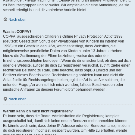
Avatarbilder, Private Nachrichten, E-Mail-Versand an andere Mitglieder, Beitritt
zu Benutzergruppen und so weiter. Wir empfehlen dir eine Anmeldung, da sie
schnell erledigt ist und dir zahlreiche Vorteile bietet.
Nach oben
Was ist COPPA?
COPPA, ausgeschrieben Children’s Online Privacy Protection Act of 1998
(deutsch: Gesetz zum Schutz der Privatsphäre von Kindern im Internet von
1998) ist ein Gesetz in den USA, welches festlegt, dass Websites, die
möglicherweise persönliche Daten von Kindern unter 13 Jahren erheben,
hierzu die Zustimmung der Eltern beziehungsweise des oder der
Erziehungsberechtigten benötigen. Wenn du dir unsicher bist, ob dies auf dich
oder die Website, auf der du dich zu registrieren versuchst, zutrifft, ziehe einen
rechtlichen Beistand zu Rate. Bitte beachte, dass phpBB Limited und der
Besitzer dieses Boards keine Rechtsberatung anbieten kann und nicht die
Anlaufstelle für Rechtsangelegenheiten jeglicher Art ist; außer solchen, die
unter der Frage „An wen soll ich mich wenden, falls es Beschwerden oder
juristische Anfragen zu diesem Forum gibt?“ behandelt werden.
Nach oben
Warum kann ich mich nicht registrieren?
Es kann sein, dass die Board-Administration die Registrierung komplett
ausgeschaltet hat, damit sich keine neuen Benutzer mehr anmelden können.
Es könnte auch sein, dass deine IP-Adresse oder der Benutzername, mit dem
du dich registrieren möchtest, gesperrt wurden. Um Hilfe zu erhalten, wende