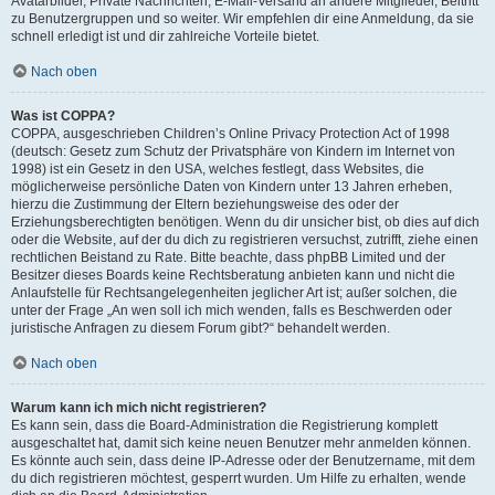
Avatarbilder, Private Nachrichten, E-Mail-Versand an andere Mitglieder, Beitritt
zu Benutzergruppen und so weiter. Wir empfehlen dir eine Anmeldung, da sie
schnell erledigt ist und dir zahlreiche Vorteile bietet.
Nach oben
Was ist COPPA?
COPPA, ausgeschrieben Children’s Online Privacy Protection Act of 1998
(deutsch: Gesetz zum Schutz der Privatsphäre von Kindern im Internet von
1998) ist ein Gesetz in den USA, welches festlegt, dass Websites, die
möglicherweise persönliche Daten von Kindern unter 13 Jahren erheben,
hierzu die Zustimmung der Eltern beziehungsweise des oder der
Erziehungsberechtigten benötigen. Wenn du dir unsicher bist, ob dies auf dich
oder die Website, auf der du dich zu registrieren versuchst, zutrifft, ziehe einen
rechtlichen Beistand zu Rate. Bitte beachte, dass phpBB Limited und der
Besitzer dieses Boards keine Rechtsberatung anbieten kann und nicht die
Anlaufstelle für Rechtsangelegenheiten jeglicher Art ist; außer solchen, die
unter der Frage „An wen soll ich mich wenden, falls es Beschwerden oder
juristische Anfragen zu diesem Forum gibt?“ behandelt werden.
Nach oben
Warum kann ich mich nicht registrieren?
Es kann sein, dass die Board-Administration die Registrierung komplett
ausgeschaltet hat, damit sich keine neuen Benutzer mehr anmelden können.
Es könnte auch sein, dass deine IP-Adresse oder der Benutzername, mit dem
du dich registrieren möchtest, gesperrt wurden. Um Hilfe zu erhalten, wende