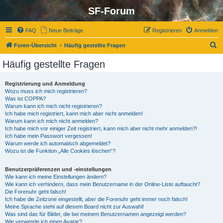
SF-Forum
FAQ
Neue Beiträge
Registrieren
Anmelden
S
Foren-Übersicht
Häufig gestellte Fragen
u
Häufig gestellte Fragen
c
h
Registrierung und Anmeldung
Wozu muss ich mich registrieren?
e
Was ist COPPA?
Warum kann ich mich nicht registrieren?
Ich habe mich registriert, kann mich aber nicht anmelden!
Warum kann ich mich nicht anmelden?
Ich habe mich vor einiger Zeit registriert, kann mich aber nicht mehr anmelden?!
Ich habe mein Passwort vergessen!
Warum werde ich automatisch abgemeldet?
Wozu ist die Funktion „Alle Cookies löschen“?
Benutzerpräferenzen und -einstellungen
Wie kann ich meine Einstellungen ändern?
Wie kann ich verhindern, dass mein Benutzername in der Online-Liste auftaucht?
Die Forenuhr geht falsch!
Ich habe die Zeitzone eingestellt, aber die Forenuhr geht immer noch falsch!
Meine Sprache steht auf diesem Board nicht zur Auswahl!
Was sind das für Bilder, die bei meinem Benutzernamen angezeigt werden?
Wie verwende ich einen Avatar?