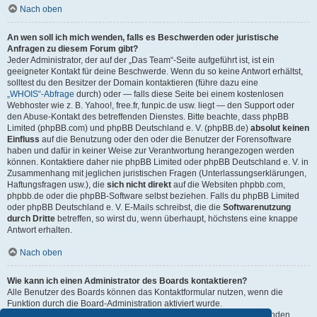
Nach oben
An wen soll ich mich wenden, falls es Beschwerden oder juristische
Anfragen zu diesem Forum gibt?
Jeder Administrator, der auf der „Das Team“-Seite aufgeführt ist, ist ein
geeigneter Kontakt für deine Beschwerde. Wenn du so keine Antwort erhältst,
solltest du den Besitzer der Domain kontaktieren (führe dazu eine
„WHOIS“-Abfrage
durch) oder — falls diese Seite bei einem kostenlosen
Webhoster wie z. B. Yahoo!, free.fr, funpic.de usw. liegt — den Support oder
den Abuse-Kontakt des betreffenden Dienstes. Bitte beachte, dass phpBB
Limited (phpBB.com) und phpBB Deutschland e. V. (phpBB.de)
absolut keinen
Einfluss
auf die Benutzung oder den oder die Benutzer der Forensoftware
haben und dafür in keiner Weise zur Verantwortung herangezogen werden
können. Kontaktiere daher nie phpBB Limited oder phpBB Deutschland e. V. in
Zusammenhang mit jeglichen juristischen Fragen (Unterlassungserklärungen,
Haftungsfragen usw.), die
sich nicht direkt
auf die Websiten phpbb.com,
phpbb.de oder die phpBB-Software selbst beziehen. Falls du phpBB Limited
oder phpBB Deutschland e. V. E-Mails schreibst, die die
Softwarenutzung
durch Dritte
betreffen, so wirst du, wenn überhaupt, höchstens eine knappe
Antwort erhalten.
Nach oben
Wie kann ich einen Administrator des Boards kontaktieren?
Alle Benutzer des Boards können das Kontaktformular nutzen, wenn die
Funktion durch die Board-Administration aktiviert wurde.
Mitglieder des Boards können zusätzlich den Link „Das Team“ verwenden.