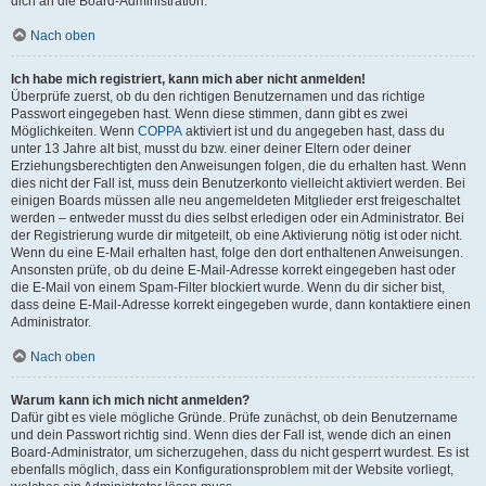
dich an die Board-Administration.
Nach oben
Ich habe mich registriert, kann mich aber nicht anmelden!
Überprüfe zuerst, ob du den richtigen Benutzernamen und das richtige
Passwort eingegeben hast. Wenn diese stimmen, dann gibt es zwei
Möglichkeiten. Wenn
COPPA
aktiviert ist und du angegeben hast, dass du
unter 13 Jahre alt bist, musst du bzw. einer deiner Eltern oder deiner
Erziehungsberechtigten den Anweisungen folgen, die du erhalten hast. Wenn
dies nicht der Fall ist, muss dein Benutzerkonto vielleicht aktiviert werden. Bei
einigen Boards müssen alle neu angemeldeten Mitglieder erst freigeschaltet
werden – entweder musst du dies selbst erledigen oder ein Administrator. Bei
der Registrierung wurde dir mitgeteilt, ob eine Aktivierung nötig ist oder nicht.
Wenn du eine E-Mail erhalten hast, folge den dort enthaltenen Anweisungen.
Ansonsten prüfe, ob du deine E-Mail-Adresse korrekt eingegeben hast oder
die E-Mail von einem Spam-Filter blockiert wurde. Wenn du dir sicher bist,
dass deine E-Mail-Adresse korrekt eingegeben wurde, dann kontaktiere einen
Administrator.
Nach oben
Warum kann ich mich nicht anmelden?
Dafür gibt es viele mögliche Gründe. Prüfe zunächst, ob dein Benutzername
und dein Passwort richtig sind. Wenn dies der Fall ist, wende dich an einen
Board-Administrator, um sicherzugehen, dass du nicht gesperrt wurdest. Es ist
ebenfalls möglich, dass ein Konfigurationsproblem mit der Website vorliegt,