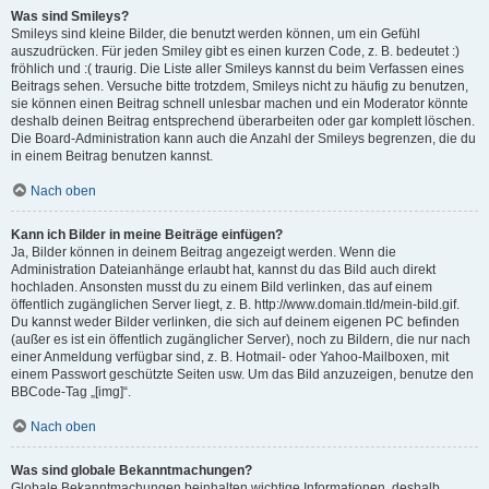
Was sind Smileys?
Smileys sind kleine Bilder, die benutzt werden können, um ein Gefühl
auszudrücken. Für jeden Smiley gibt es einen kurzen Code, z. B. bedeutet :)
fröhlich und :( traurig. Die Liste aller Smileys kannst du beim Verfassen eines
Beitrags sehen. Versuche bitte trotzdem, Smileys nicht zu häufig zu benutzen,
sie können einen Beitrag schnell unlesbar machen und ein Moderator könnte
deshalb deinen Beitrag entsprechend überarbeiten oder gar komplett löschen.
Die Board-Administration kann auch die Anzahl der Smileys begrenzen, die du
in einem Beitrag benutzen kannst.
Nach oben
Kann ich Bilder in meine Beiträge einfügen?
Ja, Bilder können in deinem Beitrag angezeigt werden. Wenn die
Administration Dateianhänge erlaubt hat, kannst du das Bild auch direkt
hochladen. Ansonsten musst du zu einem Bild verlinken, das auf einem
öffentlich zugänglichen Server liegt, z. B. http://www.domain.tld/mein-bild.gif.
Du kannst weder Bilder verlinken, die sich auf deinem eigenen PC befinden
(außer es ist ein öffentlich zugänglicher Server), noch zu Bildern, die nur nach
einer Anmeldung verfügbar sind, z. B. Hotmail- oder Yahoo-Mailboxen, mit
einem Passwort geschützte Seiten usw. Um das Bild anzuzeigen, benutze den
BBCode-Tag „[img]“.
Nach oben
Was sind globale Bekanntmachungen?
Globale Bekanntmachungen beinhalten wichtige Informationen, deshalb