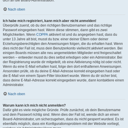
dich an die Board-Administration.
Nach oben
Ich habe mich registriert, kann mich aber nicht anmelden!
Überprüfe zuerst, ob du den richtigen Benutzernamen und das richtige
Passwort eingegeben hast. Wenn diese stimmen, dann gibt es zwei
Möglichkeiten. Wenn
COPPA
aktiviert ist und du angegeben hast, dass du
unter 13 Jahre alt bist, musst du bzw. einer deiner Eltern oder deiner
Erziehungsberechtigten den Anweisungen folgen, die du erhalten hast. Wenn
dies nicht der Fall ist, muss dein Benutzerkonto vielleicht aktiviert werden. Bei
einigen Boards müssen alle neu angemeldeten Mitglieder erst freigeschaltet
werden – entweder musst du dies selbst erledigen oder ein Administrator. Bei
der Registrierung wurde dir mitgeteilt, ob eine Aktivierung nötig ist oder nicht.
Wenn du eine E-Mail erhalten hast, folge den dort enthaltenen Anweisungen.
Ansonsten prüfe, ob du deine E-Mail-Adresse korrekt eingegeben hast oder
die E-Mail von einem Spam-Filter blockiert wurde. Wenn du dir sicher bist,
dass deine E-Mail-Adresse korrekt eingegeben wurde, dann kontaktiere einen
Administrator.
Nach oben
Warum kann ich mich nicht anmelden?
Dafür gibt es viele mögliche Gründe. Prüfe zunächst, ob dein Benutzername
und dein Passwort richtig sind. Wenn dies der Fall ist, wende dich an einen
Board-Administrator, um sicherzugehen, dass du nicht gesperrt wurdest. Es ist
ebenfalls möglich, dass ein Konfigurationsproblem mit der Website vorliegt,