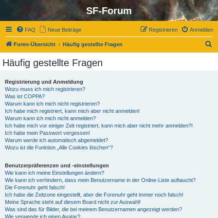
SF-Forum
FAQ
Neue Beiträge
Registrieren
Anmelden
S
Foren-Übersicht
Häufig gestellte Fragen
u
Häufig gestellte Fragen
c
h
Registrierung und Anmeldung
Wozu muss ich mich registrieren?
e
Was ist COPPA?
Warum kann ich mich nicht registrieren?
Ich habe mich registriert, kann mich aber nicht anmelden!
Warum kann ich mich nicht anmelden?
Ich habe mich vor einiger Zeit registriert, kann mich aber nicht mehr anmelden?!
Ich habe mein Passwort vergessen!
Warum werde ich automatisch abgemeldet?
Wozu ist die Funktion „Alle Cookies löschen“?
Benutzerpräferenzen und -einstellungen
Wie kann ich meine Einstellungen ändern?
Wie kann ich verhindern, dass mein Benutzername in der Online-Liste auftaucht?
Die Forenuhr geht falsch!
Ich habe die Zeitzone eingestellt, aber die Forenuhr geht immer noch falsch!
Meine Sprache steht auf diesem Board nicht zur Auswahl!
Was sind das für Bilder, die bei meinem Benutzernamen angezeigt werden?
Wie verwende ich einen Avatar?