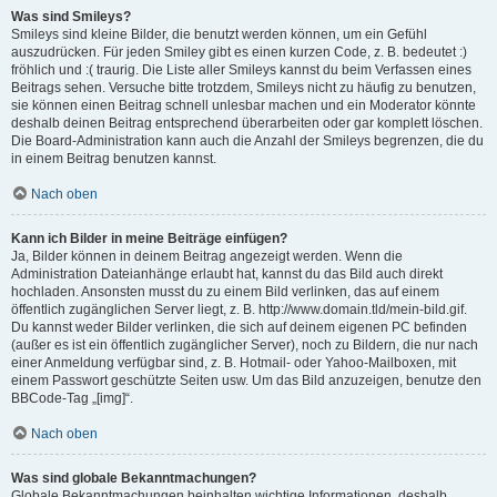
Was sind Smileys?
Smileys sind kleine Bilder, die benutzt werden können, um ein Gefühl
auszudrücken. Für jeden Smiley gibt es einen kurzen Code, z. B. bedeutet :)
fröhlich und :( traurig. Die Liste aller Smileys kannst du beim Verfassen eines
Beitrags sehen. Versuche bitte trotzdem, Smileys nicht zu häufig zu benutzen,
sie können einen Beitrag schnell unlesbar machen und ein Moderator könnte
deshalb deinen Beitrag entsprechend überarbeiten oder gar komplett löschen.
Die Board-Administration kann auch die Anzahl der Smileys begrenzen, die du
in einem Beitrag benutzen kannst.
Nach oben
Kann ich Bilder in meine Beiträge einfügen?
Ja, Bilder können in deinem Beitrag angezeigt werden. Wenn die
Administration Dateianhänge erlaubt hat, kannst du das Bild auch direkt
hochladen. Ansonsten musst du zu einem Bild verlinken, das auf einem
öffentlich zugänglichen Server liegt, z. B. http://www.domain.tld/mein-bild.gif.
Du kannst weder Bilder verlinken, die sich auf deinem eigenen PC befinden
(außer es ist ein öffentlich zugänglicher Server), noch zu Bildern, die nur nach
einer Anmeldung verfügbar sind, z. B. Hotmail- oder Yahoo-Mailboxen, mit
einem Passwort geschützte Seiten usw. Um das Bild anzuzeigen, benutze den
BBCode-Tag „[img]“.
Nach oben
Was sind globale Bekanntmachungen?
Globale Bekanntmachungen beinhalten wichtige Informationen, deshalb