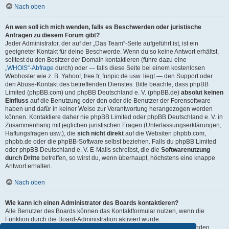
Nach oben
An wen soll ich mich wenden, falls es Beschwerden oder juristische
Anfragen zu diesem Forum gibt?
Jeder Administrator, der auf der „Das Team“-Seite aufgeführt ist, ist ein
geeigneter Kontakt für deine Beschwerde. Wenn du so keine Antwort erhältst,
solltest du den Besitzer der Domain kontaktieren (führe dazu eine
„WHOIS“-Abfrage
durch) oder — falls diese Seite bei einem kostenlosen
Webhoster wie z. B. Yahoo!, free.fr, funpic.de usw. liegt — den Support oder
den Abuse-Kontakt des betreffenden Dienstes. Bitte beachte, dass phpBB
Limited (phpBB.com) und phpBB Deutschland e. V. (phpBB.de)
absolut keinen
Einfluss
auf die Benutzung oder den oder die Benutzer der Forensoftware
haben und dafür in keiner Weise zur Verantwortung herangezogen werden
können. Kontaktiere daher nie phpBB Limited oder phpBB Deutschland e. V. in
Zusammenhang mit jeglichen juristischen Fragen (Unterlassungserklärungen,
Haftungsfragen usw.), die
sich nicht direkt
auf die Websiten phpbb.com,
phpbb.de oder die phpBB-Software selbst beziehen. Falls du phpBB Limited
oder phpBB Deutschland e. V. E-Mails schreibst, die die
Softwarenutzung
durch Dritte
betreffen, so wirst du, wenn überhaupt, höchstens eine knappe
Antwort erhalten.
Nach oben
Wie kann ich einen Administrator des Boards kontaktieren?
Alle Benutzer des Boards können das Kontaktformular nutzen, wenn die
Funktion durch die Board-Administration aktiviert wurde.
Mitglieder des Boards können zusätzlich den Link „Das Team“ verwenden.