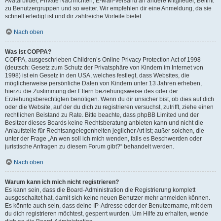
Avatarbilder, Private Nachrichten, E-Mail-Versand an andere Mitglieder, Beitritt
zu Benutzergruppen und so weiter. Wir empfehlen dir eine Anmeldung, da sie
schnell erledigt ist und dir zahlreiche Vorteile bietet.
Nach oben
Was ist COPPA?
COPPA, ausgeschrieben Children’s Online Privacy Protection Act of 1998
(deutsch: Gesetz zum Schutz der Privatsphäre von Kindern im Internet von
1998) ist ein Gesetz in den USA, welches festlegt, dass Websites, die
möglicherweise persönliche Daten von Kindern unter 13 Jahren erheben,
hierzu die Zustimmung der Eltern beziehungsweise des oder der
Erziehungsberechtigten benötigen. Wenn du dir unsicher bist, ob dies auf dich
oder die Website, auf der du dich zu registrieren versuchst, zutrifft, ziehe einen
rechtlichen Beistand zu Rate. Bitte beachte, dass phpBB Limited und der
Besitzer dieses Boards keine Rechtsberatung anbieten kann und nicht die
Anlaufstelle für Rechtsangelegenheiten jeglicher Art ist; außer solchen, die
unter der Frage „An wen soll ich mich wenden, falls es Beschwerden oder
juristische Anfragen zu diesem Forum gibt?“ behandelt werden.
Nach oben
Warum kann ich mich nicht registrieren?
Es kann sein, dass die Board-Administration die Registrierung komplett
ausgeschaltet hat, damit sich keine neuen Benutzer mehr anmelden können.
Es könnte auch sein, dass deine IP-Adresse oder der Benutzername, mit dem
du dich registrieren möchtest, gesperrt wurden. Um Hilfe zu erhalten, wende