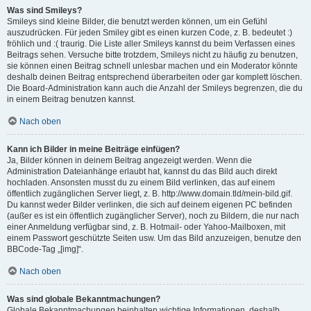
Was sind Smileys?
Smileys sind kleine Bilder, die benutzt werden können, um ein Gefühl
auszudrücken. Für jeden Smiley gibt es einen kurzen Code, z. B. bedeutet :)
fröhlich und :( traurig. Die Liste aller Smileys kannst du beim Verfassen eines
Beitrags sehen. Versuche bitte trotzdem, Smileys nicht zu häufig zu benutzen,
sie können einen Beitrag schnell unlesbar machen und ein Moderator könnte
deshalb deinen Beitrag entsprechend überarbeiten oder gar komplett löschen.
Die Board-Administration kann auch die Anzahl der Smileys begrenzen, die du
in einem Beitrag benutzen kannst.
Nach oben
Kann ich Bilder in meine Beiträge einfügen?
Ja, Bilder können in deinem Beitrag angezeigt werden. Wenn die
Administration Dateianhänge erlaubt hat, kannst du das Bild auch direkt
hochladen. Ansonsten musst du zu einem Bild verlinken, das auf einem
öffentlich zugänglichen Server liegt, z. B. http://www.domain.tld/mein-bild.gif.
Du kannst weder Bilder verlinken, die sich auf deinem eigenen PC befinden
(außer es ist ein öffentlich zugänglicher Server), noch zu Bildern, die nur nach
einer Anmeldung verfügbar sind, z. B. Hotmail- oder Yahoo-Mailboxen, mit
einem Passwort geschützte Seiten usw. Um das Bild anzuzeigen, benutze den
BBCode-Tag „[img]“.
Nach oben
Was sind globale Bekanntmachungen?
Globale Bekanntmachungen beinhalten wichtige Informationen, deshalb