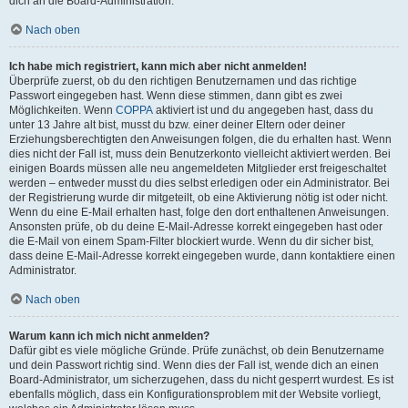
dich an die Board-Administration.
Nach oben
Ich habe mich registriert, kann mich aber nicht anmelden!
Überprüfe zuerst, ob du den richtigen Benutzernamen und das richtige
Passwort eingegeben hast. Wenn diese stimmen, dann gibt es zwei
Möglichkeiten. Wenn
COPPA
aktiviert ist und du angegeben hast, dass du
unter 13 Jahre alt bist, musst du bzw. einer deiner Eltern oder deiner
Erziehungsberechtigten den Anweisungen folgen, die du erhalten hast. Wenn
dies nicht der Fall ist, muss dein Benutzerkonto vielleicht aktiviert werden. Bei
einigen Boards müssen alle neu angemeldeten Mitglieder erst freigeschaltet
werden – entweder musst du dies selbst erledigen oder ein Administrator. Bei
der Registrierung wurde dir mitgeteilt, ob eine Aktivierung nötig ist oder nicht.
Wenn du eine E-Mail erhalten hast, folge den dort enthaltenen Anweisungen.
Ansonsten prüfe, ob du deine E-Mail-Adresse korrekt eingegeben hast oder
die E-Mail von einem Spam-Filter blockiert wurde. Wenn du dir sicher bist,
dass deine E-Mail-Adresse korrekt eingegeben wurde, dann kontaktiere einen
Administrator.
Nach oben
Warum kann ich mich nicht anmelden?
Dafür gibt es viele mögliche Gründe. Prüfe zunächst, ob dein Benutzername
und dein Passwort richtig sind. Wenn dies der Fall ist, wende dich an einen
Board-Administrator, um sicherzugehen, dass du nicht gesperrt wurdest. Es ist
ebenfalls möglich, dass ein Konfigurationsproblem mit der Website vorliegt,