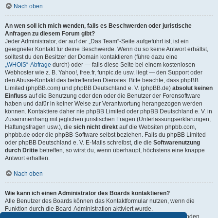
Nach oben
An wen soll ich mich wenden, falls es Beschwerden oder juristische
Anfragen zu diesem Forum gibt?
Jeder Administrator, der auf der „Das Team“-Seite aufgeführt ist, ist ein
geeigneter Kontakt für deine Beschwerde. Wenn du so keine Antwort erhältst,
solltest du den Besitzer der Domain kontaktieren (führe dazu eine
„WHOIS“-Abfrage
durch) oder — falls diese Seite bei einem kostenlosen
Webhoster wie z. B. Yahoo!, free.fr, funpic.de usw. liegt — den Support oder
den Abuse-Kontakt des betreffenden Dienstes. Bitte beachte, dass phpBB
Limited (phpBB.com) und phpBB Deutschland e. V. (phpBB.de)
absolut keinen
Einfluss
auf die Benutzung oder den oder die Benutzer der Forensoftware
haben und dafür in keiner Weise zur Verantwortung herangezogen werden
können. Kontaktiere daher nie phpBB Limited oder phpBB Deutschland e. V. in
Zusammenhang mit jeglichen juristischen Fragen (Unterlassungserklärungen,
Haftungsfragen usw.), die
sich nicht direkt
auf die Websiten phpbb.com,
phpbb.de oder die phpBB-Software selbst beziehen. Falls du phpBB Limited
oder phpBB Deutschland e. V. E-Mails schreibst, die die
Softwarenutzung
durch Dritte
betreffen, so wirst du, wenn überhaupt, höchstens eine knappe
Antwort erhalten.
Nach oben
Wie kann ich einen Administrator des Boards kontaktieren?
Alle Benutzer des Boards können das Kontaktformular nutzen, wenn die
Funktion durch die Board-Administration aktiviert wurde.
Mitglieder des Boards können zusätzlich den Link „Das Team“ verwenden.