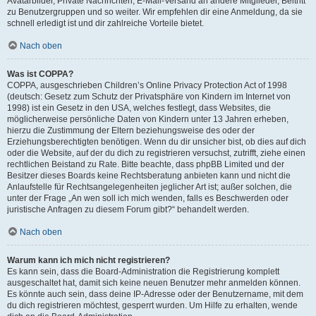
Avatarbilder, Private Nachrichten, E-Mail-Versand an andere Mitglieder, Beitritt
zu Benutzergruppen und so weiter. Wir empfehlen dir eine Anmeldung, da sie
schnell erledigt ist und dir zahlreiche Vorteile bietet.
Nach oben
Was ist COPPA?
COPPA, ausgeschrieben Children’s Online Privacy Protection Act of 1998
(deutsch: Gesetz zum Schutz der Privatsphäre von Kindern im Internet von
1998) ist ein Gesetz in den USA, welches festlegt, dass Websites, die
möglicherweise persönliche Daten von Kindern unter 13 Jahren erheben,
hierzu die Zustimmung der Eltern beziehungsweise des oder der
Erziehungsberechtigten benötigen. Wenn du dir unsicher bist, ob dies auf dich
oder die Website, auf der du dich zu registrieren versuchst, zutrifft, ziehe einen
rechtlichen Beistand zu Rate. Bitte beachte, dass phpBB Limited und der
Besitzer dieses Boards keine Rechtsberatung anbieten kann und nicht die
Anlaufstelle für Rechtsangelegenheiten jeglicher Art ist; außer solchen, die
unter der Frage „An wen soll ich mich wenden, falls es Beschwerden oder
juristische Anfragen zu diesem Forum gibt?“ behandelt werden.
Nach oben
Warum kann ich mich nicht registrieren?
Es kann sein, dass die Board-Administration die Registrierung komplett
ausgeschaltet hat, damit sich keine neuen Benutzer mehr anmelden können.
Es könnte auch sein, dass deine IP-Adresse oder der Benutzername, mit dem
du dich registrieren möchtest, gesperrt wurden. Um Hilfe zu erhalten, wende