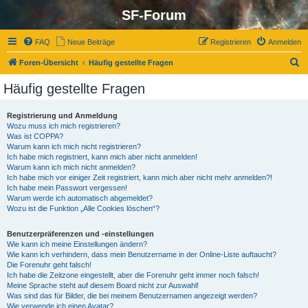
SF-Forum
FAQ
Neue Beiträge
Registrieren
Anmelden
S
Foren-Übersicht
Häufig gestellte Fragen
u
Häufig gestellte Fragen
c
h
Registrierung und Anmeldung
Wozu muss ich mich registrieren?
e
Was ist COPPA?
Warum kann ich mich nicht registrieren?
Ich habe mich registriert, kann mich aber nicht anmelden!
Warum kann ich mich nicht anmelden?
Ich habe mich vor einiger Zeit registriert, kann mich aber nicht mehr anmelden?!
Ich habe mein Passwort vergessen!
Warum werde ich automatisch abgemeldet?
Wozu ist die Funktion „Alle Cookies löschen“?
Benutzerpräferenzen und -einstellungen
Wie kann ich meine Einstellungen ändern?
Wie kann ich verhindern, dass mein Benutzername in der Online-Liste auftaucht?
Die Forenuhr geht falsch!
Ich habe die Zeitzone eingestellt, aber die Forenuhr geht immer noch falsch!
Meine Sprache steht auf diesem Board nicht zur Auswahl!
Was sind das für Bilder, die bei meinem Benutzernamen angezeigt werden?
Wie verwende ich einen Avatar?