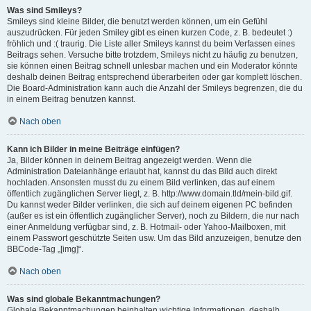
Was sind Smileys?
Smileys sind kleine Bilder, die benutzt werden können, um ein Gefühl
auszudrücken. Für jeden Smiley gibt es einen kurzen Code, z. B. bedeutet :)
fröhlich und :( traurig. Die Liste aller Smileys kannst du beim Verfassen eines
Beitrags sehen. Versuche bitte trotzdem, Smileys nicht zu häufig zu benutzen,
sie können einen Beitrag schnell unlesbar machen und ein Moderator könnte
deshalb deinen Beitrag entsprechend überarbeiten oder gar komplett löschen.
Die Board-Administration kann auch die Anzahl der Smileys begrenzen, die du
in einem Beitrag benutzen kannst.
Nach oben
Kann ich Bilder in meine Beiträge einfügen?
Ja, Bilder können in deinem Beitrag angezeigt werden. Wenn die
Administration Dateianhänge erlaubt hat, kannst du das Bild auch direkt
hochladen. Ansonsten musst du zu einem Bild verlinken, das auf einem
öffentlich zugänglichen Server liegt, z. B. http://www.domain.tld/mein-bild.gif.
Du kannst weder Bilder verlinken, die sich auf deinem eigenen PC befinden
(außer es ist ein öffentlich zugänglicher Server), noch zu Bildern, die nur nach
einer Anmeldung verfügbar sind, z. B. Hotmail- oder Yahoo-Mailboxen, mit
einem Passwort geschützte Seiten usw. Um das Bild anzuzeigen, benutze den
BBCode-Tag „[img]“.
Nach oben
Was sind globale Bekanntmachungen?
Globale Bekanntmachungen beinhalten wichtige Informationen, deshalb