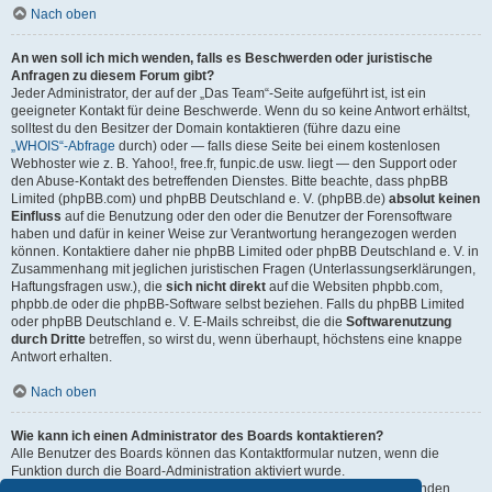
Nach oben
An wen soll ich mich wenden, falls es Beschwerden oder juristische
Anfragen zu diesem Forum gibt?
Jeder Administrator, der auf der „Das Team“-Seite aufgeführt ist, ist ein
geeigneter Kontakt für deine Beschwerde. Wenn du so keine Antwort erhältst,
solltest du den Besitzer der Domain kontaktieren (führe dazu eine
„WHOIS“-Abfrage
durch) oder — falls diese Seite bei einem kostenlosen
Webhoster wie z. B. Yahoo!, free.fr, funpic.de usw. liegt — den Support oder
den Abuse-Kontakt des betreffenden Dienstes. Bitte beachte, dass phpBB
Limited (phpBB.com) und phpBB Deutschland e. V. (phpBB.de)
absolut keinen
Einfluss
auf die Benutzung oder den oder die Benutzer der Forensoftware
haben und dafür in keiner Weise zur Verantwortung herangezogen werden
können. Kontaktiere daher nie phpBB Limited oder phpBB Deutschland e. V. in
Zusammenhang mit jeglichen juristischen Fragen (Unterlassungserklärungen,
Haftungsfragen usw.), die
sich nicht direkt
auf die Websiten phpbb.com,
phpbb.de oder die phpBB-Software selbst beziehen. Falls du phpBB Limited
oder phpBB Deutschland e. V. E-Mails schreibst, die die
Softwarenutzung
durch Dritte
betreffen, so wirst du, wenn überhaupt, höchstens eine knappe
Antwort erhalten.
Nach oben
Wie kann ich einen Administrator des Boards kontaktieren?
Alle Benutzer des Boards können das Kontaktformular nutzen, wenn die
Funktion durch die Board-Administration aktiviert wurde.
Mitglieder des Boards können zusätzlich den Link „Das Team“ verwenden.