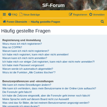
SF-Forum
FAQ
Neue Beiträge
Registrieren
Anmelden
S
Foren-Übersicht
Häufig gestellte Fragen
u
Häufig gestellte Fragen
c
h
Registrierung und Anmeldung
Wozu muss ich mich registrieren?
e
Was ist COPPA?
Warum kann ich mich nicht registrieren?
Ich habe mich registriert, kann mich aber nicht anmelden!
Warum kann ich mich nicht anmelden?
Ich habe mich vor einiger Zeit registriert, kann mich aber nicht mehr anmelden?!
Ich habe mein Passwort vergessen!
Warum werde ich automatisch abgemeldet?
Wozu ist die Funktion „Alle Cookies löschen“?
Benutzerpräferenzen und -einstellungen
Wie kann ich meine Einstellungen ändern?
Wie kann ich verhindern, dass mein Benutzername in der Online-Liste auftaucht?
Die Forenuhr geht falsch!
Ich habe die Zeitzone eingestellt, aber die Forenuhr geht immer noch falsch!
Meine Sprache steht auf diesem Board nicht zur Auswahl!
Was sind das für Bilder, die bei meinem Benutzernamen angezeigt werden?
Wie verwende ich einen Avatar?