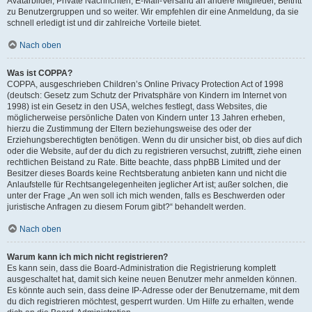
Avatarbilder, Private Nachrichten, E-Mail-Versand an andere Mitglieder, Beitritt
zu Benutzergruppen und so weiter. Wir empfehlen dir eine Anmeldung, da sie
schnell erledigt ist und dir zahlreiche Vorteile bietet.
Nach oben
Was ist COPPA?
COPPA, ausgeschrieben Children’s Online Privacy Protection Act of 1998
(deutsch: Gesetz zum Schutz der Privatsphäre von Kindern im Internet von
1998) ist ein Gesetz in den USA, welches festlegt, dass Websites, die
möglicherweise persönliche Daten von Kindern unter 13 Jahren erheben,
hierzu die Zustimmung der Eltern beziehungsweise des oder der
Erziehungsberechtigten benötigen. Wenn du dir unsicher bist, ob dies auf dich
oder die Website, auf der du dich zu registrieren versuchst, zutrifft, ziehe einen
rechtlichen Beistand zu Rate. Bitte beachte, dass phpBB Limited und der
Besitzer dieses Boards keine Rechtsberatung anbieten kann und nicht die
Anlaufstelle für Rechtsangelegenheiten jeglicher Art ist; außer solchen, die
unter der Frage „An wen soll ich mich wenden, falls es Beschwerden oder
juristische Anfragen zu diesem Forum gibt?“ behandelt werden.
Nach oben
Warum kann ich mich nicht registrieren?
Es kann sein, dass die Board-Administration die Registrierung komplett
ausgeschaltet hat, damit sich keine neuen Benutzer mehr anmelden können.
Es könnte auch sein, dass deine IP-Adresse oder der Benutzername, mit dem
du dich registrieren möchtest, gesperrt wurden. Um Hilfe zu erhalten, wende