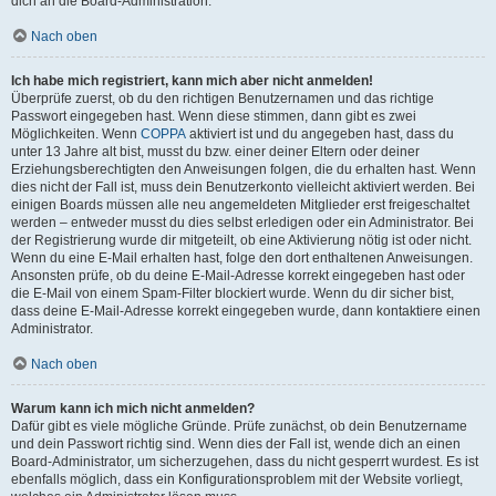
dich an die Board-Administration.
Nach oben
Ich habe mich registriert, kann mich aber nicht anmelden!
Überprüfe zuerst, ob du den richtigen Benutzernamen und das richtige
Passwort eingegeben hast. Wenn diese stimmen, dann gibt es zwei
Möglichkeiten. Wenn
COPPA
aktiviert ist und du angegeben hast, dass du
unter 13 Jahre alt bist, musst du bzw. einer deiner Eltern oder deiner
Erziehungsberechtigten den Anweisungen folgen, die du erhalten hast. Wenn
dies nicht der Fall ist, muss dein Benutzerkonto vielleicht aktiviert werden. Bei
einigen Boards müssen alle neu angemeldeten Mitglieder erst freigeschaltet
werden – entweder musst du dies selbst erledigen oder ein Administrator. Bei
der Registrierung wurde dir mitgeteilt, ob eine Aktivierung nötig ist oder nicht.
Wenn du eine E-Mail erhalten hast, folge den dort enthaltenen Anweisungen.
Ansonsten prüfe, ob du deine E-Mail-Adresse korrekt eingegeben hast oder
die E-Mail von einem Spam-Filter blockiert wurde. Wenn du dir sicher bist,
dass deine E-Mail-Adresse korrekt eingegeben wurde, dann kontaktiere einen
Administrator.
Nach oben
Warum kann ich mich nicht anmelden?
Dafür gibt es viele mögliche Gründe. Prüfe zunächst, ob dein Benutzername
und dein Passwort richtig sind. Wenn dies der Fall ist, wende dich an einen
Board-Administrator, um sicherzugehen, dass du nicht gesperrt wurdest. Es ist
ebenfalls möglich, dass ein Konfigurationsproblem mit der Website vorliegt,