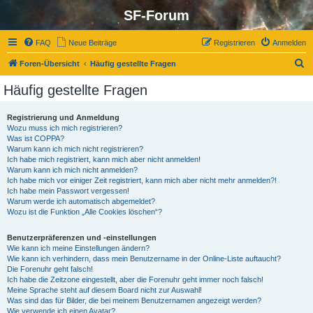
SF-Forum
FAQ
Neue Beiträge
Registrieren
Anmelden
S
Foren-Übersicht
Häufig gestellte Fragen
u
Häufig gestellte Fragen
c
h
Registrierung und Anmeldung
Wozu muss ich mich registrieren?
e
Was ist COPPA?
Warum kann ich mich nicht registrieren?
Ich habe mich registriert, kann mich aber nicht anmelden!
Warum kann ich mich nicht anmelden?
Ich habe mich vor einiger Zeit registriert, kann mich aber nicht mehr anmelden?!
Ich habe mein Passwort vergessen!
Warum werde ich automatisch abgemeldet?
Wozu ist die Funktion „Alle Cookies löschen“?
Benutzerpräferenzen und -einstellungen
Wie kann ich meine Einstellungen ändern?
Wie kann ich verhindern, dass mein Benutzername in der Online-Liste auftaucht?
Die Forenuhr geht falsch!
Ich habe die Zeitzone eingestellt, aber die Forenuhr geht immer noch falsch!
Meine Sprache steht auf diesem Board nicht zur Auswahl!
Was sind das für Bilder, die bei meinem Benutzernamen angezeigt werden?
Wie verwende ich einen Avatar?