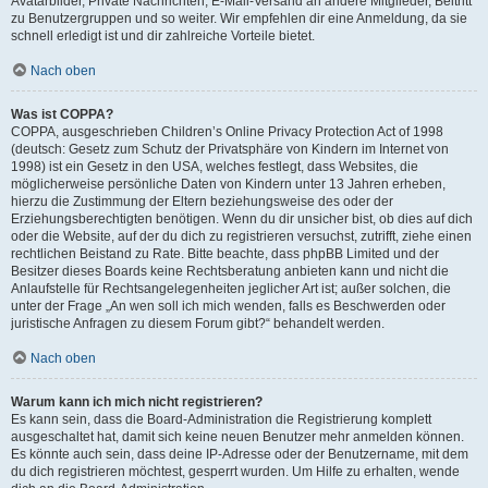
Avatarbilder, Private Nachrichten, E-Mail-Versand an andere Mitglieder, Beitritt
zu Benutzergruppen und so weiter. Wir empfehlen dir eine Anmeldung, da sie
schnell erledigt ist und dir zahlreiche Vorteile bietet.
Nach oben
Was ist COPPA?
COPPA, ausgeschrieben Children’s Online Privacy Protection Act of 1998
(deutsch: Gesetz zum Schutz der Privatsphäre von Kindern im Internet von
1998) ist ein Gesetz in den USA, welches festlegt, dass Websites, die
möglicherweise persönliche Daten von Kindern unter 13 Jahren erheben,
hierzu die Zustimmung der Eltern beziehungsweise des oder der
Erziehungsberechtigten benötigen. Wenn du dir unsicher bist, ob dies auf dich
oder die Website, auf der du dich zu registrieren versuchst, zutrifft, ziehe einen
rechtlichen Beistand zu Rate. Bitte beachte, dass phpBB Limited und der
Besitzer dieses Boards keine Rechtsberatung anbieten kann und nicht die
Anlaufstelle für Rechtsangelegenheiten jeglicher Art ist; außer solchen, die
unter der Frage „An wen soll ich mich wenden, falls es Beschwerden oder
juristische Anfragen zu diesem Forum gibt?“ behandelt werden.
Nach oben
Warum kann ich mich nicht registrieren?
Es kann sein, dass die Board-Administration die Registrierung komplett
ausgeschaltet hat, damit sich keine neuen Benutzer mehr anmelden können.
Es könnte auch sein, dass deine IP-Adresse oder der Benutzername, mit dem
du dich registrieren möchtest, gesperrt wurden. Um Hilfe zu erhalten, wende