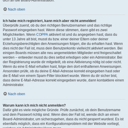
dich an die Board-Administration.
Nach oben
Ich habe mich registriert, kann mich aber nicht anmelden!
Überprüfe zuerst, ob du den richtigen Benutzernamen und das richtige
Passwort eingegeben hast. Wenn diese stimmen, dann gibt es zwei
Möglichkeiten. Wenn
COPPA
aktiviert ist und du angegeben hast, dass du
unter 13 Jahre alt bist, musst du bzw. einer deiner Eltern oder deiner
Erziehungsberechtigten den Anweisungen folgen, die du erhalten hast. Wenn
dies nicht der Fall ist, muss dein Benutzerkonto vielleicht aktiviert werden. Bei
einigen Boards müssen alle neu angemeldeten Mitglieder erst freigeschaltet
werden – entweder musst du dies selbst erledigen oder ein Administrator. Bei
der Registrierung wurde dir mitgeteilt, ob eine Aktivierung nötig ist oder nicht.
Wenn du eine E-Mail erhalten hast, folge den dort enthaltenen Anweisungen.
Ansonsten prüfe, ob du deine E-Mail-Adresse korrekt eingegeben hast oder
die E-Mail von einem Spam-Filter blockiert wurde. Wenn du dir sicher bist,
dass deine E-Mail-Adresse korrekt eingegeben wurde, dann kontaktiere einen
Administrator.
Nach oben
Warum kann ich mich nicht anmelden?
Dafür gibt es viele mögliche Gründe. Prüfe zunächst, ob dein Benutzername
und dein Passwort richtig sind. Wenn dies der Fall ist, wende dich an einen
Board-Administrator, um sicherzugehen, dass du nicht gesperrt wurdest. Es ist
ebenfalls möglich, dass ein Konfigurationsproblem mit der Website vorliegt,