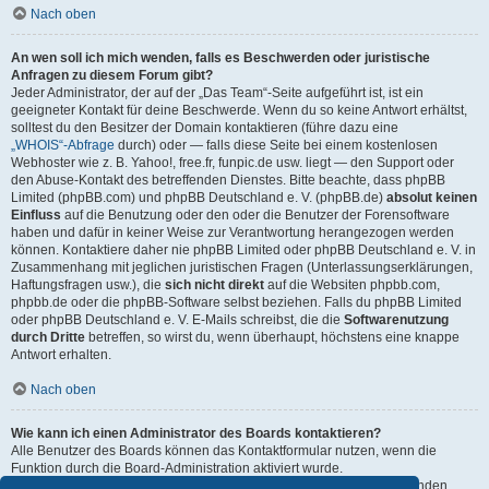
Nach oben
An wen soll ich mich wenden, falls es Beschwerden oder juristische
Anfragen zu diesem Forum gibt?
Jeder Administrator, der auf der „Das Team“-Seite aufgeführt ist, ist ein
geeigneter Kontakt für deine Beschwerde. Wenn du so keine Antwort erhältst,
solltest du den Besitzer der Domain kontaktieren (führe dazu eine
„WHOIS“-Abfrage
durch) oder — falls diese Seite bei einem kostenlosen
Webhoster wie z. B. Yahoo!, free.fr, funpic.de usw. liegt — den Support oder
den Abuse-Kontakt des betreffenden Dienstes. Bitte beachte, dass phpBB
Limited (phpBB.com) und phpBB Deutschland e. V. (phpBB.de)
absolut keinen
Einfluss
auf die Benutzung oder den oder die Benutzer der Forensoftware
haben und dafür in keiner Weise zur Verantwortung herangezogen werden
können. Kontaktiere daher nie phpBB Limited oder phpBB Deutschland e. V. in
Zusammenhang mit jeglichen juristischen Fragen (Unterlassungserklärungen,
Haftungsfragen usw.), die
sich nicht direkt
auf die Websiten phpbb.com,
phpbb.de oder die phpBB-Software selbst beziehen. Falls du phpBB Limited
oder phpBB Deutschland e. V. E-Mails schreibst, die die
Softwarenutzung
durch Dritte
betreffen, so wirst du, wenn überhaupt, höchstens eine knappe
Antwort erhalten.
Nach oben
Wie kann ich einen Administrator des Boards kontaktieren?
Alle Benutzer des Boards können das Kontaktformular nutzen, wenn die
Funktion durch die Board-Administration aktiviert wurde.
Mitglieder des Boards können zusätzlich den Link „Das Team“ verwenden.