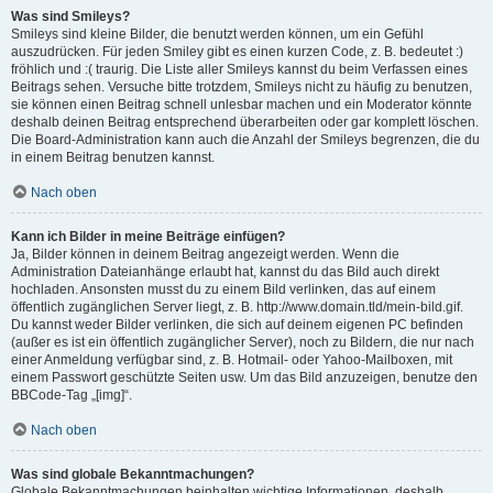
Was sind Smileys?
Smileys sind kleine Bilder, die benutzt werden können, um ein Gefühl
auszudrücken. Für jeden Smiley gibt es einen kurzen Code, z. B. bedeutet :)
fröhlich und :( traurig. Die Liste aller Smileys kannst du beim Verfassen eines
Beitrags sehen. Versuche bitte trotzdem, Smileys nicht zu häufig zu benutzen,
sie können einen Beitrag schnell unlesbar machen und ein Moderator könnte
deshalb deinen Beitrag entsprechend überarbeiten oder gar komplett löschen.
Die Board-Administration kann auch die Anzahl der Smileys begrenzen, die du
in einem Beitrag benutzen kannst.
Nach oben
Kann ich Bilder in meine Beiträge einfügen?
Ja, Bilder können in deinem Beitrag angezeigt werden. Wenn die
Administration Dateianhänge erlaubt hat, kannst du das Bild auch direkt
hochladen. Ansonsten musst du zu einem Bild verlinken, das auf einem
öffentlich zugänglichen Server liegt, z. B. http://www.domain.tld/mein-bild.gif.
Du kannst weder Bilder verlinken, die sich auf deinem eigenen PC befinden
(außer es ist ein öffentlich zugänglicher Server), noch zu Bildern, die nur nach
einer Anmeldung verfügbar sind, z. B. Hotmail- oder Yahoo-Mailboxen, mit
einem Passwort geschützte Seiten usw. Um das Bild anzuzeigen, benutze den
BBCode-Tag „[img]“.
Nach oben
Was sind globale Bekanntmachungen?
Globale Bekanntmachungen beinhalten wichtige Informationen, deshalb