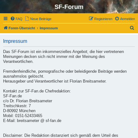
SF-Forum
FAQ
Neue Beiträge
Registrieren
Anmelden
S
Foren-Übersicht
Impressum
u
Impressum
c
h
Das SF-Forum ist ein inkommerzielles Angebot; die hier vertretenen
Meinungen decken sich nicht immer mit der Meinung des
e
Verantwortlichen.
Fremdenfeindliche, pornografische oder beleidigende Beiträge werden
ausnahmslos gelöscht.
Herausgeber und Verantwortlicher ist Florian Breitsameter.
Kontakt zur SF-Fan.de Chefredaktion:
SF-Fan.de
c/o Dr. Florian Breitsameter
Treitschkestr. 7
D-80992 München
Mobil: 0151-52433465
E-Mail: breitsameter @ sf-fan.de
Disclaimer: Die Redaktion distanziert sich gemäß dem Urteil des