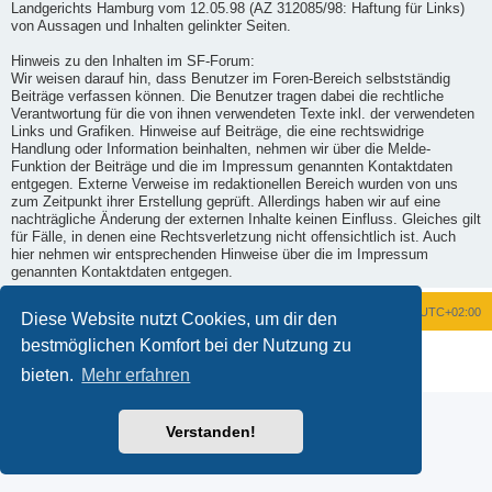
Landgerichts Hamburg vom 12.05.98 (AZ 312085/98: Haftung für Links)
von Aussagen und Inhalten gelinkter Seiten.
Hinweis zu den Inhalten im SF-Forum:
Wir weisen darauf hin, dass Benutzer im Foren-Bereich selbstständig
Beiträge verfassen können. Die Benutzer tragen dabei die rechtliche
Verantwortung für die von ihnen verwendeten Texte inkl. der verwendeten
Links und Grafiken. Hinweise auf Beiträge, die eine rechtswidrige
Handlung oder Information beinhalten, nehmen wir über die Melde-
Funktion der Beiträge und die im Impressum genannten Kontaktdaten
entgegen. Externe Verweise im redaktionellen Bereich wurden von uns
zum Zeitpunkt ihrer Erstellung geprüft. Allerdings haben wir auf eine
nachträgliche Änderung der externen Inhalte keinen Einfluss. Gleiches gilt
für Fälle, in denen eine Rechtsverletzung nicht offensichtlich ist. Auch
hier nehmen wir entsprechenden Hinweise über die im Impressum
genannten Kontaktdaten entgegen.
Foren-Übersicht
Alle Zeiten sind
UTC+02:00
Diese Website nutzt Cookies, um dir den
bestmöglichen Komfort bei der Nutzung zu
Powered by
phpBB
® Forum Software © phpBB Limited
Deutsche Übersetzung durch
phpBB.de
bieten.
Mehr erfahren
Datenschutz
|
Nutzungsbedingungen
Verstanden!