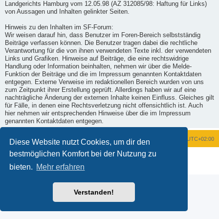
Landgerichts Hamburg vom 12.05.98 (AZ 312085/98: Haftung für Links)
von Aussagen und Inhalten gelinkter Seiten.
Hinweis zu den Inhalten im SF-Forum:
Wir weisen darauf hin, dass Benutzer im Foren-Bereich selbstständig
Beiträge verfassen können. Die Benutzer tragen dabei die rechtliche
Verantwortung für die von ihnen verwendeten Texte inkl. der verwendeten
Links und Grafiken. Hinweise auf Beiträge, die eine rechtswidrige
Handlung oder Information beinhalten, nehmen wir über die Melde-
Funktion der Beiträge und die im Impressum genannten Kontaktdaten
entgegen. Externe Verweise im redaktionellen Bereich wurden von uns
zum Zeitpunkt ihrer Erstellung geprüft. Allerdings haben wir auf eine
nachträgliche Änderung der externen Inhalte keinen Einfluss. Gleiches gilt
für Fälle, in denen eine Rechtsverletzung nicht offensichtlich ist. Auch
hier nehmen wir entsprechenden Hinweise über die im Impressum
genannten Kontaktdaten entgegen.
Foren-Übersicht
Alle Zeiten sind
UTC+02:00
Diese Website nutzt Cookies, um dir den
bestmöglichen Komfort bei der Nutzung zu
Powered by
phpBB
® Forum Software © phpBB Limited
Deutsche Übersetzung durch
phpBB.de
bieten.
Mehr erfahren
Datenschutz
|
Nutzungsbedingungen
Verstanden!