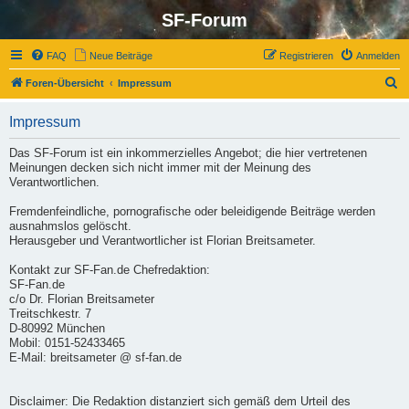
SF-Forum
FAQ
Neue Beiträge
Registrieren
Anmelden
S
Foren-Übersicht
Impressum
u
Impressum
c
h
Das SF-Forum ist ein inkommerzielles Angebot; die hier vertretenen
Meinungen decken sich nicht immer mit der Meinung des
e
Verantwortlichen.
Fremdenfeindliche, pornografische oder beleidigende Beiträge werden
ausnahmslos gelöscht.
Herausgeber und Verantwortlicher ist Florian Breitsameter.
Kontakt zur SF-Fan.de Chefredaktion:
SF-Fan.de
c/o Dr. Florian Breitsameter
Treitschkestr. 7
D-80992 München
Mobil: 0151-52433465
E-Mail: breitsameter @ sf-fan.de
Disclaimer: Die Redaktion distanziert sich gemäß dem Urteil des