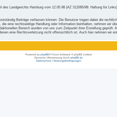
il des Landgerichts Hamburg vom 12.05.98 (AZ 312085/98: Haftung für Links)
stständig Beiträge verfassen können. Die Benutzer tragen dabei die rechtlich
, die eine rechtswidrige Handlung oder Information beinhalten, nehmen wir ü
ktionellen Bereich wurden von uns zum Zeitpunkt ihrer Erstellung geprüft. Al
 in denen eine Rechtsverletzung nicht offensichtlich ist. Auch hier nehmen wi
Powered by
phpBB
® Forum Software © phpBB Limited
Deutsche Übersetzung durch
phpBB.de
Datenschutz
|
Nutzungsbedingungen