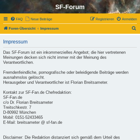
SF-Forum
FAQ
Neue Beiträge
Registrieren
Anmelden
S
Foren-Übersicht
Impressum
u
Impressum
c
h
Das SF-Forum ist ein inkommerzielles Angebot; die hier vertretenen
Meinungen decken sich nicht immer mit der Meinung des
e
Verantwortlichen.
Fremdenfeindliche, pornografische oder beleidigende Beiträge werden
ausnahmslos gelöscht.
Herausgeber und Verantwortlicher ist Florian Breitsameter.
Kontakt zur SF-Fan.de Chefredaktion:
SF-Fan.de
c/o Dr. Florian Breitsameter
Treitschkestr. 7
D-80992 München
Mobil: 0151-52433465
E-Mail: breitsameter @ sf-fan.de
Disclaimer: Die Redaktion distanziert sich gemäß dem Urteil des