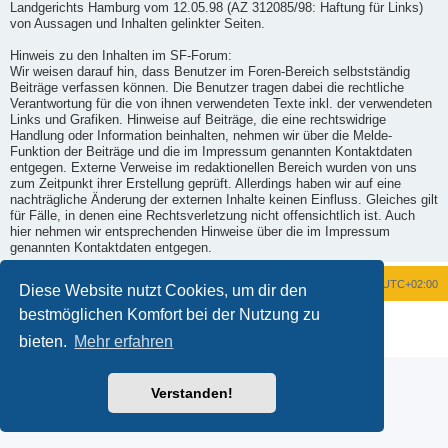
Landgerichts Hamburg vom 12.05.98 (AZ 312085/98: Haftung für Links)
von Aussagen und Inhalten gelinkter Seiten.
Hinweis zu den Inhalten im SF-Forum:
Wir weisen darauf hin, dass Benutzer im Foren-Bereich selbstständig
Beiträge verfassen können. Die Benutzer tragen dabei die rechtliche
Verantwortung für die von ihnen verwendeten Texte inkl. der verwendeten
Links und Grafiken. Hinweise auf Beiträge, die eine rechtswidrige
Handlung oder Information beinhalten, nehmen wir über die Melde-
Funktion der Beiträge und die im Impressum genannten Kontaktdaten
entgegen. Externe Verweise im redaktionellen Bereich wurden von uns
zum Zeitpunkt ihrer Erstellung geprüft. Allerdings haben wir auf eine
nachträgliche Änderung der externen Inhalte keinen Einfluss. Gleiches gilt
für Fälle, in denen eine Rechtsverletzung nicht offensichtlich ist. Auch
hier nehmen wir entsprechenden Hinweise über die im Impressum
genannten Kontaktdaten entgegen.
Foren-Übersicht
Alle Zeiten sind
UTC+02:00
Diese Website nutzt Cookies, um dir den
bestmöglichen Komfort bei der Nutzung zu
Powered by
phpBB
® Forum Software © phpBB Limited
Deutsche Übersetzung durch
phpBB.de
bieten.
Mehr erfahren
Datenschutz
|
Nutzungsbedingungen
Verstanden!