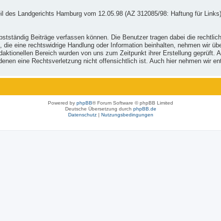
il des Landgerichts Hamburg vom 12.05.98 (AZ 312085/98: Haftung für Links)
stständig Beiträge verfassen können. Die Benutzer tragen dabei die rechtlich
, die eine rechtswidrige Handlung oder Information beinhalten, nehmen wir ü
ktionellen Bereich wurden von uns zum Zeitpunkt ihrer Erstellung geprüft. Al
 in denen eine Rechtsverletzung nicht offensichtlich ist. Auch hier nehmen wi
Powered by
phpBB
® Forum Software © phpBB Limited
Deutsche Übersetzung durch
phpBB.de
Datenschutz
|
Nutzungsbedingungen