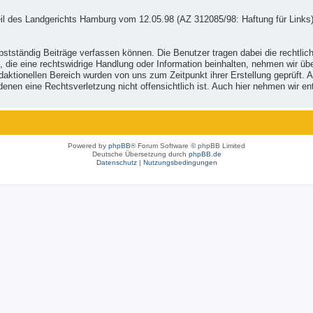
il des Landgerichts Hamburg vom 12.05.98 (AZ 312085/98: Haftung für Links)
stständig Beiträge verfassen können. Die Benutzer tragen dabei die rechtlich
, die eine rechtswidrige Handlung oder Information beinhalten, nehmen wir ü
ktionellen Bereich wurden von uns zum Zeitpunkt ihrer Erstellung geprüft. Al
 in denen eine Rechtsverletzung nicht offensichtlich ist. Auch hier nehmen wi
Powered by
phpBB
® Forum Software © phpBB Limited
Deutsche Übersetzung durch
phpBB.de
Datenschutz
|
Nutzungsbedingungen