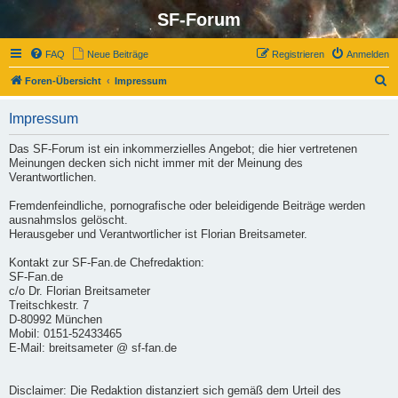
SF-Forum
FAQ
Neue Beiträge
Registrieren
Anmelden
S
Foren-Übersicht
Impressum
u
Impressum
c
h
Das SF-Forum ist ein inkommerzielles Angebot; die hier vertretenen
Meinungen decken sich nicht immer mit der Meinung des
e
Verantwortlichen.
Fremdenfeindliche, pornografische oder beleidigende Beiträge werden
ausnahmslos gelöscht.
Herausgeber und Verantwortlicher ist Florian Breitsameter.
Kontakt zur SF-Fan.de Chefredaktion:
SF-Fan.de
c/o Dr. Florian Breitsameter
Treitschkestr. 7
D-80992 München
Mobil: 0151-52433465
E-Mail: breitsameter @ sf-fan.de
Disclaimer: Die Redaktion distanziert sich gemäß dem Urteil des