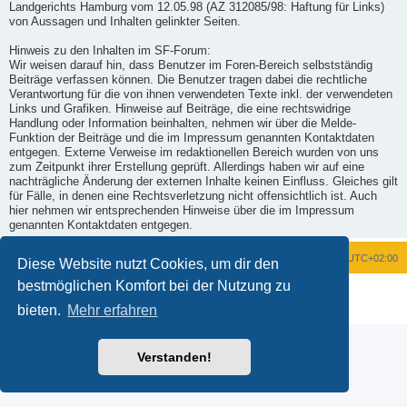
Landgerichts Hamburg vom 12.05.98 (AZ 312085/98: Haftung für Links)
von Aussagen und Inhalten gelinkter Seiten.
Hinweis zu den Inhalten im SF-Forum:
Wir weisen darauf hin, dass Benutzer im Foren-Bereich selbstständig
Beiträge verfassen können. Die Benutzer tragen dabei die rechtliche
Verantwortung für die von ihnen verwendeten Texte inkl. der verwendeten
Links und Grafiken. Hinweise auf Beiträge, die eine rechtswidrige
Handlung oder Information beinhalten, nehmen wir über die Melde-
Funktion der Beiträge und die im Impressum genannten Kontaktdaten
entgegen. Externe Verweise im redaktionellen Bereich wurden von uns
zum Zeitpunkt ihrer Erstellung geprüft. Allerdings haben wir auf eine
nachträgliche Änderung der externen Inhalte keinen Einfluss. Gleiches gilt
für Fälle, in denen eine Rechtsverletzung nicht offensichtlich ist. Auch
hier nehmen wir entsprechenden Hinweise über die im Impressum
genannten Kontaktdaten entgegen.
Foren-Übersicht
Alle Zeiten sind
UTC+02:00
Diese Website nutzt Cookies, um dir den
bestmöglichen Komfort bei der Nutzung zu
Powered by
phpBB
® Forum Software © phpBB Limited
Deutsche Übersetzung durch
phpBB.de
bieten.
Mehr erfahren
Datenschutz
|
Nutzungsbedingungen
Verstanden!