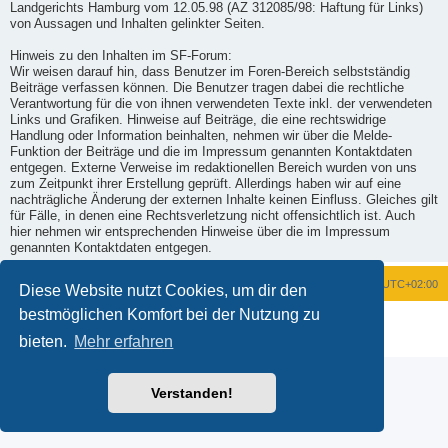
Landgerichts Hamburg vom 12.05.98 (AZ 312085/98: Haftung für Links)
von Aussagen und Inhalten gelinkter Seiten.
Hinweis zu den Inhalten im SF-Forum:
Wir weisen darauf hin, dass Benutzer im Foren-Bereich selbstständig
Beiträge verfassen können. Die Benutzer tragen dabei die rechtliche
Verantwortung für die von ihnen verwendeten Texte inkl. der verwendeten
Links und Grafiken. Hinweise auf Beiträge, die eine rechtswidrige
Handlung oder Information beinhalten, nehmen wir über die Melde-
Funktion der Beiträge und die im Impressum genannten Kontaktdaten
entgegen. Externe Verweise im redaktionellen Bereich wurden von uns
zum Zeitpunkt ihrer Erstellung geprüft. Allerdings haben wir auf eine
nachträgliche Änderung der externen Inhalte keinen Einfluss. Gleiches gilt
für Fälle, in denen eine Rechtsverletzung nicht offensichtlich ist. Auch
hier nehmen wir entsprechenden Hinweise über die im Impressum
genannten Kontaktdaten entgegen.
Foren-Übersicht
Alle Zeiten sind
UTC+02:00
Diese Website nutzt Cookies, um dir den
bestmöglichen Komfort bei der Nutzung zu
Powered by
phpBB
® Forum Software © phpBB Limited
Deutsche Übersetzung durch
phpBB.de
bieten.
Mehr erfahren
Datenschutz
|
Nutzungsbedingungen
Verstanden!