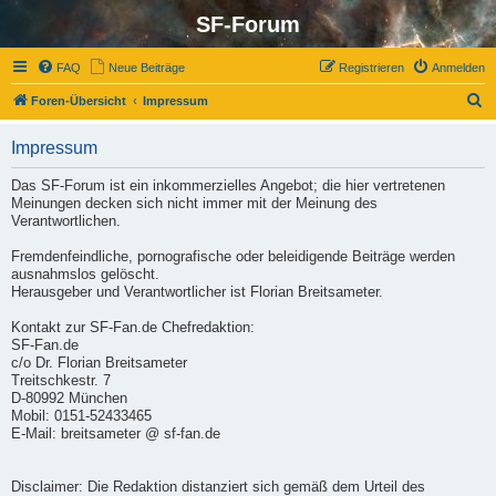
SF-Forum
FAQ
Neue Beiträge
Registrieren
Anmelden
S
Foren-Übersicht
Impressum
u
Impressum
c
h
Das SF-Forum ist ein inkommerzielles Angebot; die hier vertretenen
Meinungen decken sich nicht immer mit der Meinung des
e
Verantwortlichen.
Fremdenfeindliche, pornografische oder beleidigende Beiträge werden
ausnahmslos gelöscht.
Herausgeber und Verantwortlicher ist Florian Breitsameter.
Kontakt zur SF-Fan.de Chefredaktion:
SF-Fan.de
c/o Dr. Florian Breitsameter
Treitschkestr. 7
D-80992 München
Mobil: 0151-52433465
E-Mail: breitsameter @ sf-fan.de
Disclaimer: Die Redaktion distanziert sich gemäß dem Urteil des