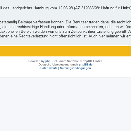
il des Landgerichts Hamburg vom 12.05.98 (AZ 312085/98: Haftung für Links)
stständig Beiträge verfassen können. Die Benutzer tragen dabei die rechtlich
, die eine rechtswidrige Handlung oder Information beinhalten, nehmen wir ü
ktionellen Bereich wurden von uns zum Zeitpunkt ihrer Erstellung geprüft. Al
 in denen eine Rechtsverletzung nicht offensichtlich ist. Auch hier nehmen wi
Powered by
phpBB
® Forum Software © phpBB Limited
Deutsche Übersetzung durch
phpBB.de
Datenschutz
|
Nutzungsbedingungen