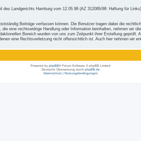
il des Landgerichts Hamburg vom 12.05.98 (AZ 312085/98: Haftung für Links)
stständig Beiträge verfassen können. Die Benutzer tragen dabei die rechtlich
, die eine rechtswidrige Handlung oder Information beinhalten, nehmen wir ü
ktionellen Bereich wurden von uns zum Zeitpunkt ihrer Erstellung geprüft. Al
 in denen eine Rechtsverletzung nicht offensichtlich ist. Auch hier nehmen wi
Powered by
phpBB
® Forum Software © phpBB Limited
Deutsche Übersetzung durch
phpBB.de
Datenschutz
|
Nutzungsbedingungen