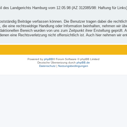
il des Landgerichts Hamburg vom 12.05.98 (AZ 312085/98: Haftung für Links)
stständig Beiträge verfassen können. Die Benutzer tragen dabei die rechtlich
, die eine rechtswidrige Handlung oder Information beinhalten, nehmen wir ü
ktionellen Bereich wurden von uns zum Zeitpunkt ihrer Erstellung geprüft. Al
 in denen eine Rechtsverletzung nicht offensichtlich ist. Auch hier nehmen wi
Powered by
phpBB
® Forum Software © phpBB Limited
Deutsche Übersetzung durch
phpBB.de
Datenschutz
|
Nutzungsbedingungen