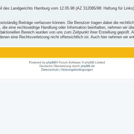
il des Landgerichts Hamburg vom 12.05.98 (AZ 312085/98: Haftung für Links)
stständig Beiträge verfassen können. Die Benutzer tragen dabei die rechtlich
, die eine rechtswidrige Handlung oder Information beinhalten, nehmen wir ü
ktionellen Bereich wurden von uns zum Zeitpunkt ihrer Erstellung geprüft. Al
 in denen eine Rechtsverletzung nicht offensichtlich ist. Auch hier nehmen wi
Powered by
phpBB
® Forum Software © phpBB Limited
Deutsche Übersetzung durch
phpBB.de
Datenschutz
|
Nutzungsbedingungen