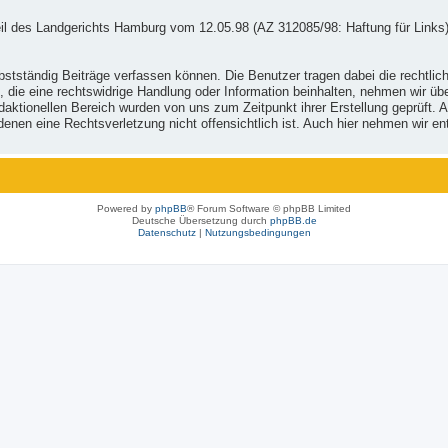
il des Landgerichts Hamburg vom 12.05.98 (AZ 312085/98: Haftung für Links)
stständig Beiträge verfassen können. Die Benutzer tragen dabei die rechtlich
, die eine rechtswidrige Handlung oder Information beinhalten, nehmen wir ü
ktionellen Bereich wurden von uns zum Zeitpunkt ihrer Erstellung geprüft. Al
 in denen eine Rechtsverletzung nicht offensichtlich ist. Auch hier nehmen wi
Powered by
phpBB
® Forum Software © phpBB Limited
Deutsche Übersetzung durch
phpBB.de
Datenschutz
|
Nutzungsbedingungen