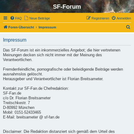
SF-Forum
FAQ
Neue Beiträge
Registrieren
Anmelden
S
Foren-Übersicht
Impressum
u
Impressum
c
h
Das SF-Forum ist ein inkommerzielles Angebot; die hier vertretenen
Meinungen decken sich nicht immer mit der Meinung des
e
Verantwortlichen.
Fremdenfeindliche, pornografische oder beleidigende Beiträge werden
ausnahmslos gelöscht.
Herausgeber und Verantwortlicher ist Florian Breitsameter.
Kontakt zur SF-Fan.de Chefredaktion:
SF-Fan.de
c/o Dr. Florian Breitsameter
Treitschkestr. 7
D-80992 München
Mobil: 0151-52433465
E-Mail: breitsameter @ sf-fan.de
Disclaimer: Die Redaktion distanziert sich gemäß dem Urteil des