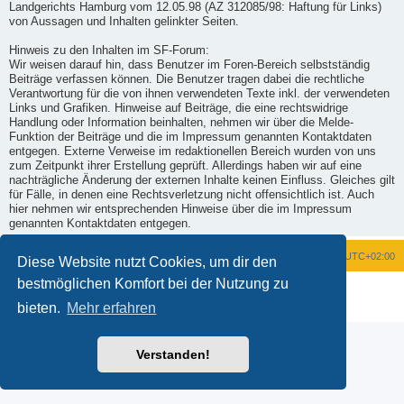
Landgerichts Hamburg vom 12.05.98 (AZ 312085/98: Haftung für Links)
von Aussagen und Inhalten gelinkter Seiten.
Hinweis zu den Inhalten im SF-Forum:
Wir weisen darauf hin, dass Benutzer im Foren-Bereich selbstständig
Beiträge verfassen können. Die Benutzer tragen dabei die rechtliche
Verantwortung für die von ihnen verwendeten Texte inkl. der verwendeten
Links und Grafiken. Hinweise auf Beiträge, die eine rechtswidrige
Handlung oder Information beinhalten, nehmen wir über die Melde-
Funktion der Beiträge und die im Impressum genannten Kontaktdaten
entgegen. Externe Verweise im redaktionellen Bereich wurden von uns
zum Zeitpunkt ihrer Erstellung geprüft. Allerdings haben wir auf eine
nachträgliche Änderung der externen Inhalte keinen Einfluss. Gleiches gilt
für Fälle, in denen eine Rechtsverletzung nicht offensichtlich ist. Auch
hier nehmen wir entsprechenden Hinweise über die im Impressum
genannten Kontaktdaten entgegen.
Foren-Übersicht
Alle Zeiten sind
UTC+02:00
Diese Website nutzt Cookies, um dir den
bestmöglichen Komfort bei der Nutzung zu
Powered by
phpBB
® Forum Software © phpBB Limited
Deutsche Übersetzung durch
phpBB.de
bieten.
Mehr erfahren
Datenschutz
|
Nutzungsbedingungen
Verstanden!