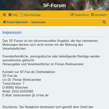
SF-Forum
FAQ
Neue Beiträge
Registrieren
Anmelden
S
Foren-Übersicht
Impressum
u
Impressum
c
h
Das SF-Forum ist ein inkommerzielles Angebot; die hier vertretenen
Meinungen decken sich nicht immer mit der Meinung des
e
Verantwortlichen.
Fremdenfeindliche, pornografische oder beleidigende Beiträge werden
ausnahmslos gelöscht.
Herausgeber und Verantwortlicher ist Florian Breitsameter.
Kontakt zur SF-Fan.de Chefredaktion:
SF-Fan.de
c/o Dr. Florian Breitsameter
Treitschkestr. 7
D-80992 München
Mobil: 0151-52433465
E-Mail: breitsameter @ sf-fan.de
Disclaimer: Die Redaktion distanziert sich gemäß dem Urteil des