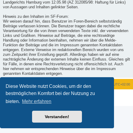
Landgerichts Hamburg vom 12.05.98 (AZ 312085/98: Haftung für Links)
von Aussagen und Inhalten gelinkter Seiten.
Hinweis zu den Inhalten im SF-Forum:
Wir weisen darauf hin, dass Benutzer im Foren-Bereich selbstständig
Beiträge verfassen können. Die Benutzer tragen dabei die rechtliche
Verantwortung für die von ihnen verwendeten Texte inkl. der verwendeten
Links und Grafiken. Hinweise auf Beiträge, die eine rechtswidrige
Handlung oder Information beinhalten, nehmen wir über die Melde-
Funktion der Beiträge und die im Impressum genannten Kontaktdaten
entgegen. Externe Verweise im redaktionellen Bereich wurden von uns
zum Zeitpunkt ihrer Erstellung geprüft. Allerdings haben wir auf eine
nachträgliche Änderung der externen Inhalte keinen Einfluss. Gleiches gilt
für Fälle, in denen eine Rechtsverletzung nicht offensichtlich ist. Auch
hier nehmen wir entsprechenden Hinweise über die im Impressum
genannten Kontaktdaten entgegen.
Foren-Übersicht
Alle Zeiten sind
UTC+02:00
Diese Website nutzt Cookies, um dir den
bestmöglichen Komfort bei der Nutzung zu
Powered by
phpBB
® Forum Software © phpBB Limited
Deutsche Übersetzung durch
phpBB.de
bieten.
Mehr erfahren
Datenschutz
|
Nutzungsbedingungen
Verstanden!