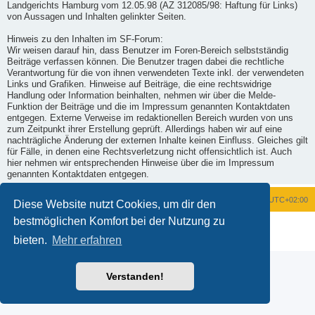
Landgerichts Hamburg vom 12.05.98 (AZ 312085/98: Haftung für Links)
von Aussagen und Inhalten gelinkter Seiten.
Hinweis zu den Inhalten im SF-Forum:
Wir weisen darauf hin, dass Benutzer im Foren-Bereich selbstständig
Beiträge verfassen können. Die Benutzer tragen dabei die rechtliche
Verantwortung für die von ihnen verwendeten Texte inkl. der verwendeten
Links und Grafiken. Hinweise auf Beiträge, die eine rechtswidrige
Handlung oder Information beinhalten, nehmen wir über die Melde-
Funktion der Beiträge und die im Impressum genannten Kontaktdaten
entgegen. Externe Verweise im redaktionellen Bereich wurden von uns
zum Zeitpunkt ihrer Erstellung geprüft. Allerdings haben wir auf eine
nachträgliche Änderung der externen Inhalte keinen Einfluss. Gleiches gilt
für Fälle, in denen eine Rechtsverletzung nicht offensichtlich ist. Auch
hier nehmen wir entsprechenden Hinweise über die im Impressum
genannten Kontaktdaten entgegen.
Foren-Übersicht
Alle Zeiten sind
UTC+02:00
Diese Website nutzt Cookies, um dir den
bestmöglichen Komfort bei der Nutzung zu
Powered by
phpBB
® Forum Software © phpBB Limited
Deutsche Übersetzung durch
phpBB.de
bieten.
Mehr erfahren
Datenschutz
|
Nutzungsbedingungen
Verstanden!