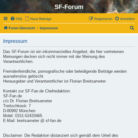
SF-Forum
FAQ
Neue Beiträge
Registrieren
Anmelden
S
Foren-Übersicht
Impressum
u
Impressum
c
h
Das SF-Forum ist ein inkommerzielles Angebot; die hier vertretenen
Meinungen decken sich nicht immer mit der Meinung des
e
Verantwortlichen.
Fremdenfeindliche, pornografische oder beleidigende Beiträge werden
ausnahmslos gelöscht.
Herausgeber und Verantwortlicher ist Florian Breitsameter.
Kontakt zur SF-Fan.de Chefredaktion:
SF-Fan.de
c/o Dr. Florian Breitsameter
Treitschkestr. 7
D-80992 München
Mobil: 0151-52433465
E-Mail: breitsameter @ sf-fan.de
Disclaimer: Die Redaktion distanziert sich gemäß dem Urteil des