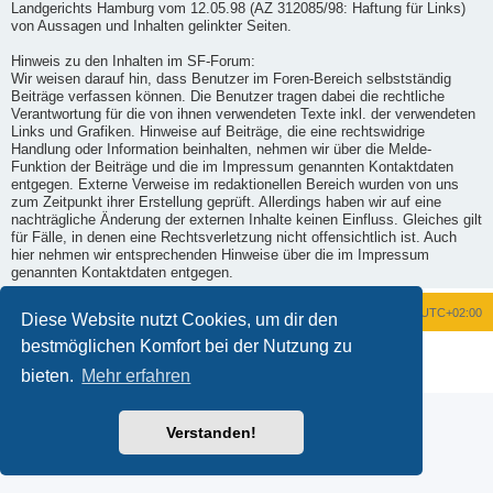
Landgerichts Hamburg vom 12.05.98 (AZ 312085/98: Haftung für Links)
von Aussagen und Inhalten gelinkter Seiten.
Hinweis zu den Inhalten im SF-Forum:
Wir weisen darauf hin, dass Benutzer im Foren-Bereich selbstständig
Beiträge verfassen können. Die Benutzer tragen dabei die rechtliche
Verantwortung für die von ihnen verwendeten Texte inkl. der verwendeten
Links und Grafiken. Hinweise auf Beiträge, die eine rechtswidrige
Handlung oder Information beinhalten, nehmen wir über die Melde-
Funktion der Beiträge und die im Impressum genannten Kontaktdaten
entgegen. Externe Verweise im redaktionellen Bereich wurden von uns
zum Zeitpunkt ihrer Erstellung geprüft. Allerdings haben wir auf eine
nachträgliche Änderung der externen Inhalte keinen Einfluss. Gleiches gilt
für Fälle, in denen eine Rechtsverletzung nicht offensichtlich ist. Auch
hier nehmen wir entsprechenden Hinweise über die im Impressum
genannten Kontaktdaten entgegen.
Foren-Übersicht
Alle Zeiten sind
UTC+02:00
Diese Website nutzt Cookies, um dir den
bestmöglichen Komfort bei der Nutzung zu
Powered by
phpBB
® Forum Software © phpBB Limited
Deutsche Übersetzung durch
phpBB.de
bieten.
Mehr erfahren
Datenschutz
|
Nutzungsbedingungen
Verstanden!