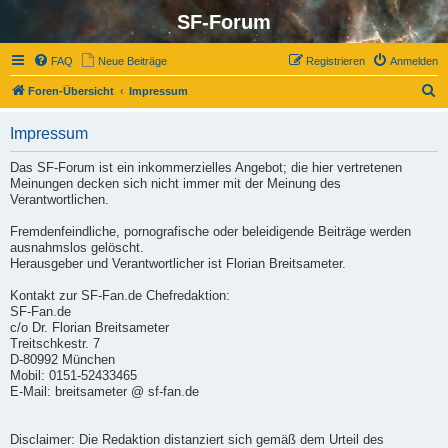
SF-Forum
FAQ
Neue Beiträge
Registrieren
Anmelden
S
Foren-Übersicht
Impressum
u
Impressum
c
h
Das SF-Forum ist ein inkommerzielles Angebot; die hier vertretenen
Meinungen decken sich nicht immer mit der Meinung des
e
Verantwortlichen.
Fremdenfeindliche, pornografische oder beleidigende Beiträge werden
ausnahmslos gelöscht.
Herausgeber und Verantwortlicher ist Florian Breitsameter.
Kontakt zur SF-Fan.de Chefredaktion:
SF-Fan.de
c/o Dr. Florian Breitsameter
Treitschkestr. 7
D-80992 München
Mobil: 0151-52433465
E-Mail: breitsameter @ sf-fan.de
Disclaimer: Die Redaktion distanziert sich gemäß dem Urteil des