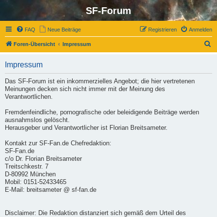
SF-Forum
FAQ
Neue Beiträge
Registrieren
Anmelden
S
Foren-Übersicht
Impressum
u
Impressum
c
h
Das SF-Forum ist ein inkommerzielles Angebot; die hier vertretenen
Meinungen decken sich nicht immer mit der Meinung des
e
Verantwortlichen.
Fremdenfeindliche, pornografische oder beleidigende Beiträge werden
ausnahmslos gelöscht.
Herausgeber und Verantwortlicher ist Florian Breitsameter.
Kontakt zur SF-Fan.de Chefredaktion:
SF-Fan.de
c/o Dr. Florian Breitsameter
Treitschkestr. 7
D-80992 München
Mobil: 0151-52433465
E-Mail: breitsameter @ sf-fan.de
Disclaimer: Die Redaktion distanziert sich gemäß dem Urteil des