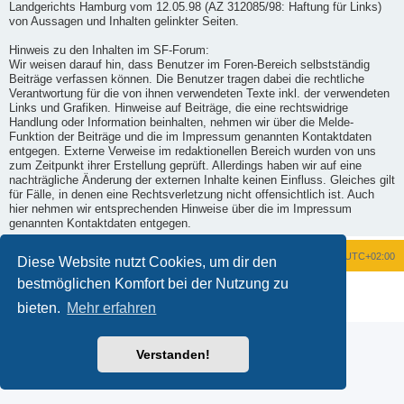
Landgerichts Hamburg vom 12.05.98 (AZ 312085/98: Haftung für Links)
von Aussagen und Inhalten gelinkter Seiten.
Hinweis zu den Inhalten im SF-Forum:
Wir weisen darauf hin, dass Benutzer im Foren-Bereich selbstständig
Beiträge verfassen können. Die Benutzer tragen dabei die rechtliche
Verantwortung für die von ihnen verwendeten Texte inkl. der verwendeten
Links und Grafiken. Hinweise auf Beiträge, die eine rechtswidrige
Handlung oder Information beinhalten, nehmen wir über die Melde-
Funktion der Beiträge und die im Impressum genannten Kontaktdaten
entgegen. Externe Verweise im redaktionellen Bereich wurden von uns
zum Zeitpunkt ihrer Erstellung geprüft. Allerdings haben wir auf eine
nachträgliche Änderung der externen Inhalte keinen Einfluss. Gleiches gilt
für Fälle, in denen eine Rechtsverletzung nicht offensichtlich ist. Auch
hier nehmen wir entsprechenden Hinweise über die im Impressum
genannten Kontaktdaten entgegen.
Foren-Übersicht
Alle Zeiten sind
UTC+02:00
Diese Website nutzt Cookies, um dir den
bestmöglichen Komfort bei der Nutzung zu
Powered by
phpBB
® Forum Software © phpBB Limited
Deutsche Übersetzung durch
phpBB.de
bieten.
Mehr erfahren
Datenschutz
|
Nutzungsbedingungen
Verstanden!