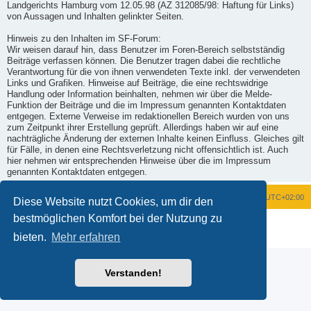
Landgerichts Hamburg vom 12.05.98 (AZ 312085/98: Haftung für Links)
von Aussagen und Inhalten gelinkter Seiten.
Hinweis zu den Inhalten im SF-Forum:
Wir weisen darauf hin, dass Benutzer im Foren-Bereich selbstständig
Beiträge verfassen können. Die Benutzer tragen dabei die rechtliche
Verantwortung für die von ihnen verwendeten Texte inkl. der verwendeten
Links und Grafiken. Hinweise auf Beiträge, die eine rechtswidrige
Handlung oder Information beinhalten, nehmen wir über die Melde-
Funktion der Beiträge und die im Impressum genannten Kontaktdaten
entgegen. Externe Verweise im redaktionellen Bereich wurden von uns
zum Zeitpunkt ihrer Erstellung geprüft. Allerdings haben wir auf eine
nachträgliche Änderung der externen Inhalte keinen Einfluss. Gleiches gilt
für Fälle, in denen eine Rechtsverletzung nicht offensichtlich ist. Auch
hier nehmen wir entsprechenden Hinweise über die im Impressum
genannten Kontaktdaten entgegen.
Foren-Übersicht
Alle Zeiten sind
UTC+02:00
Diese Website nutzt Cookies, um dir den
bestmöglichen Komfort bei der Nutzung zu
Powered by
phpBB
® Forum Software © phpBB Limited
Deutsche Übersetzung durch
phpBB.de
bieten.
Mehr erfahren
Datenschutz
|
Nutzungsbedingungen
Verstanden!