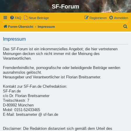
SF-Forum
FAQ
Neue Beiträge
Registrieren
Anmelden
S
Foren-Übersicht
Impressum
u
Impressum
c
h
Das SF-Forum ist ein inkommerzielles Angebot; die hier vertretenen
Meinungen decken sich nicht immer mit der Meinung des
e
Verantwortlichen.
Fremdenfeindliche, pornografische oder beleidigende Beiträge werden
ausnahmslos gelöscht.
Herausgeber und Verantwortlicher ist Florian Breitsameter.
Kontakt zur SF-Fan.de Chefredaktion:
SF-Fan.de
c/o Dr. Florian Breitsameter
Treitschkestr. 7
D-80992 München
Mobil: 0151-52433465
E-Mail: breitsameter @ sf-fan.de
Disclaimer: Die Redaktion distanziert sich gemäß dem Urteil des