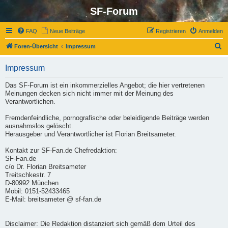
SF-Forum
FAQ
Neue Beiträge
Registrieren
Anmelden
S
Foren-Übersicht
Impressum
u
Impressum
c
h
Das SF-Forum ist ein inkommerzielles Angebot; die hier vertretenen
Meinungen decken sich nicht immer mit der Meinung des
e
Verantwortlichen.
Fremdenfeindliche, pornografische oder beleidigende Beiträge werden
ausnahmslos gelöscht.
Herausgeber und Verantwortlicher ist Florian Breitsameter.
Kontakt zur SF-Fan.de Chefredaktion:
SF-Fan.de
c/o Dr. Florian Breitsameter
Treitschkestr. 7
D-80992 München
Mobil: 0151-52433465
E-Mail: breitsameter @ sf-fan.de
Disclaimer: Die Redaktion distanziert sich gemäß dem Urteil des