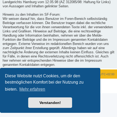
Landgerichts Hamburg vom 12.05.98 (AZ 312085/98: Haftung für Links)
von Aussagen und Inhalten gelinkter Seiten.
Hinweis zu den Inhalten im SF-Forum:
Wir weisen darauf hin, dass Benutzer im Foren-Bereich selbstständig
Beiträge verfassen können. Die Benutzer tragen dabei die rechtliche
Verantwortung für die von ihnen verwendeten Texte inkl. der verwendeten
Links und Grafiken. Hinweise auf Beiträge, die eine rechtswidrige
Handlung oder Information beinhalten, nehmen wir über die Melde-
Funktion der Beiträge und die im Impressum genannten Kontaktdaten
entgegen. Externe Verweise im redaktionellen Bereich wurden von uns
zum Zeitpunkt ihrer Erstellung geprüft. Allerdings haben wir auf eine
nachträgliche Änderung der externen Inhalte keinen Einfluss. Gleiches gilt
für Fälle, in denen eine Rechtsverletzung nicht offensichtlich ist. Auch
hier nehmen wir entsprechenden Hinweise über die im Impressum
genannten Kontaktdaten entgegen.
Foren-Übersicht
Alle Zeiten sind
UTC+02:00
Diese Website nutzt Cookies, um dir den
bestmöglichen Komfort bei der Nutzung zu
Powered by
phpBB
® Forum Software © phpBB Limited
Deutsche Übersetzung durch
phpBB.de
bieten.
Mehr erfahren
Datenschutz
|
Nutzungsbedingungen
Verstanden!