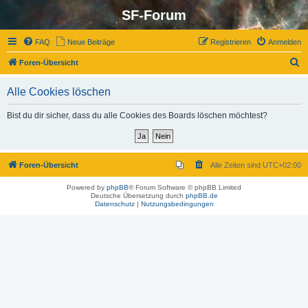
SF-Forum
FAQ
Neue Beiträge
Registrieren
Anmelden
S
Foren-Übersicht
u
Alle Cookies löschen
c
h
Bist du dir sicher, dass du alle Cookies des Boards löschen möchtest?
e
Foren-Übersicht
Alle Zeiten sind
UTC+02:00
Powered by
phpBB
® Forum Software © phpBB Limited
Deutsche Übersetzung durch
phpBB.de
Datenschutz
|
Nutzungsbedingungen