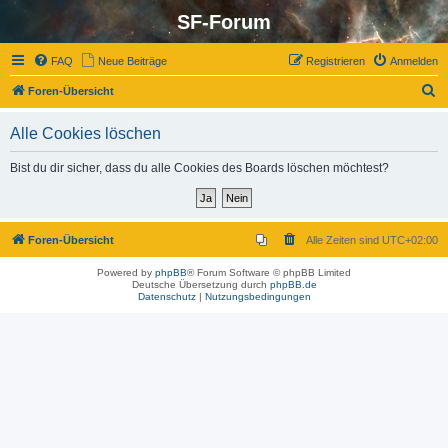
SF-Forum
FAQ
Neue Beiträge
Registrieren
Anmelden
S
Foren-Übersicht
u
Alle Cookies löschen
c
h
Bist du dir sicher, dass du alle Cookies des Boards löschen möchtest?
e
Foren-Übersicht
Alle Zeiten sind
UTC+02:00
Powered by
phpBB
® Forum Software © phpBB Limited
Deutsche Übersetzung durch
phpBB.de
Datenschutz
|
Nutzungsbedingungen