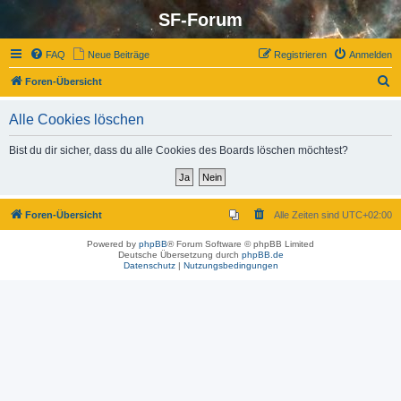
SF-Forum
FAQ
Neue Beiträge
Registrieren
Anmelden
S
Foren-Übersicht
u
Alle Cookies löschen
c
h
Bist du dir sicher, dass du alle Cookies des Boards löschen möchtest?
e
Foren-Übersicht
Alle Zeiten sind
UTC+02:00
Powered by
phpBB
® Forum Software © phpBB Limited
Deutsche Übersetzung durch
phpBB.de
Datenschutz
|
Nutzungsbedingungen