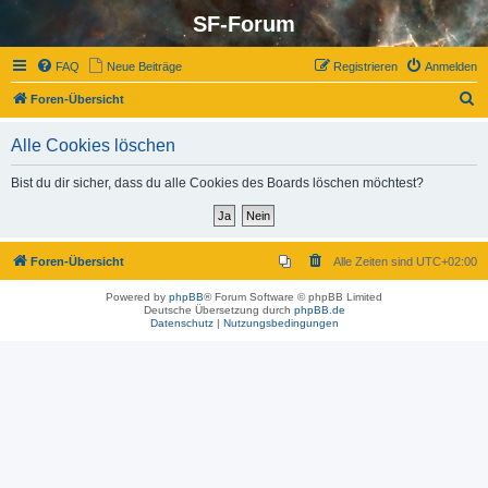
SF-Forum
FAQ
Neue Beiträge
Registrieren
Anmelden
S
Foren-Übersicht
u
Alle Cookies löschen
c
h
Bist du dir sicher, dass du alle Cookies des Boards löschen möchtest?
e
Foren-Übersicht
Alle Zeiten sind
UTC+02:00
Powered by
phpBB
® Forum Software © phpBB Limited
Deutsche Übersetzung durch
phpBB.de
Datenschutz
|
Nutzungsbedingungen