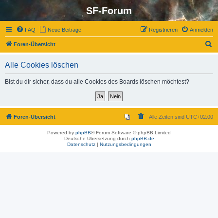
SF-Forum
FAQ
Neue Beiträge
Registrieren
Anmelden
S
Foren-Übersicht
u
Alle Cookies löschen
c
h
Bist du dir sicher, dass du alle Cookies des Boards löschen möchtest?
e
Foren-Übersicht
Alle Zeiten sind
UTC+02:00
Powered by
phpBB
® Forum Software © phpBB Limited
Deutsche Übersetzung durch
phpBB.de
Datenschutz
|
Nutzungsbedingungen