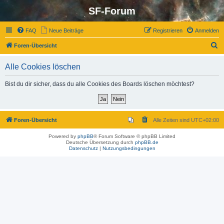
SF-Forum
FAQ
Neue Beiträge
Registrieren
Anmelden
S
Foren-Übersicht
u
Alle Cookies löschen
c
h
Bist du dir sicher, dass du alle Cookies des Boards löschen möchtest?
e
Foren-Übersicht
Alle Zeiten sind
UTC+02:00
Powered by
phpBB
® Forum Software © phpBB Limited
Deutsche Übersetzung durch
phpBB.de
Datenschutz
|
Nutzungsbedingungen