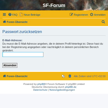
SF-Forum
FAQ
Neue Beiträge
Registrieren
Anmelden
S
Foren-Übersicht
u
Passwort zurücksetzen
c
h
E-Mail-Adresse:
Du musst die E-Mail-Adresse angeben, die in deinem Profil hinterlegt ist. Diese hast du
e
bei der Registrierung angegeben oder nachträglich in deinem persönlichen Bereich
geändert.
Foren-Übersicht
Alle Zeiten sind
UTC+02:00
Powered by
phpBB
® Forum Software © phpBB Limited
Deutsche Übersetzung durch
phpBB.de
Datenschutz
|
Nutzungsbedingungen