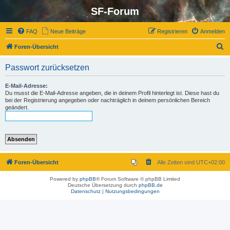
SF-Forum
FAQ
Neue Beiträge
Registrieren
Anmelden
S
Foren-Übersicht
u
Passwort zurücksetzen
c
h
E-Mail-Adresse:
Du musst die E-Mail-Adresse angeben, die in deinem Profil hinterlegt ist. Diese hast du
e
bei der Registrierung angegeben oder nachträglich in deinem persönlichen Bereich
geändert.
Foren-Übersicht
Alle Zeiten sind
UTC+02:00
Powered by
phpBB
® Forum Software © phpBB Limited
Deutsche Übersetzung durch
phpBB.de
Datenschutz
|
Nutzungsbedingungen