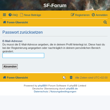
SF-Forum
FAQ
Neue Beiträge
Registrieren
Anmelden
S
Foren-Übersicht
u
Passwort zurücksetzen
c
h
E-Mail-Adresse:
Du musst die E-Mail-Adresse angeben, die in deinem Profil hinterlegt ist. Diese hast du
e
bei der Registrierung angegeben oder nachträglich in deinem persönlichen Bereich
geändert.
Foren-Übersicht
Alle Zeiten sind
UTC+02:00
Powered by
phpBB
® Forum Software © phpBB Limited
Deutsche Übersetzung durch
phpBB.de
Datenschutz
|
Nutzungsbedingungen