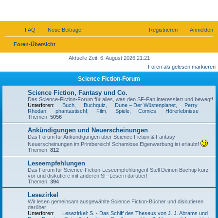
SF-Forum
FAQ
Neue Beiträge
Registrieren
Anmelden
S
Foren-Übersicht
u
Aktuelle Zeit: 6. August 2026 21:21
Foren als gelesen markieren
c
Science Fiction-Forum
h
e
Science Fiction, Fantasy und Co.
Das Science-Fiction-Forum für alles, was den SF-Fan interessiert und bewegt!
Unterforen:
Buch
,
Buchquiz
,
Dune – Der Wüstenplanet
,
Perry
Rhodan
,
phantastisch!
,
Film
,
Spiele
,
Comics
,
Hörerlebnisse
Themen:
5056
Ankündigungen und Neuerscheinungen
Das Forum für Ankündigungen über Science Fiction & Fantasy-
Neuerscheinungen im Printbereich! Schamlose Eigenwerbung ist erlaubt!
Themen:
812
Leseempfehlungen
Das Forum für Science-Fiction-Leseempfehlungen! Stell Deinen Buchtip kurz
vor und diskutiere mit anderen SF-Lesern darüber!
Themen:
394
Lesezirkel
Wir lesen gemeinsam ausgewählte Science Fiction-Bücher und diskutieren
darüber!
Unterforen:
Lesezirkel: S. - Das Schiff des Theseus von J. J. Abrams und