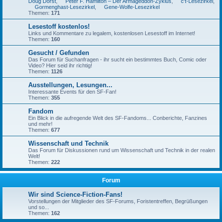
Doug Dorst
,
Peter F. Hamilton – Der Armageddon-Zyklus
,
c't-Lesezirkel
,
Gormenghast-Lesezirkel
,
Gene-Wolfe-Lesezirkel
Themen:
171
Lesestoff kostenlos!
Links und Kommentare zu legalem, kostenlosen Lesestoff im Internet!
Themen:
160
Gesucht / Gefunden
Das Forum für Suchanfragen - ihr sucht ein bestimmtes Buch, Comic oder
Video? Hier seid ihr richtig!
Themen:
1126
Ausstellungen, Lesungen...
Interessante Events für den SF-Fan!
Themen:
355
Fandom
Ein Blick in die aufregende Welt des SF-Fandoms... Conberichte, Fanzines
und mehr!
Themen:
677
Wissenschaft und Technik
Das Forum für Diskussionen rund um Wissenschaft und Technik in der realen
Welt!
Themen:
222
Forum
Wir sind Science-Fiction-Fans!
Vorstellungen der Mitglieder des SF-Forums, Foristentreffen, Begrüßungen
und so...
Themen:
162