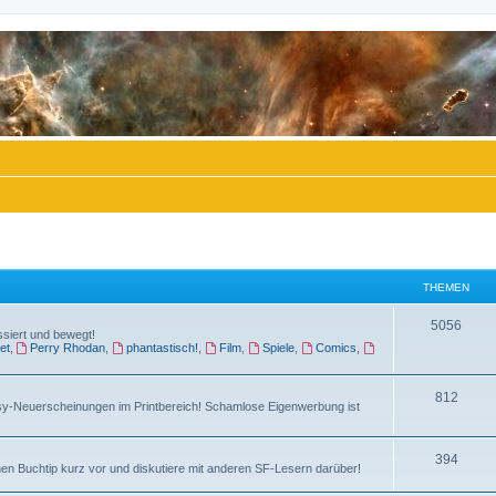
THEMEN
T
5056
ssiert und bewegt!
et
,
Perry Rhodan
,
phantastisch!
,
Film
,
Spiele
,
Comics
,
h
e
T
812
sy-Neuerscheinungen im Printbereich! Schamlose Eigenwerbung ist
m
h
e
e
T
394
n
en Buchtip kurz vor und diskutiere mit anderen SF-Lesern darüber!
m
h