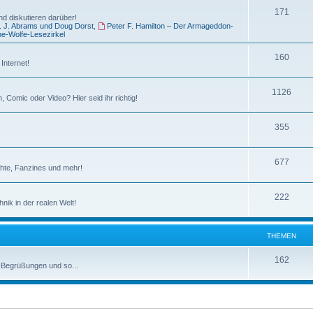
e
T
171
e
d diskutieren darüber!
J. J. Abrams und Doug Dorst
,
Peter F. Hamilton – Der Armageddon-
n
h
m
e-Wolfe-Lesezirkel
e
e
T
160
Internet!
m
n
h
e
T
1126
e
 Comic oder Video? Hier seid ihr richtig!
n
h
m
T
355
e
e
h
m
n
T
677
e
e
chte, Fanzines und mehr!
h
m
n
T
222
e
e
ik in der realen Welt!
h
m
n
e
e
THEMEN
m
n
T
162
, Begrüßungen und so...
e
h
n
e