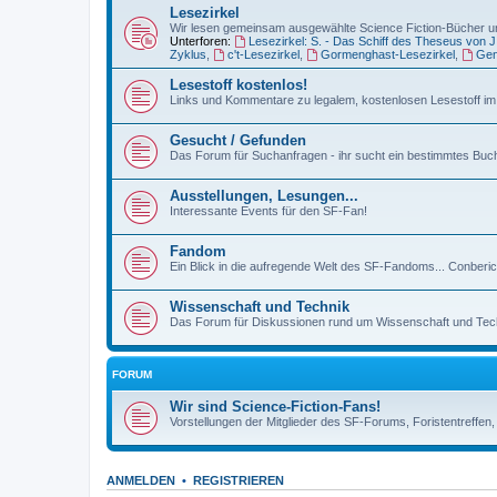
Lesezirkel
Wir lesen gemeinsam ausgewählte Science Fiction-Bücher un
Unterforen:
Lesezirkel: S. - Das Schiff des Theseus von 
Zyklus
,
c't-Lesezirkel
,
Gormenghast-Lesezirkel
,
Gen
Lesestoff kostenlos!
Links und Kommentare zu legalem, kostenlosen Lesestoff im 
Gesucht / Gefunden
Das Forum für Suchanfragen - ihr sucht ein bestimmtes Buch,
Ausstellungen, Lesungen...
Interessante Events für den SF-Fan!
Fandom
Ein Blick in die aufregende Welt des SF-Fandoms... Conberi
Wissenschaft und Technik
Das Forum für Diskussionen rund um Wissenschaft und Techn
FORUM
Wir sind Science-Fiction-Fans!
Vorstellungen der Mitglieder des SF-Forums, Foristentreffen
ANMELDEN
•
REGISTRIEREN