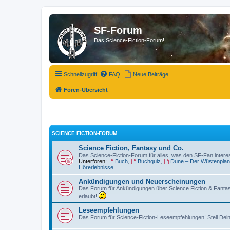
SF-Forum
Das Science-Fiction-Forum!
Schnellzugriff
FAQ
Neue Beiträge
Foren-Übersicht
SCIENCE FICTION-FORUM
Science Fiction, Fantasy und Co.
Das Science-Fiction-Forum für alles, was den SF-Fan intere
Unterforen:
Buch
,
Buchquiz
,
Dune – Der Wüstenplan
Hörerlebnisse
Ankündigungen und Neuerscheinungen
Das Forum für Ankündigungen über Science Fiction & Fanta
erlaubt!
Leseempfehlungen
Das Forum für Science-Fiction-Leseempfehlungen! Stell Dein