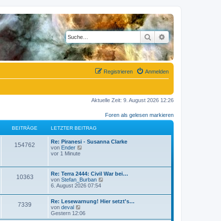
Suche
Erweiterte Suche
Registrieren
Anmelden
Aktuelle Zeit: 9. August 2026 12:26
Foren als gelesen markieren
BEITRÄGE
LETZTER BEITRAG
L
Re: Piranesi - Susanna Clarke
B
154762
e
N
von
Ender
t
e
vor 1 Minute
e
z
u
t
e
i
e
s
L
Re: Terra 2444: Civil War bei…
B
10363
r
t
e
N
von
Stefan_Burban
t
B
e
t
e
6. August 2026 07:54
e
r
e
z
u
i
B
r
t
e
t
e
L
Re: Lesewarnung! Hier setzt's…
i
e
s
B
7339
r
i
e
N
von
deval
ä
r
t
a
t
t
e
Gestern 12:06
t
B
e
e
g
r
z
u
e
r