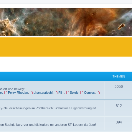
THEMEN
T
5056
ssiert und bewegt!
et
,
Perry Rhodan
,
phantastisch!
,
Film
,
Spiele
,
Comics
,
h
e
T
812
sy-Neuerscheinungen im Printbereich! Schamlose Eigenwerbung ist
m
h
e
e
T
394
n
en Buchtip kurz vor und diskutiere mit anderen SF-Lesern darüber!
m
h