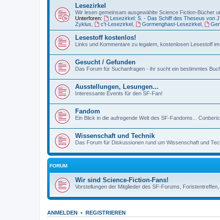
Lesezirkel
Wir lesen gemeinsam ausgewählte Science Fiction-Bücher un
Unterforen:
Lesezirkel: S. - Das Schiff des Theseus von 
Zyklus
,
c't-Lesezirkel
,
Gormenghast-Lesezirkel
,
Gen
Lesestoff kostenlos!
Links und Kommentare zu legalem, kostenlosen Lesestoff im 
Gesucht / Gefunden
Das Forum für Suchanfragen - ihr sucht ein bestimmtes Buch,
Ausstellungen, Lesungen...
Interessante Events für den SF-Fan!
Fandom
Ein Blick in die aufregende Welt des SF-Fandoms... Conberi
Wissenschaft und Technik
Das Forum für Diskussionen rund um Wissenschaft und Techn
FORUM
Wir sind Science-Fiction-Fans!
Vorstellungen der Mitglieder des SF-Forums, Foristentreffen
ANMELDEN
•
REGISTRIEREN