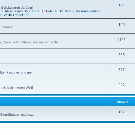
e
T
171
e
d diskutieren darüber!
J. J. Abrams und Doug Dorst
,
Peter F. Hamilton – Der Armageddon-
n
h
m
e-Wolfe-Lesezirkel
e
e
T
160
Internet!
m
n
h
e
T
1126
e
 Comic oder Video? Hier seid ihr richtig!
n
h
m
T
355
e
e
h
m
n
T
677
e
e
chte, Fanzines und mehr!
h
m
n
T
222
e
e
ik in der realen Welt!
h
m
n
e
e
THEMEN
m
n
T
162
, Begrüßungen und so...
e
h
n
e