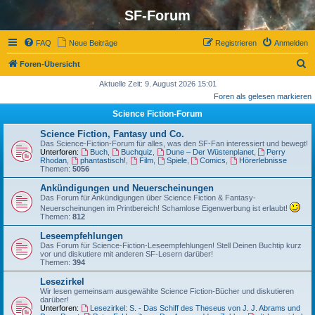
SF-Forum
FAQ
Neue Beiträge
Registrieren
Anmelden
S
Foren-Übersicht
u
Aktuelle Zeit: 9. August 2026 15:01
Foren als gelesen markieren
c
Science Fiction-Forum
h
e
Science Fiction, Fantasy und Co.
Das Science-Fiction-Forum für alles, was den SF-Fan interessiert und bewegt!
Unterforen:
Buch
,
Buchquiz
,
Dune – Der Wüstenplanet
,
Perry
Rhodan
,
phantastisch!
,
Film
,
Spiele
,
Comics
,
Hörerlebnisse
Themen:
5056
Ankündigungen und Neuerscheinungen
Das Forum für Ankündigungen über Science Fiction & Fantasy-
Neuerscheinungen im Printbereich! Schamlose Eigenwerbung ist erlaubt!
Themen:
812
Leseempfehlungen
Das Forum für Science-Fiction-Leseempfehlungen! Stell Deinen Buchtip kurz
vor und diskutiere mit anderen SF-Lesern darüber!
Themen:
394
Lesezirkel
Wir lesen gemeinsam ausgewählte Science Fiction-Bücher und diskutieren
darüber!
Unterforen:
Lesezirkel: S. - Das Schiff des Theseus von J. J. Abrams und