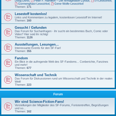
Doug Dorst
,
Peter F. Hamilton – Der Armageddon-Zyklus
,
c't-Lesezirkel
,
Gormenghast-Lesezirkel
,
Gene-Wolfe-Lesezirkel
Themen:
171
Lesestoff kostenlos!
Links und Kommentare zu legalem, kostenlosen Lesestoff im Internet!
Themen:
160
Gesucht / Gefunden
Das Forum für Suchanfragen - ihr sucht ein bestimmtes Buch, Comic oder
Video? Hier seid ihr richtig!
Themen:
1126
Ausstellungen, Lesungen...
Interessante Events für den SF-Fan!
Themen:
355
Fandom
Ein Blick in die aufregende Welt des SF-Fandoms... Conberichte, Fanzines
und mehr!
Themen:
677
Wissenschaft und Technik
Das Forum für Diskussionen rund um Wissenschaft und Technik in der realen
Welt!
Themen:
223
Forum
Wir sind Science-Fiction-Fans!
Vorstellungen der Mitglieder des SF-Forums, Foristentreffen, Begrüßungen
und so...
Themen:
162