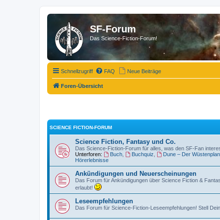
SF-Forum
Das Science-Fiction-Forum!
Schnellzugriff
FAQ
Neue Beiträge
Foren-Übersicht
SCIENCE FICTION-FORUM
Science Fiction, Fantasy und Co.
Das Science-Fiction-Forum für alles, was den SF-Fan intere
Unterforen:
Buch
,
Buchquiz
,
Dune – Der Wüstenplan
Hörerlebnisse
Ankündigungen und Neuerscheinungen
Das Forum für Ankündigungen über Science Fiction & Fanta
erlaubt!
Leseempfehlungen
Das Forum für Science-Fiction-Leseempfehlungen! Stell Dein