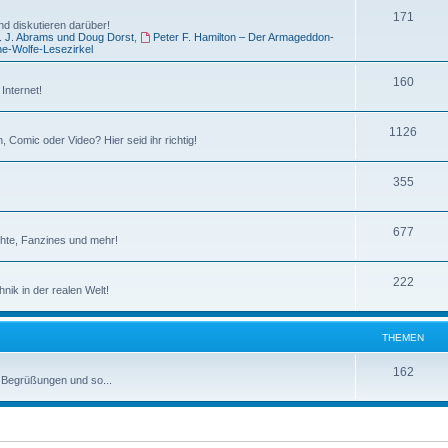
e
T
171
e
d diskutieren darüber!
J. J. Abrams und Doug Dorst
,
Peter F. Hamilton – Der Armageddon-
n
h
m
e-Wolfe-Lesezirkel
e
e
T
160
Internet!
m
n
h
e
T
1126
e
 Comic oder Video? Hier seid ihr richtig!
n
h
m
T
355
e
e
h
m
n
T
677
e
e
chte, Fanzines und mehr!
h
m
n
T
222
e
e
ik in der realen Welt!
h
m
n
e
e
THEMEN
m
n
T
162
, Begrüßungen und so...
e
h
n
e