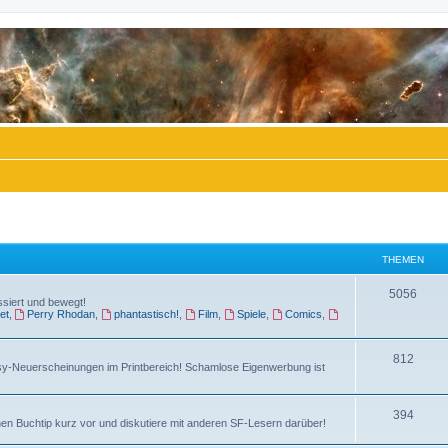
THEMEN
T
5056
ssiert und bewegt!
et
,
Perry Rhodan
,
phantastisch!
,
Film
,
Spiele
,
Comics
,
h
e
T
812
sy-Neuerscheinungen im Printbereich! Schamlose Eigenwerbung ist
m
h
e
e
T
394
n
en Buchtip kurz vor und diskutiere mit anderen SF-Lesern darüber!
m
h