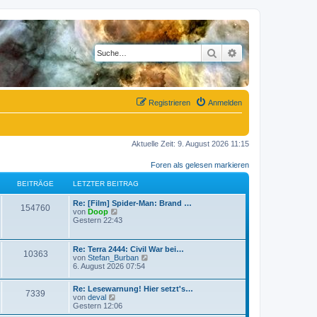
Suche
Erweiterte Suche
Registrieren
Anmelden
Aktuelle Zeit: 9. August 2026 11:15
Foren als gelesen markieren
BEITRÄGE
LETZTER BEITRAG
L
Re: [Film] Spider-Man: Brand …
B
154760
e
N
von
Doop
t
e
Gestern 22:43
e
z
u
t
e
i
e
s
L
Re: Terra 2444: Civil War bei…
B
10363
r
t
e
N
von
Stefan_Burban
t
B
e
t
e
6. August 2026 07:54
e
r
e
z
u
i
B
r
t
e
t
e
L
Re: Lesewarnung! Hier setzt's…
i
e
s
B
7339
r
i
e
N
von
deval
ä
r
t
a
t
t
e
Gestern 12:06
t
B
e
e
g
r
z
u
e
r