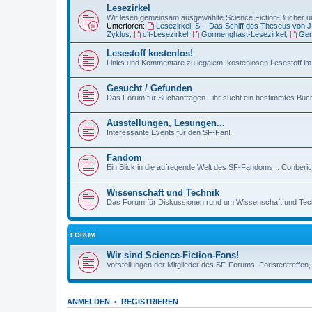
Lesezirkel
Wir lesen gemeinsam ausgewählte Science Fiction-Bücher un
Unterforen:
Lesezirkel: S. - Das Schiff des Theseus von 
Zyklus
,
c't-Lesezirkel
,
Gormenghast-Lesezirkel
,
Gen
Lesestoff kostenlos!
Links und Kommentare zu legalem, kostenlosen Lesestoff im 
Gesucht / Gefunden
Das Forum für Suchanfragen - ihr sucht ein bestimmtes Buch,
Ausstellungen, Lesungen...
Interessante Events für den SF-Fan!
Fandom
Ein Blick in die aufregende Welt des SF-Fandoms... Conberi
Wissenschaft und Technik
Das Forum für Diskussionen rund um Wissenschaft und Techn
FORUM
Wir sind Science-Fiction-Fans!
Vorstellungen der Mitglieder des SF-Forums, Foristentreffen
ANMELDEN
•
REGISTRIEREN