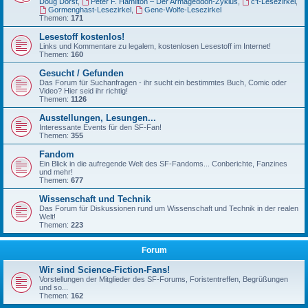
Doug Dorst
,
Peter F. Hamilton – Der Armageddon-Zyklus
,
c't-Lesezirkel
,
Gormenghast-Lesezirkel
,
Gene-Wolfe-Lesezirkel
Themen:
171
Lesestoff kostenlos!
Links und Kommentare zu legalem, kostenlosen Lesestoff im Internet!
Themen:
160
Gesucht / Gefunden
Das Forum für Suchanfragen - ihr sucht ein bestimmtes Buch, Comic oder
Video? Hier seid ihr richtig!
Themen:
1126
Ausstellungen, Lesungen...
Interessante Events für den SF-Fan!
Themen:
355
Fandom
Ein Blick in die aufregende Welt des SF-Fandoms... Conberichte, Fanzines
und mehr!
Themen:
677
Wissenschaft und Technik
Das Forum für Diskussionen rund um Wissenschaft und Technik in der realen
Welt!
Themen:
223
Forum
Wir sind Science-Fiction-Fans!
Vorstellungen der Mitglieder des SF-Forums, Foristentreffen, Begrüßungen
und so...
Themen:
162