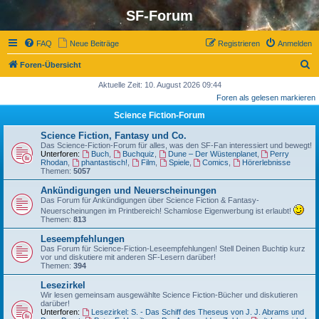
SF-Forum
FAQ
Neue Beiträge
Registrieren
Anmelden
S
Foren-Übersicht
u
Aktuelle Zeit: 10. August 2026 09:44
Foren als gelesen markieren
c
Science Fiction-Forum
h
e
Science Fiction, Fantasy und Co.
Das Science-Fiction-Forum für alles, was den SF-Fan interessiert und bewegt!
Unterforen:
Buch
,
Buchquiz
,
Dune – Der Wüstenplanet
,
Perry
Rhodan
,
phantastisch!
,
Film
,
Spiele
,
Comics
,
Hörerlebnisse
Themen:
5057
Ankündigungen und Neuerscheinungen
Das Forum für Ankündigungen über Science Fiction & Fantasy-
Neuerscheinungen im Printbereich! Schamlose Eigenwerbung ist erlaubt!
Themen:
813
Leseempfehlungen
Das Forum für Science-Fiction-Leseempfehlungen! Stell Deinen Buchtip kurz
vor und diskutiere mit anderen SF-Lesern darüber!
Themen:
394
Lesezirkel
Wir lesen gemeinsam ausgewählte Science Fiction-Bücher und diskutieren
darüber!
Unterforen:
Lesezirkel: S. - Das Schiff des Theseus von J. J. Abrams und