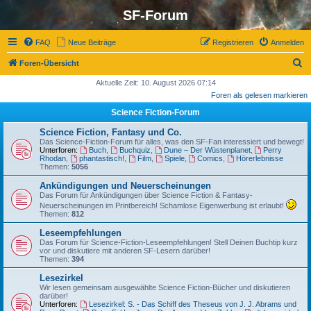
SF-Forum
FAQ
Neue Beiträge
Registrieren
Anmelden
S
Foren-Übersicht
u
Aktuelle Zeit: 10. August 2026 07:14
Foren als gelesen markieren
c
Science Fiction-Forum
h
e
Science Fiction, Fantasy und Co.
Das Science-Fiction-Forum für alles, was den SF-Fan interessiert und bewegt!
Unterforen:
Buch
,
Buchquiz
,
Dune – Der Wüstenplanet
,
Perry
Rhodan
,
phantastisch!
,
Film
,
Spiele
,
Comics
,
Hörerlebnisse
Themen:
5056
Ankündigungen und Neuerscheinungen
Das Forum für Ankündigungen über Science Fiction & Fantasy-
Neuerscheinungen im Printbereich! Schamlose Eigenwerbung ist erlaubt!
Themen:
812
Leseempfehlungen
Das Forum für Science-Fiction-Leseempfehlungen! Stell Deinen Buchtip kurz
vor und diskutiere mit anderen SF-Lesern darüber!
Themen:
394
Lesezirkel
Wir lesen gemeinsam ausgewählte Science Fiction-Bücher und diskutieren
darüber!
Unterforen:
Lesezirkel: S. - Das Schiff des Theseus von J. J. Abrams und