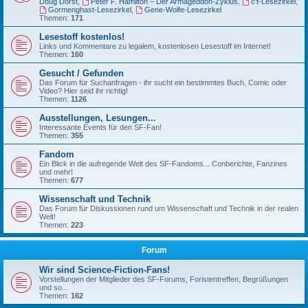
Doug Dorst
,
Peter F. Hamilton – Der Armageddon-Zyklus
,
c't-Lesezirkel
,
Gormenghast-Lesezirkel
,
Gene-Wolfe-Lesezirkel
Themen:
171
Lesestoff kostenlos!
Links und Kommentare zu legalem, kostenlosen Lesestoff im Internet!
Themen:
160
Gesucht / Gefunden
Das Forum für Suchanfragen - ihr sucht ein bestimmtes Buch, Comic oder
Video? Hier seid ihr richtig!
Themen:
1126
Ausstellungen, Lesungen...
Interessante Events für den SF-Fan!
Themen:
355
Fandom
Ein Blick in die aufregende Welt des SF-Fandoms... Conberichte, Fanzines
und mehr!
Themen:
677
Wissenschaft und Technik
Das Forum für Diskussionen rund um Wissenschaft und Technik in der realen
Welt!
Themen:
223
Forum
Wir sind Science-Fiction-Fans!
Vorstellungen der Mitglieder des SF-Forums, Foristentreffen, Begrüßungen
und so...
Themen:
162