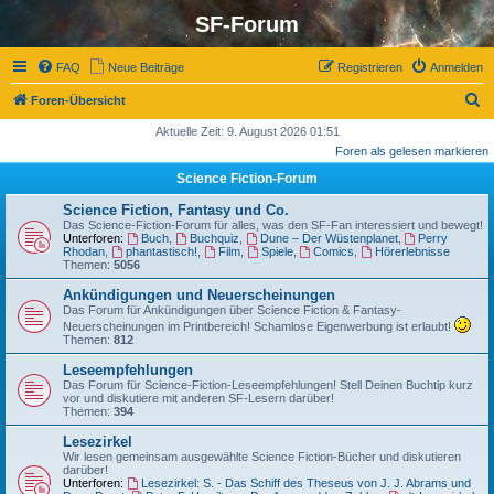
SF-Forum
FAQ
Neue Beiträge
Registrieren
Anmelden
S
Foren-Übersicht
u
Aktuelle Zeit: 9. August 2026 01:51
Foren als gelesen markieren
c
Science Fiction-Forum
h
e
Science Fiction, Fantasy und Co.
Das Science-Fiction-Forum für alles, was den SF-Fan interessiert und bewegt!
Unterforen:
Buch
,
Buchquiz
,
Dune – Der Wüstenplanet
,
Perry
Rhodan
,
phantastisch!
,
Film
,
Spiele
,
Comics
,
Hörerlebnisse
Themen:
5056
Ankündigungen und Neuerscheinungen
Das Forum für Ankündigungen über Science Fiction & Fantasy-
Neuerscheinungen im Printbereich! Schamlose Eigenwerbung ist erlaubt!
Themen:
812
Leseempfehlungen
Das Forum für Science-Fiction-Leseempfehlungen! Stell Deinen Buchtip kurz
vor und diskutiere mit anderen SF-Lesern darüber!
Themen:
394
Lesezirkel
Wir lesen gemeinsam ausgewählte Science Fiction-Bücher und diskutieren
darüber!
Unterforen:
Lesezirkel: S. - Das Schiff des Theseus von J. J. Abrams und