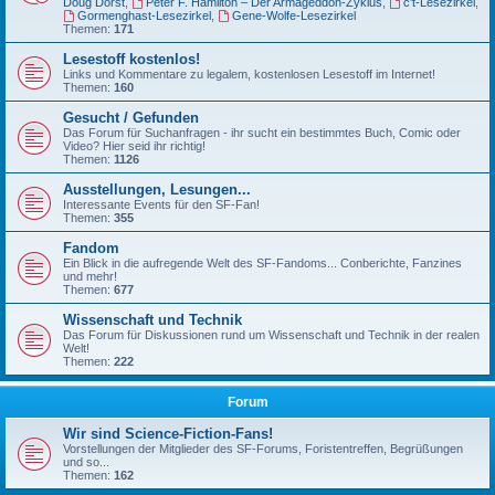
Doug Dorst
,
Peter F. Hamilton – Der Armageddon-Zyklus
,
c't-Lesezirkel
,
Gormenghast-Lesezirkel
,
Gene-Wolfe-Lesezirkel
Themen:
171
Lesestoff kostenlos!
Links und Kommentare zu legalem, kostenlosen Lesestoff im Internet!
Themen:
160
Gesucht / Gefunden
Das Forum für Suchanfragen - ihr sucht ein bestimmtes Buch, Comic oder
Video? Hier seid ihr richtig!
Themen:
1126
Ausstellungen, Lesungen...
Interessante Events für den SF-Fan!
Themen:
355
Fandom
Ein Blick in die aufregende Welt des SF-Fandoms... Conberichte, Fanzines
und mehr!
Themen:
677
Wissenschaft und Technik
Das Forum für Diskussionen rund um Wissenschaft und Technik in der realen
Welt!
Themen:
222
Forum
Wir sind Science-Fiction-Fans!
Vorstellungen der Mitglieder des SF-Forums, Foristentreffen, Begrüßungen
und so...
Themen:
162